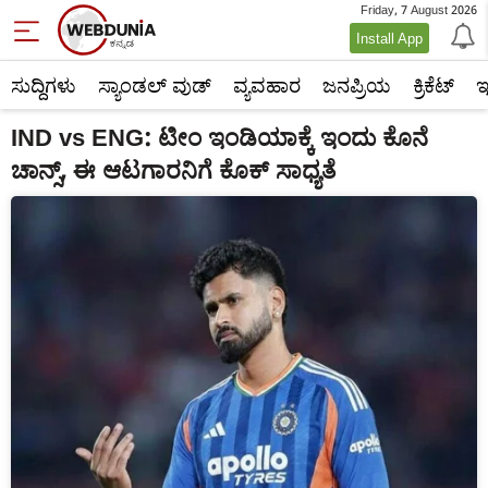
Friday, 7 August 2026
Install App
ಸುದ್ದಿಗಳು
ಸ್ಯಾಂಡಲ್ ವುಡ್
ವ್ಯವಹಾರ
ಜನಪ್ರಿಯ
ಕ್ರಿಕೆಟ್‌
ಇ
IND vs ENG: ಟೀಂ ಇಂಡಿಯಾಕ್ಕೆ ಇಂದು ಕೊನೆ
ಚಾನ್ಸ್, ಈ ಆಟಗಾರನಿಗೆ ಕೊಕ್ ಸಾಧ್ಯತೆ