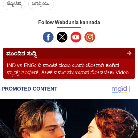
ಜ್ಯೋತಿಷ್ಯ
ಜನಪ್ರಿಯ..
Follow Webdunia kannada
ಮುಂದಿನ ಸುದ್ದಿ
IND vs ENG: ವಿ ವಾಂಟ್ ಸಂಜು ಎಂದು ಜೋರಾಗಿ ಕೂಗಿದ
ಫ್ಯಾನ್ಸ್: ಗಂಭೀರ್, ತಿಲಕ್ ವರ್ಮ ಮುಖಭಾವ ನೋಡಬೇಕು Video