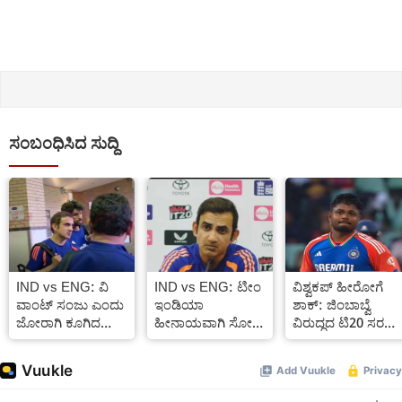
ಸಂಬಂಧಿಸಿದ ಸುದ್ದಿ
IND vs ENG: ವಿ
IND vs ENG: ಟೀಂ
ವಿಶ್ವಕಪ್ ಹೀರೋಗೆ
ವಾಂಟ್ ಸಂಜು ಎಂದು
ಇಂಡಿಯಾ
ಶಾಕ್: ಜಿಂಬಾಬ್ವೆ
ಜೋರಾಗಿ ಕೂಗಿದ
ಹೀನಾಯವಾಗಿ ಸೋತ
ವಿರುದ್ಧದ ಟಿ20 ಸರಣಿಗ
ಫ್ಯಾನ್ಸ್: ಗಂಭೀರ್,
ಮೇಲೂ
ಸಂಜು ಸ್ಯಾಮ್ಸನ್ ಗೆ
ತಿಲಕ್ ವರ್ಮ
ಪತ್ರಿಕಾಗೋಷ್ಠಿಯಲ್ಲಿ
ಕೊಕ್
ಮುಖಭಾವ
ಕೋಚ್ ಗೌತಮ್
ನೋಡಬೇಕು Video
ಗಂಭೀರ್ ಹೀಗೆ