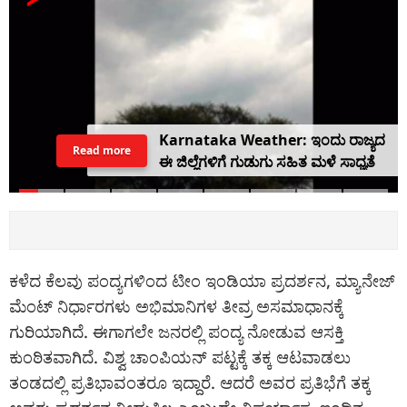
Karnataka Weather: ಇಂದು ರಾಜ್ಯದ
Read more
ಈ ಜಿಲ್ಲೆಗಳಿಗೆ ಗುಡುಗು ಸಹಿತ ಮಳೆ ಸಾಧ್ಯತೆ
ಕಳೆದ ಕೆಲವು ಪಂದ್ಯಗಳಿಂದ ಟೀಂ ಇಂಡಿಯಾ ಪ್ರದರ್ಶನ, ಮ್ಯಾನೇಜ್
ಮೆಂಟ್ ನಿರ್ಧಾರಗಳು ಅಭಿಮಾನಿಗಳ ತೀವ್ರ ಅಸಮಾಧಾನಕ್ಕೆ
ಗುರಿಯಾಗಿದೆ. ಈಗಾಗಲೇ ಜನರಲ್ಲಿ ಪಂದ್ಯ ನೋಡುವ ಆಸಕ್ತಿ
ಕುಂಠಿತವಾಗಿದೆ. ವಿಶ್ವ ಚಾಂಪಿಯನ್ ಪಟ್ಟಕ್ಕೆ ತಕ್ಕ ಆಟವಾಡಲು
ತಂಡದಲ್ಲಿ ಪ್ರತಿಭಾವಂತರೂ ಇದ್ದಾರೆ. ಆದರೆ ಅವರ ಪ್ರತಿಭೆಗೆ ತಕ್ಕ