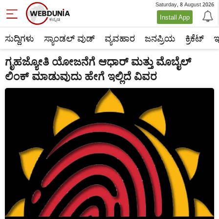
Saturday, 8 August 2026
Install App
ಸುದ್ದಿಗಳು
ಸ್ಯಾಂಡಲ್ ವುಡ್
ವ್ಯವಹಾರ
ಜನಪ್ರಿಯ
ಕ್ರಿಕೆಟ್‌
ಇ
ಗೃಹಜ್ಯೋತಿ ಯೋಜನೆಗೆ ಆಧಾರ್ ಮತ್ತು ಮೊಬೈಲ್
ಲಿಂಕ್ ಮಾಡುವುದು ಹೇಗೆ ಇಲ್ಲಿದೆ ವಿವರ