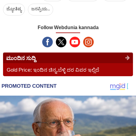
ಜ್ಯೋತಿಷ್ಯ
ಜನಪ್ರಿಯ..
Follow Webdunia kannada
ಮುಂದಿನ ಸುದ್ದಿ
Gold Price: ಇಂದಿನ ಚಿನ್ನ,ಬೆಳ್ಳಿ ದರ ವಿವರ ಇಲ್ಲಿದೆ