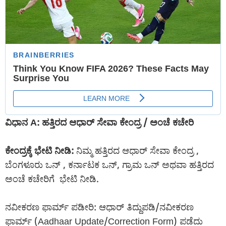
ವಿಧಾನ A: ಹತ್ತಿರದ ಆಧಾರ್ ಸೇವಾ ಕೇಂದ್ರ / ಅಂಚೆ ಕಚೇರಿ
ಕೇಂದ್ರಕ್ಕೆ ಭೇಟಿ ನೀಡಿ:
ನಿಮ್ಮ ಹತ್ತಿರದ ಆಧಾರ್ ಸೇವಾ ಕೇಂದ್ರ ,
ಬೆಂಗಳೂರು ಒನ್ , ಕರ್ನಾಟಕ ಒನ್, ಗ್ರಾಮ ಒನ್ ಅಥವಾ ಹತ್ತಿರದ
ಅಂಚೆ ಕಚೇರಿಗೆ ಭೇಟಿ ನೀಡಿ.
ನವೀಕರಣ ಫಾರ್ಮ್ ಪಡೀರಿ: ಆಧಾರ್ ತಿದ್ದುಪಡಿ/ನವೀಕರಣ
ಫಾರ್ಮ್ (Aadhaar Update/Correction Form) ಪಡೆದು