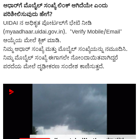
ಆಧಾರ್‌ಗೆ ಮೊಬೈಲ್ ಸಂಖ್ಯೆ ಲಿಂಕ್ ಆಗಿದೆಯೇ ಎಂದು
ಪರಿಶೀಲಿಸುವುದು ಹೇಗೆ?
UIDAI ನ ಅಧಿಕೃತ ಪೋರ್ಟಲ್‌ಗೆ ಭೇಟಿ ನೀಡಿ
(myaadhaar.uidai.gov.in). 'Verify Mobile/Email'
ಆಯ್ಕೆಯ ಮೇಲೆ ಕ್ಲಿಕ್ ಮಾಡಿ.
ನಿಮ್ಮ ಆಧಾರ್ ಸಂಖ್ಯೆ ಮತ್ತು ಮೊಬೈಲ್ ಸಂಖ್ಯೆಯನ್ನು ನಮೂದಿಸಿ.
ನಿಮ್ಮ ಮೊಬೈಲ್ ಸಂಖ್ಯೆ ಈಗಾಗಲೇ ನೋಂದಾಯಿತವಾಗಿದ್ದರೆ
ಪರದೆಯ ಮೇಲೆ ದೃಢೀಕರಣ ಸಂದೇಶ ಕಾಣಿಸುತ್ತದೆ.