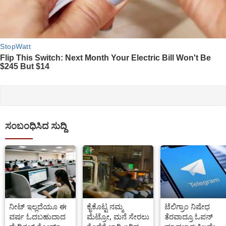
ಸಂಬಂಧಿಸಿದ ಸುದ್ದಿ
ನೀಟ್ ಇಲ್ಲದೆಯೂ ಈ
ಕೈಕೊಟ್ಟ ನಮ್ಮ
ಟೆಲಿಗ್ರಾಂ ನಿಷೇಧ
ವರ್ಷ ಓದಬಹುದಾದ
ಮೆಟ್ರೋ, ಮನೆ ಸೇರಲು
ತೆರವಾದ್ರೂ ಓಪನ್