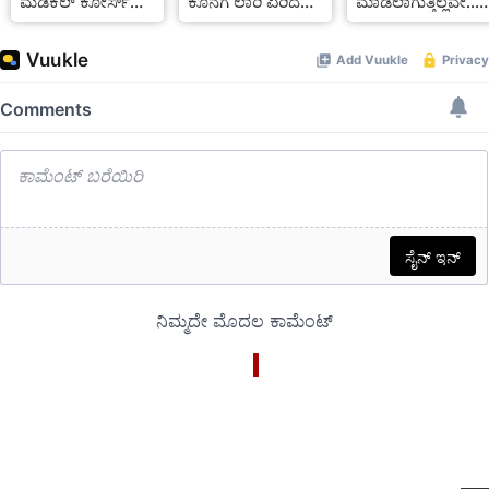
ಮೆಡಿಕಲ್ ಕೋರ್ಸ್
ಕೊನೆಗೆ ಲಾರಿ ಏರಿದ
ಮಾಡಲಾಗುತ್ತಿಲ್ಲವೇ..
ಗಳು: ಪಿಯುಸಿ
ಪ್ರಯಾಣಿಕರು, Video
ಏನು ಮಾಡಬೇಕು
ವಿದ್ಯಾರ್ಥಿಗಳಿಗೆ
ಇಲ್ಲಿದೆ ವಿವರ
ಉಪಯುಕ್ತ ಮಾಹಿತಿ
ಇಲ್ಲಿದೆ