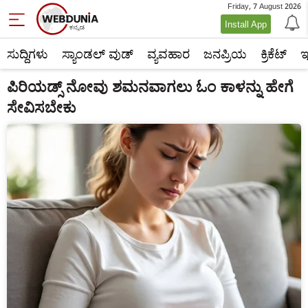
Friday, 7 August 2026
Install App
ಸುದ್ದಿಗಳು
ಸ್ಯಾಂಡಲ್ ವುಡ್
ವ್ಯವಹಾರ
ಜನಪ್ರಿಯ
ಕ್ರಿಕೆಟ್‌
ಇ
ಪಿರಿಯಡ್ಸ್ ನೋವು ಶಮನವಾಗಲು ಓಂ ಕಾಳನ್ನು ಹೇಗೆ
ಸೇವಿಸಬೇಕು