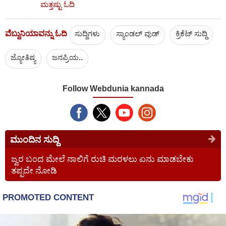
ಮತ್ತಷ್ಟು ಓದಿ
ವೆಬ್ದುನಿಯಾವನ್ನು ಓದಿ
ಸುದ್ದಿಗಳು
ಸ್ಯಾಂಡಲ್ ವುಡ್
ಕ್ರಿಕೆಟ್‌ ಸುದ್ದಿ
ಜ್ಯೋತಿಷ್ಯ
ಜನಪ್ರಿಯ..
Follow Webdunia kannada
ಮುಂದಿನ ಸುದ್ದಿ
ಜ್ವರ ಬಂದ ಮೇಲೆ ನಾಲಿಗೆ ರುಚಿ ಮರಳಲು ಏನು ಮಾಡಬೇಕು
ತಪ್ಪದೇ ನೋಡಿ