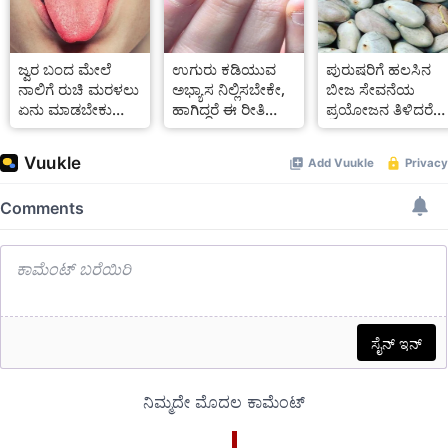
ಜ್ವರ ಬಂದ ಮೇಲೆ
ಉಗುರು ಕಡಿಯುವ
ಪುರುಷರಿಗೆ ಹಲಸಿನ
ನಾಲಿಗೆ ರುಚಿ ಮರಳಲು
ಅಭ್ಯಾಸ ನಿಲ್ಲಿಸಬೇಕೇ,
ಬೀಜ ಸೇವನೆಯ
ಏನು ಮಾಡಬೇಕು
ಹಾಗಿದ್ದರೆ ಈ ರೀತಿ
ಪ್ರಯೋಜನ ತಿಳಿದರೆ
ತಪ್ಪದೇ ನೋಡಿ
ಮಾಡಿ
ಖಂಡಿತಾ ಬಿಡಲಾರಿರಿ