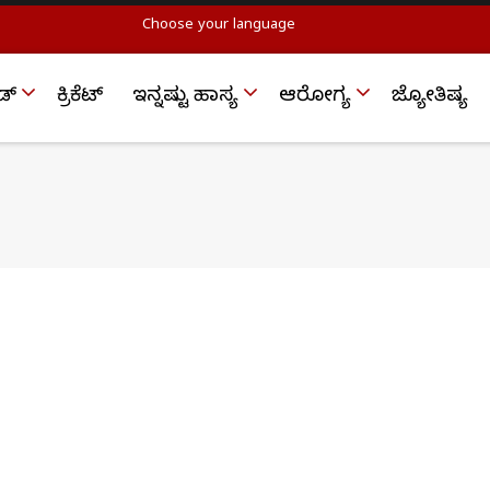
Choose your language
ಡ್
ಕ್ರಿಕೆಟ್‌
ಇನ್ನಷ್ಟು ಹಾಸ್ಯ
ಆರೋಗ್ಯ
ಜ್ಯೋತಿಷ್ಯ