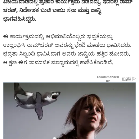
ವಿಜಯವಾಡದಲ್ಲಿ ಪ್ರಚಾರ ಕಾರ್ಯಕ್ರಮ ನಡೆದಿದ್ದು, ಇದರಲ್ಲಿ ರಾಮ್
ಚರಣ್, ನಿರ್ದೇಶಕ ಬುಚಿ ಬಾಬು ಸನಾ ಮತ್ತು ಜಾನ್ವಿ
ಭಾಗವಹಿಸಿದ್ದರು.
ಈ ಕಾರ್ಯಕ್ರಮದಲ್ಲಿ, ಅಭಿಮಾನಿಯೊಬ್ಬರು ಭದ್ರತೆಯನ್ನು
ಉಲ್ಲಂಘಿಸಿ ರಾಮ್‌ಚರಣ್ ಅವರನ್ನು ಭೇಟಿ ಮಾಡಲು ಧಾವಿಸಿದರು.
ಭದ್ರತಾ ಸಿಬ್ಬಂದಿ ಧಾವಿಸಿದಾಗ ಅವರು ಜಾನ್ವಿಯ ಹತ್ತಿರ ಹೋದರು,
ಆ ಕ್ಷಣ ಈಗ ಸಾಮಾಜಿಕ ಮಾಧ್ಯಮದಲ್ಲಿ ಕಾಣಿಸಿಕೊಂಡಿದೆ.