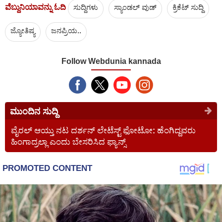
ವೆಬ್ದುನಿಯಾವನ್ನು ಓದಿ
ಸುದ್ದಿಗಳು
ಸ್ಯಾಂಡಲ್ ವುಡ್
ಕ್ರಿಕೆಟ್‌ ಸುದ್ದಿ
ಜ್ಯೋತಿಷ್ಯ
ಜನಪ್ರಿಯ..
Follow Webdunia kannada
ಮುಂದಿನ ಸುದ್ದಿ
ವೈರಲ್ ಆಯ್ತು ನಟ ದರ್ಶನ್ ಲೇಟೆಸ್ಟ್ ಫೋಟೋ: ಹೆಂಗಿದ್ದವರು
ಹಿಂಗಾದ್ರಲ್ಲಾ ಎಂದು ಬೇಸರಿಸಿದ ಫ್ಯಾನ್ಸ್