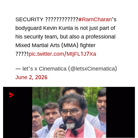
SECURITY ????????????
#RamCharan
's
bodyguard Kevin Kunta is not just part of
his security team, but also a professional
Mixed Martial Arts (MMA) fighter
????!
pic.twitter.com/MtjFL1J7Xa
— let's x Cinematica (@letsxCinematica)
June 2, 2026