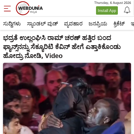
Thursday, 6 August 2026
Install App
ಸುದ್ದಿಗಳು
ಸ್ಯಾಂಡಲ್ ವುಡ್
ವ್ಯವಹಾರ
ಜನಪ್ರಿಯ
ಕ್ರಿಕೆಟ್‌
ಇ
ಭದ್ರತೆ ಉಲ್ಲಂಘಿಸಿ ರಾಮ್ ಚರಣ್‌ ಹತ್ತಿರ ಬಂದ
ಫ್ಯಾನ್ಸ್‌ನನ್ನು ಸೆಕ್ಯೂರಿಟಿ ಕೆವಿನ್ ಹೇಗೆ ಎತ್ತಾಕಿಕೊಂಡು
ಹೋದ್ರು ನೋಡಿ, Video