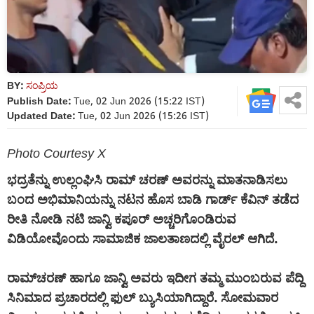
BY:
ಸಂಪ್ರಿಯ
Publish Date:
Tue, 02 Jun 2026 (15:22 IST)
Updated Date:
Tue, 02 Jun 2026 (15:26 IST)
Photo Courtesy X
ಭದ್ರತೆನ್ನು ಉಲ್ಲಂಘಿಸಿ ರಾಮ್ ಚರಣ್ ಅವರನ್ನು ಮಾತನಾಡಿಸಲು
ಬಂದ ಅಭಿಮಾನಿಯನ್ನು ನಟನ ಹೊಸ ಬಾಡಿ ಗಾರ್ಡ್‌ ಕೆವಿನ್ ತಡೆದ
ರೀತಿ ನೋಡಿ ನಟಿ ಜಾನ್ವಿ ಕಪೂರ್ ಅಚ್ಚರಿಗೊಂಡಿರುವ
ವಿಡಿಯೋವೊಂದು ಸಾಮಾಜಿಕ ಜಾಲತಾಣದಲ್ಲಿ ವೈರಲ್ ಆಗಿದೆ.
ರಾಮ್‌ಚರಣ್ ಹಾಗೂ ಜಾನ್ವಿ ಅವರು ಇದೀಗ ತಮ್ಮ ಮುಂಬರುವ ಪೆದ್ದಿ
ಸಿನಿಮಾದ ಪ್ರಚಾರದಲ್ಲಿ ಫುಲ್ ಬ್ಯುಸಿಯಾಗಿದ್ದಾರೆ. ಸೋಮವಾರ