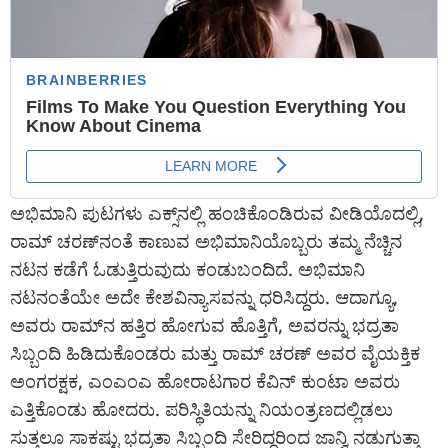
ಅಭಿಮಾನಿ ಪುಟಗಳು ಎಕ್ಸ್‌ನಲ್ಲಿ ಹಂಚಿಕೊಂಡಿರುವ ವೀಡಿಯೊದಲ್ಲಿ,
ರಾಮ್ ಚರಣ್‌ನಂತೆ ಕಾಣುವ ಅಭಿಮಾನಿಯೊಬ್ಬರು ತಮ್ಮ ನೆಚ್ಚಿನ
ನಟನ ಕಡೆಗೆ ಓಡುತ್ತಿರುವುದು ಕಂಡುಬಂದಿದೆ. ಅಭಿಮಾನಿ
ನಟನಂತೆಯೇ ಅದೇ ಕೇಶವಿನ್ಯಾಸವನ್ನು ಧರಿಸಿದ್ದರು. ಆದಾಗ್ಯೂ,
ಅವರು ರಾಮ್‌ನ ಹತ್ತಿರ ಹೋಗುವ ಹೊತ್ತಿಗೆ, ಅವರನ್ನು ಭದ್ರತಾ
ಸಿಬ್ಬಂದಿ ಹಿಡಿದುಕೊಂಡರು ಮತ್ತು ರಾಮ್ ಚರಣ್ ಅವರ ವೈಯಕ್ತಿಕ
ಅಂಗರಕ್ಷಕ, ಎಂಎಂಎ ಹೋರಾಟಗಾರ ಕೆವಿನ್ ಕುಂಟಾ ಅವರು
ಎತ್ತಿಕೊಂಡು ಹೋದರು. ಪರಿಸ್ಥಿತಿಯನ್ನು ನಿಯಂತ್ರಣದಲ್ಲಿಡಲು
ಸುತ್ತಲೂ ಸಾಕಷ್ಟು ಭದ್ರತಾ ಸಿಬ್ಬಂದಿ ಸೇರಿದ್ದರಿಂದ ಜಾನ್ವಿ ನಡುಗುತ್ತಾ