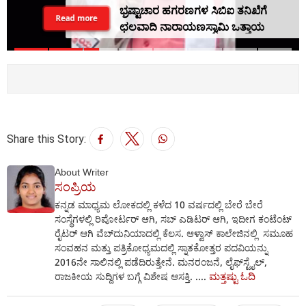
ಭ್ರಷ್ಟಾಚಾರ ಹಗರಣಗಳ ಸಿಬಿಐ ತನಿಖೆಗೆ
Read more
ಛಲವಾದಿ ನಾರಾಯಣಸ್ವಾಮಿ ಒತ್ತಾಯ
Share this Story:
About Writer
ಸಂಪ್ರಿಯ
ಕನ್ನಡ ಮಾಧ್ಯಮ ಲೋಕದಲ್ಲಿ ಕಳೆದ 10 ವರ್ಷದಲ್ಲಿ ಬೇರೆ ಬೇರೆ
ಸಂಸ್ಥೆಗಳಲ್ಲಿ ರಿಪೋರ್ಟರ್‌ ಆಗಿ, ಸಬ್‌ ಎಡಿಟರ್‌ ಆಗಿ, ಇದೀಗ ಕಂಟೆಂಟ್
ರೈಟರ್‌ ಆಗಿ ವೆಬ್‌ದುನಿಯಾದಲ್ಲಿ ಕೆಲಸ. ಆಳ್ವಾಸ್ ಕಾಲೇಜಿನಲ್ಲಿ ಸಮೂಹ
ಸಂವಹನ ಮತ್ತು ಪತ್ರಿಕೋಧ್ಯಮದಲ್ಲಿ ಸ್ನಾತಕೋತ್ತರ ಪದವಿಯನ್ನು
2016ನೇ ಸಾಲಿನಲ್ಲಿ ಪಡೆದಿರುತ್ತೇನೆ. ಮನರಂಜನೆ, ಲೈಫ್‌ಸ್ಟೈಲ್‌,
ಮತ್ತಷ್ಟು ಓದಿ
ರಾಜಕೀಯ ಸುದ್ದಿಗಳ ಬಗ್ಗೆ ವಿಶೇಷ ಆಸಕ್ತಿ. ....