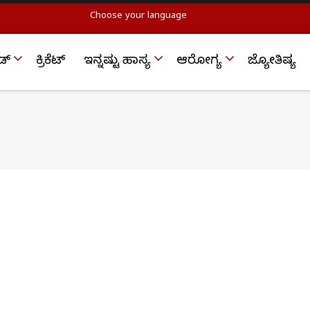
Choose your language
ಡ್
ಕ್ರಿಕೆಟ್‌
ಇನ್ನಷ್ಟು ಹಾಸ್ಯ
ಆರೋಗ್ಯ
ಜ್ಯೋತಿಷ್ಯ