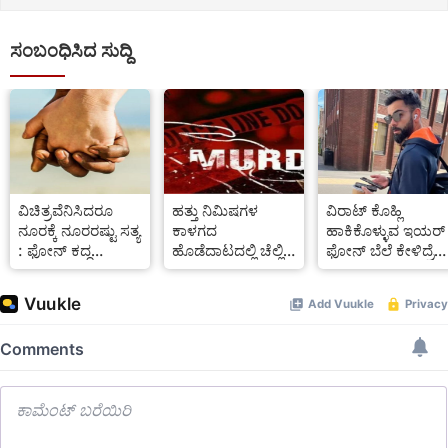
ಸಂಬಂಧಿಸಿದ ಸುದ್ದಿ
ವಿಚಿತ್ರವೆನಿಸಿದರೂ
ಹತ್ತು‌ ನಿಮಿಷಗಳ
ವಿರಾಟ್ ಕೊಹ್ಲಿ
ನೂರಕ್ಕೆ ನೂರರಷ್ಟು ಸತ್ಯ
ಕಾಳಗದ
ಹಾಕಿಕೊಳ್ಳುವ ಇಯರ್
: ಫೋನ್ ಕದ್ದ
ಹೊಡೆದಾಟದಲ್ಲಿ ಚೆಲ್ಲಿದ್ದ
ಫೋನ್ ಬೆಲೆ ಕೇಳಿದ್ರೆ
ಕಳ್ಳನೊಂದಿಗೆ
ನೆತ್ತರು
ಶಾಕ್ ಆಗ್ತೀರಿ
ಪ್ರೀತಿಯಲ್ಲಿ ಬಿದ್ದ
ಯುವತಿ