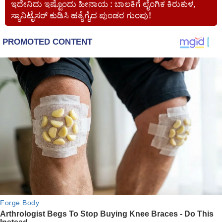
ಇದೇನಿದು ಇಷ್ಟೊಂದು ಹೀನಾಯ : ಬಾಲಕಿಗೆ ಲೈಂಗಿಕ ಕಿರುಕುಳ,
ಸ್ಯಾನಿಟೈಸರ್ ಕುಡಿಸಿ ಹತ್ಯೆಗೈದ ಪುಂಡರ ಗುಂಪು!