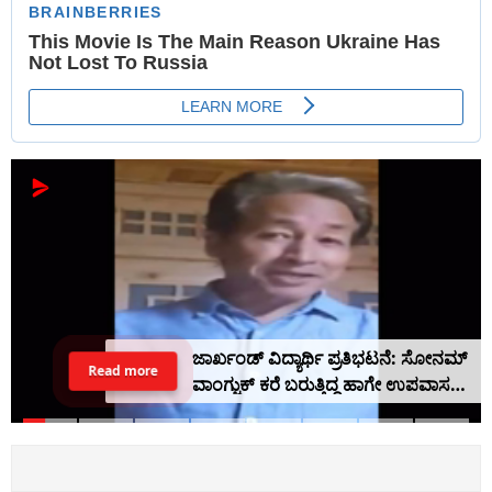
ಜಾರ್ಖಂಡ್ ವಿದ್ಯಾರ್ಥಿ ಪ್ರತಿಭಟನೆ: ಸೋನಮ್
Read more
ವಾಂಗ್ಚುಕ್ ಕರೆ ಬರುತ್ತಿದ್ದ ಹಾಗೇ ಉಪವಾಸ
ಸತ್ಯಾಗ್ರಹ ನಿಲ್ಲಿಸಿದ ದೇವೇಂದ್ರ ನಾಥ್