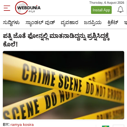
Thursday, 6 August 2026
Install App
ಸುದ್ದಿಗಳು
ಸ್ಯಾಂಡಲ್ ವುಡ್
ವ್ಯವಹಾರ
ಜನಪ್ರಿಯ
ಕ್ರಿಕೆಟ್‌
ಇ
ಪತ್ನಿ ಜೊತೆ ಫೋನ್ನಲ್ಲಿ ಮಾತನಾಡಿದ್ದನ್ನು ಪ್ರಶ್ನಿಸಿದ್ದಕ್ಕೆ
ಕೊಲೆ!
BY:
ramya kosira