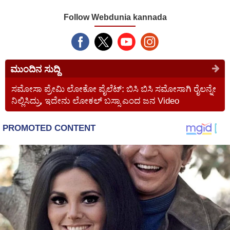
Follow Webdunia kannada
ಮುಂದಿನ ಸುದ್ದಿ
ಸಮೋಸಾ ಪ್ರೇಮಿ ಲೋಕೋ ಪೈಲೆಟ್: ಬಿಸಿ ಬಿಸಿ ಸಮೋಸಾಗಿ ರೈಲನ್ನೇ
ನಿಲ್ಲಿಸಿದ್ರು, ಇದೇನು ಲೋಕಲ್ ಬಸ್ಸಾ ಎಂದ ಜನ Video