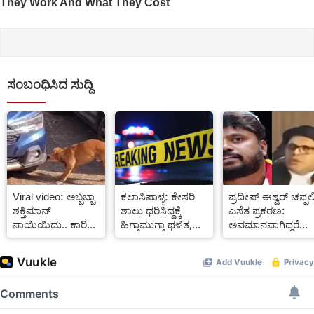
ಸಂಬಂಧಿಸಿದ ಸುದ್ದಿ
Viral video: ಅಬ್ಬಬ್ಬಾ
ಕಲಾಸಿಪಾಳ್ಯ: ಕೇಸರಿ
ಪ್ರದೀಪ್ ಈಶ್ವರ್ ಚಪ್ಪಲ
ಶಕ್ತಿಮಾನ್
ಶಾಲು ಧರಿಸಿದ್ದಕ್ಕೆ
ಎಸೆತ ಪ್ರಕರಣ:
ನಾಯಿಯಿದು.. ಕಾರಿನ
ಹಿಗ್ಗಾಮುಗ್ಗಾ ಥಳಿತ,
ಅವಮಾನವಾಗಿದ್ದರೆ
ಸ್ಥಿತಿ ಏನು ಮಾಡಿತು
ತನಿಖೆಯಲ್ಲಿ ಭಾರೀ
ಮಾನನಷ್ಟ ಮೊಕದ್ದಮೆ
ನೋಡಿ
ಬೆಳವಣಿಗೆ
ಹಾಗಬೇಕಿತ್ತು ಎಂದ
ಜಡ್ಜ್ Video