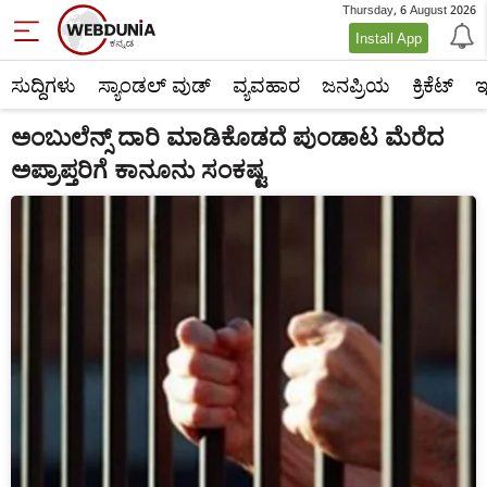
Thursday, 6 August 2026
Install App
ಸುದ್ದಿಗಳು
ಸ್ಯಾಂಡಲ್ ವುಡ್
ವ್ಯವಹಾರ
ಜನಪ್ರಿಯ
ಕ್ರಿಕೆಟ್‌
ಇ
ಅಂಬುಲೆನ್ಸ್ ದಾರಿ ಮಾಡಿಕೊಡದೆ ಪುಂಡಾಟ ಮೆರೆದ
ಅಪ್ರಾಪ್ತರಿಗೆ ಕಾನೂನು ಸಂಕಷ್ಟ