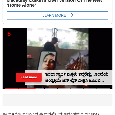
ಇಂಥಾ ಸ್ವಾರ್ಥಿ ಮಕ್ಕಳು ಇದ್ದರೆಷ್ಟು...ತಂದೆಯ
Read more
ಅಂತ್ಯಕ್ರಿಯೆ ಆನ್ ಲೈನ್ ವೀಕ್ಷಿಸಿ ಜುಜುಬಿ
ದುಡ್ಡು ಕೊಟ್ಟು ಕೈತೊಳೆದುಕೊಂಡ್ರು Video
ಈ ಪ್ರಕರಣ ಸಂಬಂಧ ಈಗಾಗಲೇ ಯಶವಂತಪುರ ಸಂಚಾರಿ