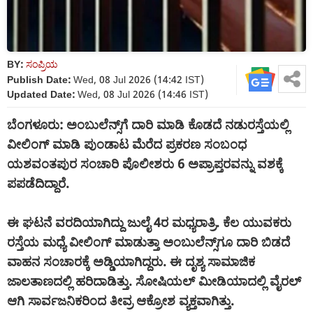
BY:
ಸಂಪ್ರಿಯ
Publish Date:
Wed, 08 Jul 2026 (14:42 IST)
Updated Date:
Wed, 08 Jul 2026 (14:46 IST)
ಬೆಂಗಳೂರು: ಅಂಬುಲೆನ್ಸ್‌ಗೆ ದಾರಿ ಮಾಡಿ ಕೊಡದೆ ನಡುರಸ್ತೆಯಲ್ಲಿ
ವೀಲಿಂಗ್ ಮಾಡಿ ಪುಂಡಾಟ ಮೆರೆದ ಪ್ರಕರಣ ಸಂಬಂಧ
ಯಶವಂತಪುರ ಸಂಚಾರಿ ಪೊಲೀಶರು 6 ಅಪ್ರಾಪ್ತರವನ್ನು ವಶಕ್ಕೆ
ಪಪಡೆದಿದ್ದಾರೆ.
ಈ ಘಟನೆ ವರದಿಯಾಗಿದ್ದು ಜುಲೈ 4ರ ಮಧ್ಯರಾತ್ರಿ. ಕೆಲ ಯುವಕರು
ರಸ್ತೆಯ ಮಧ್ಯೆ ವೀಲಿಂಗ್ ಮಾಡುತ್ತಾ ಅಂಬುಲೆನ್ಸ್‌ಗೂ ದಾರಿ ಬಿಡದೆ
ವಾಹನ ಸಂಚಾರಕ್ಕೆ ಅಡ್ಡಿಯಾಗಿದ್ದರು. ಈ ದೃಶ್ಯ ಸಾಮಾಜಿಕ
ಜಾಲತಾಣದಲ್ಲಿ ಹರಿದಾಡಿತ್ತು. ಸೋಷಿಯಲ್‌ ಮೀಡಿಯಾದಲ್ಲಿ ವೈರಲ್
ಆಗಿ ಸಾರ್ವಜನಿಕರಿಂದ ತೀವ್ರ ಆಕ್ರೋಶ ವ್ಯಕ್ತವಾಗಿತ್ತು.