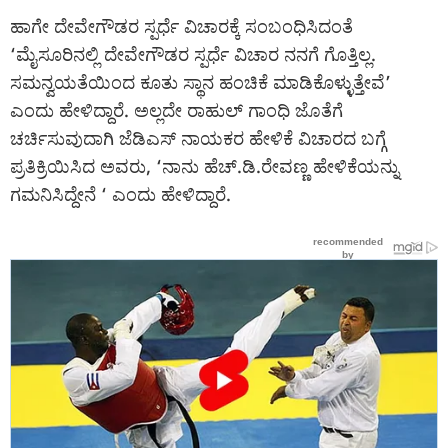
ಹಾಗೇ ದೇವೇಗೌಡರ ಸ್ಪರ್ಧೆ ವಿಚಾರಕ್ಕೆ ಸಂಬಂಧಿಸಿದಂತೆ
‘ಮೈಸೂರಿನಲ್ಲಿ ದೇವೇಗೌಡರ ಸ್ಪರ್ಧೆ ವಿಚಾರ ನನಗೆ ಗೊತ್ತಿಲ್ಲ.
ಸಮನ್ವಯತೆಯಿಂದ ಕೂತು ಸ್ಥಾನ ಹಂಚಿಕೆ ಮಾಡಿಕೊಳ್ಳುತ್ತೇವೆ’
ಎಂದು ಹೇಳಿದ್ದಾರೆ. ಅಲ್ಲದೇ ರಾಹುಲ್ ಗಾಂಧಿ ಜೊತೆಗೆ
ಚರ್ಚಿಸುವುದಾಗಿ ಜೆಡಿಎಸ್ ನಾಯಕರ ಹೇಳಿಕೆ ವಿಚಾರದ ಬಗ್ಗೆ
ಪ್ರತಿಕ್ರಿಯಿಸಿದ ಅವರು, ‘ನಾನು ಹೆಚ್.ಡಿ.ರೇವಣ್ಣ ಹೇಳಿಕೆಯನ್ನು
ಗಮನಿಸಿದ್ದೇನೆ ‘ ಎಂದು ಹೇಳಿದ್ದಾರೆ.