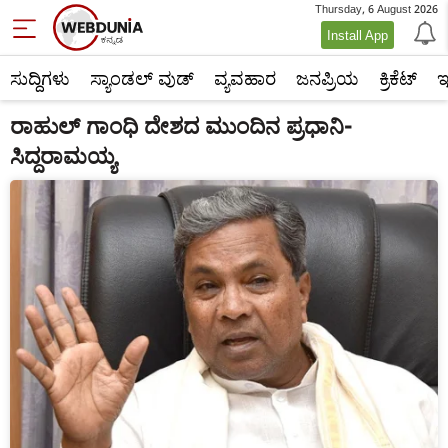
Thursday, 6 August 2026
Install App
ಸುದ್ದಿಗಳು
ಸ್ಯಾಂಡಲ್ ವುಡ್
ವ್ಯವಹಾರ
ಜನಪ್ರಿಯ
ಕ್ರಿಕೆಟ್‌
ಇ
ರಾಹುಲ್ ಗಾಂಧಿ ದೇಶದ ಮುಂದಿನ ಪ್ರಧಾನಿ-
ಸಿದ್ದರಾಮಯ್ಯ