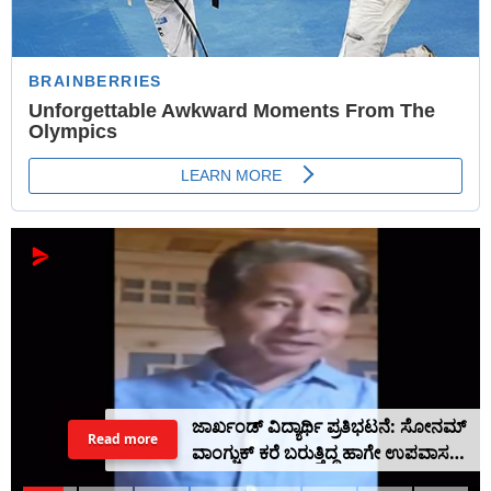
ಜಾರ್ಖಂಡ್ ವಿದ್ಯಾರ್ಥಿ ಪ್ರತಿಭಟನೆ: ಸೋನಮ್
Read more
ವಾಂಗ್ಚುಕ್ ಕರೆ ಬರುತ್ತಿದ್ದ ಹಾಗೇ ಉಪವಾಸ
ಸತ್ಯಾಗ್ರಹ ನಿಲ್ಲಿಸಿದ ದೇವೇಂದ್ರ ನಾಥ್