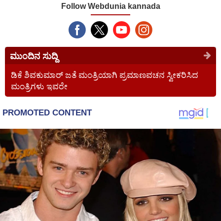
Follow Webdunia kannada
ಮುಂದಿನ ಸುದ್ದಿ
ಡಿಕೆ ಶಿವಕುಮಾರ್‌ ಜತೆ ಮಂತ್ರಿಯಾಗಿ ಪ್ರಮಾಣವಚನ ಸ್ವೀಕರಿಸಿದ
ಮಂತ್ರಿಗಳು ಇವರೇ