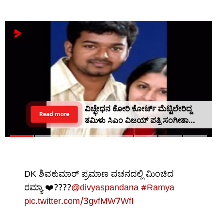
ರೈಲು ಅಪಘಾತ ಸಂಖ್ಯೆಯಲ್ಲಿ ಭಾರೀ ಇಳಿಕೆ,
Read more
ಇದಕ್ಕೆ ಕೇಂದ್ರ ಕೈಗೊಂಡ ಸುಧಾರಣಾ ಕ್ರಮವೇ
ಕಾರಣ
DK ಶಿವಕುಮಾರ್ ಪ್ರಮಾಣ ವಚನದಲ್ಲಿ ಮಿಂಚಿದ
ರಮ್ಯಾ ❤️????
@divyaspandana
#Ramya
pic.twitter.com/3gvfMW7WfI