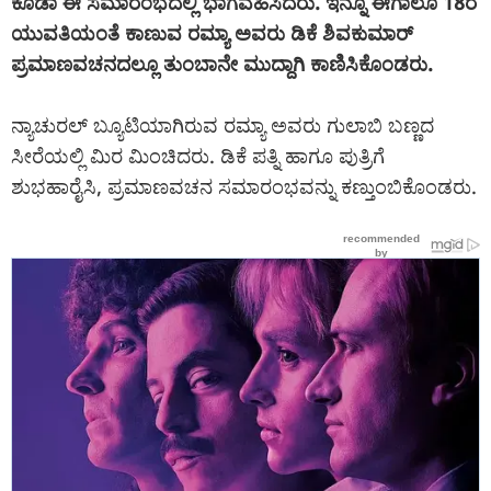
ಕೂಡಾ ಈ ಸಮಾರಂಭದಲ್ಲಿ ಭಾಗವಹಿಸಿದರು. ಇನ್ನೂ ಈಗಾಲೂ 18ರ
ಯುವತಿಯಂತೆ ಕಾಣುವ ರಮ್ಯಾ ಅವರು ಡಿಕೆ ಶಿವಕುಮಾರ್
ಪ್ರಮಾಣವಚನದಲ್ಲೂ ತುಂಬಾನೇ ಮುದ್ದಾಗಿ ಕಾಣಿಸಿಕೊಂಡರು.
ನ್ಯಾಚುರಲ್ ಬ್ಯೂಟಿಯಾಗಿರುವ ರಮ್ಯಾ ಅವರು ಗುಲಾಬಿ ಬಣ್ಣದ
ಸೀರೆಯಲ್ಲಿ ಮಿರ ಮಿಂಚಿದರು. ಡಿಕೆ ಪತ್ನಿ ಹಾಗೂ ಪುತ್ರಿಗೆ
ಶುಭಹಾರೈಸಿ, ಪ್ರಮಾಣವಚನ ಸಮಾರಂಭವನ್ನು ಕಣ್ತುಂಬಿಕೊಂಡರು.