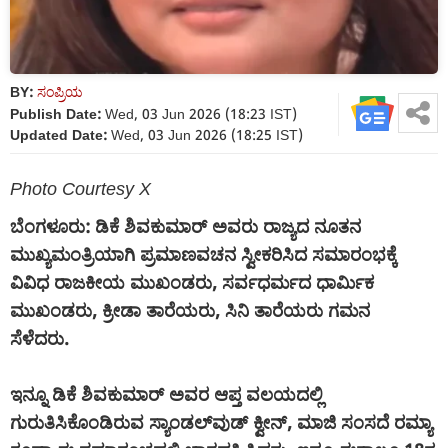
BY:
ಸಂಪ್ರಿಯ
Publish Date:
Wed, 03 Jun 2026 (18:23 IST)
Updated Date:
Wed, 03 Jun 2026 (18:25 IST)
Photo Courtesy X
ಬೆಂಗಳೂರು: ಡಿಕೆ ಶಿವಕುಮಾರ್ ಅವರು ರಾಜ್ಯದ ನೂತನ
ಮುಖ್ಯಮಂತ್ರಿಯಾಗಿ ಪ್ರಮಾಣವಚನ ಸ್ವೀಕರಿಸಿದ ಸಮಾರಂಭಕ್ಕೆ
ವಿವಿಧ ರಾಜಕೀಯ ಮುಖಂಡರು, ಸರ್ವಧರ್ಮದ ಧಾರ್ಮಿಕ
ಮುಖಂಡರು, ಕ್ರೀಡಾ ತಾರೆಯರು, ಸಿನಿ ತಾರೆಯರು ಗಮನ
ಸೆಳೆದರು.
ಇನ್ನೂ ಡಿಕೆ ಶಿವಕುಮಾರ್ ಅವರ ಆಪ್ತ ವಲಯದಲ್ಲಿ
ಗುರುತಿಸಿಕೊಂಡಿರುವ ಸ್ಯಾಂಡಲ್‌ವುಡ್ ಕ್ವೀನ್, ಮಾಜಿ ಸಂಸದೆ ರಮ್ಯಾ