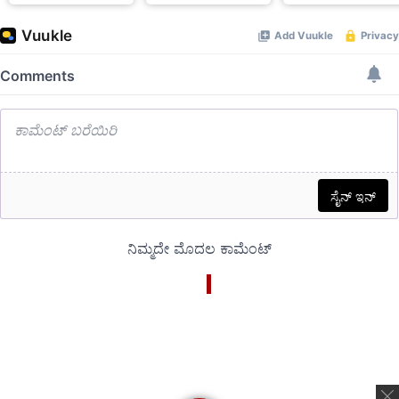
ಹರಿಪ್ರಸಾದ್
ವಿಶೇಷವಾಗಿ ವಿಶ್
ಹೇಳಿದ್ರು ನೋಡಿ ಡಿಕೆ
ಮಾಡಿದ ಎಚ್ ಡಿ
ಶಿವಕುಮಾರ್ ಪತ್ನಿ
ಕುಮಾರಸ್ವಾಮಿ
Video