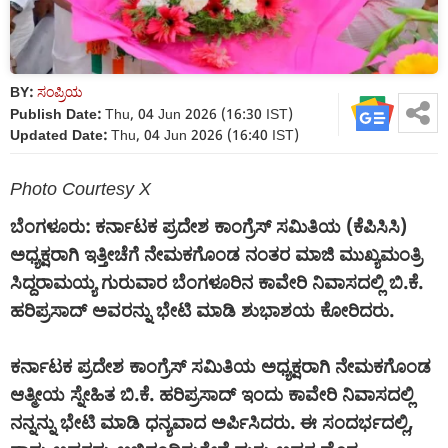
BY:
ಸಂಪ್ರಿಯ
Publish Date:
Thu, 04 Jun 2026 (16:30 IST)
Updated Date:
Thu, 04 Jun 2026 (16:40 IST)
Photo Courtesy X
ಬೆಂಗಳೂರು: ಕರ್ನಾಟಕ ಪ್ರದೇಶ ಕಾಂಗ್ರೆಸ್ ಸಮಿತಿಯ (ಕೆಪಿಸಿಸಿ)
ಅಧ್ಯಕ್ಷರಾಗಿ ಇತ್ತೀಚೆಗೆ ನೇಮಕಗೊಂಡ ನಂತರ ಮಾಜಿ ಮುಖ್ಯಮಂತ್ರಿ
ಸಿದ್ದರಾಮಯ್ಯ ಗುರುವಾರ ಬೆಂಗಳೂರಿನ ಕಾವೇರಿ ನಿವಾಸದಲ್ಲಿ ಬಿ.ಕೆ.
ಹರಿಪ್ರಸಾದ್ ಅವರನ್ನು ಭೇಟಿ ಮಾಡಿ ಶುಭಾಶಯ ಕೋರಿದರು.
ಕರ್ನಾಟಕ ಪ್ರದೇಶ ಕಾಂಗ್ರೆಸ್ ಸಮಿತಿಯ ಅಧ್ಯಕ್ಷರಾಗಿ ನೇಮಕಗೊಂಡ
ಆತ್ಮೀಯ ಸ್ನೇಹಿತ ಬಿ.ಕೆ. ಹರಿಪ್ರಸಾದ್ ಇಂದು ಕಾವೇರಿ ನಿವಾಸದಲ್ಲಿ
ನನ್ನನ್ನು ಭೇಟಿ ಮಾಡಿ ಧನ್ಯವಾದ ಅರ್ಪಿಸಿದರು. ಈ ಸಂದರ್ಭದಲ್ಲಿ,