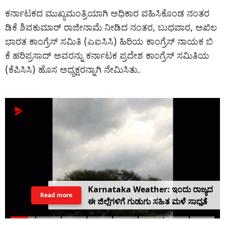
ಕರ್ನಾಟಕದ ಮುಖ್ಯಮಂತ್ರಿಯಾಗಿ ಅಧಿಕಾರ ವಹಿಸಿಕೊಂಡ ನಂತರ
ಡಿಕೆ ಶಿವಕುಮಾರ್ ರಾಜೀನಾಮೆ ನೀಡಿದ ನಂತರ, ಬುಧವಾರ, ಅಖಿಲ
ಭಾರತ ಕಾಂಗ್ರೆಸ್ ಸಮಿತಿ (ಎಐಸಿಸಿ) ಹಿರಿಯ ಕಾಂಗ್ರೆಸ್ ನಾಯಕ ಬಿ
ಕೆ ಹರಿಪ್ರಸಾದ್ ಅವರನ್ನು ಕರ್ನಾಟಕ ಪ್ರದೇಶ ಕಾಂಗ್ರೆಸ್ ಸಮಿತಿಯ
(ಕೆಪಿಸಿಸಿ) ಹೊಸ ಅಧ್ಯಕ್ಷರನ್ನಾಗಿ ನೇಮಿಸಿತು.
Karnataka Weather: ಇಂದು ರಾಜ್ಯದ
Read more
ಈ ಜಿಲ್ಲೆಗಳಿಗೆ ಗುಡುಗು ಸಹಿತ ಮಳೆ ಸಾಧ್ಯತೆ