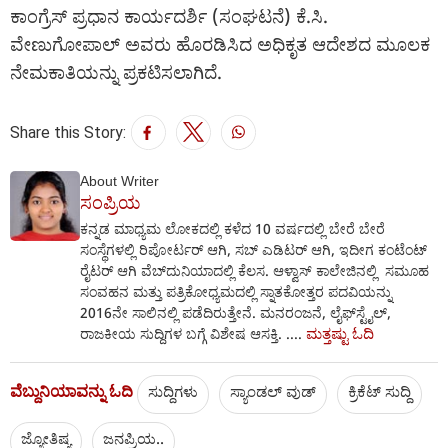
ಕಾಂಗ್ರೆಸ್ ಪ್ರಧಾನ ಕಾರ್ಯದರ್ಶಿ (ಸಂಘಟನೆ) ಕೆ.ಸಿ.
ವೇಣುಗೋಪಾಲ್ ಅವರು ಹೊರಡಿಸಿದ ಅಧಿಕೃತ ಆದೇಶದ ಮೂಲಕ
ನೇಮಕಾತಿಯನ್ನು ಪ್ರಕಟಿಸಲಾಗಿದೆ.
Share this Story:
About Writer
ಸಂಪ್ರಿಯ
ಕನ್ನಡ ಮಾಧ್ಯಮ ಲೋಕದಲ್ಲಿ ಕಳೆದ 10 ವರ್ಷದಲ್ಲಿ ಬೇರೆ ಬೇರೆ
ಸಂಸ್ಥೆಗಳಲ್ಲಿ ರಿಪೋರ್ಟರ್‌ ಆಗಿ, ಸಬ್‌ ಎಡಿಟರ್‌ ಆಗಿ, ಇದೀಗ ಕಂಟೆಂಟ್
ರೈಟರ್‌ ಆಗಿ ವೆಬ್‌ದುನಿಯಾದಲ್ಲಿ ಕೆಲಸ. ಆಳ್ವಾಸ್ ಕಾಲೇಜಿನಲ್ಲಿ ಸಮೂಹ
ಸಂವಹನ ಮತ್ತು ಪತ್ರಿಕೋಧ್ಯಮದಲ್ಲಿ ಸ್ನಾತಕೋತ್ತರ ಪದವಿಯನ್ನು
2016ನೇ ಸಾಲಿನಲ್ಲಿ ಪಡೆದಿರುತ್ತೇನೆ. ಮನರಂಜನೆ, ಲೈಫ್‌ಸ್ಟೈಲ್‌,
ಮತ್ತಷ್ಟು ಓದಿ
ರಾಜಕೀಯ ಸುದ್ದಿಗಳ ಬಗ್ಗೆ ವಿಶೇಷ ಆಸಕ್ತಿ. ....
ವೆಬ್ದುನಿಯಾವನ್ನು ಓದಿ
ಸುದ್ದಿಗಳು
ಸ್ಯಾಂಡಲ್ ವುಡ್
ಕ್ರಿಕೆಟ್‌ ಸುದ್ದಿ
ಜ್ಯೋತಿಷ್ಯ
ಜನಪ್ರಿಯ..