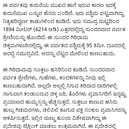
ಈ ಪರ್ವತವು ಕುದುರೆಯ ಮುಖದ ಹಾಗೆ ಇರುವ ಕಾರಣ ಇದಕ್ಕೆ
ಕುದುರೆಮುಖ ಎನ್ನುವ ಹೆಸರು ಬಂದಿದೆ. ಇದು ಪಶ್ಚಿಮ ಘಟ್ಟವಾಗಿದ್ದು
ನಿತ್ಯಹರಿದ್ವರ್ಣ ಕಾಡುಗಳಿಂದ ಕೂಡಿದೆ. ಇದು ಸಮುದ್ರ ಮಟ್ಟದಿಂದ
1894 ಮೀಟರ್ (6214 ಅಡಿ) ಎತ್ತರದಲ್ಲಿದ್ದು ಸುಂದರವಾದ ಪರ್ವತ
ಶ್ರೇಣಿಯನ್ನು ಹೊಂದಿದೆ. ಈ ಸುಂದರ ಗಿರಿಧಾಮ
ಚಿಕ್ಕಮಗಳೂರಿನಲ್ಲಿದ್ದು, ಈ ಪರ್ವತದ ಪಶ್ಚಿಮಕ್ಕೆ 95 ಕಿಮೀ. ದೂರದಲ್ಲಿ
ಅರಬ್ಬಿ ಸಮುದ್ರವಿದೆ. ಅದನ್ನು ಬೆಟ್ಟದ ಮೇಲಿಂದ ಕಾಣಬಹುದು.
ಈ ಗಿರಿಧಾಮವು ಸೂತ್ತಲು ಹಸಿರಿನಿಂದ ಕೂಡಿದೆ. ಸುಂದರವಾದ
ಪರ್ವತ ಶ್ರೇಣಿಗಳು, ಗುಹೆಗಳು, ಕಂದಕಗಳನ್ನು ನೀವು ಇಲ್ಲಿ
ಕಾಣಬಹುದಾಗಿದೆ. ಅಲ್ಲದೇ ಅಲ್ಲಲ್ಲಿ ಸಿಗುವ ಕಿರಿದಾದ ದಾರಿಗಳಲ್ಲಿ
ಸಾಗುವಾಗ ಕಂಡುಬರುವ ಚಿಕ್ಕ ಜರಿ, ತೊರೆಗಳು ಪ್ರವಾಸಿಗರಿಗೆ ಇನ್ನಷ್ಟು
ಪ್ರಯಾಣದ ಹುಮ್ಮಸ್ಸನ್ನು ಹೆಚ್ಚಿಸುತ್ತದೆ. ಸುತ್ತಲೂ ಕಾಣುವ ಹಸಿರು
ಹುಲ್ಲು ಗಿಡಮರಗಳು, ಚಿಲಿಪಿಲಿ ಕೂಗುವ ಪಕ್ಷಿ ಸಂಕುಲ ಪ್ರವಾಸಿಗರನ್ನು
ಆಕರ್ಷಿಸುತ್ತದೆ. ಇಲ್ಲಿನ ಮಣ್ಣು ತುಂಬಾ ವಿಶೇಷವಾಗಿದ್ದು ಈ
ಪ್ರದೇಶವು ಟ್ರೆಕ್ಕಿಂಗ್ ಮಾಡಲು ಉತ್ತಮವಾಗಿದೆ. ಈ ಪ್ರದೇಶದಲ್ಲಿ