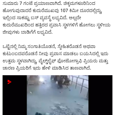
ಸುಮಾರು 7 ಗಂಟೆ ಪ್ರಯಾಣವಾಗಿದೆ. ಚಿಕ್ಕಮಗಳೂರಿನಿಂದ
ಹೋಗುವುದಾದರೆ ಕುದುರೆಮುಖವು 107 ಕಿಮೀ ದೂರದಲ್ಲಿದ್ದು,
ಇಲ್ಲಿಂದ ಸಾಕಷ್ಟು ಬಸ್‌ ವ್ಯವಸ್ಥೆ ಲಭ್ಯವಿದೆ. ಅಲ್ಲದೇ
ಕುದುರೆಮುಖದಿಂದ ಹತ್ತಿರದ ಪ್ರವಾಸಿ ಸ್ಥಳಗಳಿಗೆ ಹೋಗಲು ಸ್ಥಳೀಯ
ಜೀಪುಗಳು ಬಾಡಿಗೆಗೆ ಲಭ್ಯವಿದೆ.
ಒಟ್ಟಿನಲ್ಲಿ ನಿಮ್ಮ ಸಂಗಾತಿಯೊಡನೆ, ಸ್ಮೇಹಿತರೊಡನೆ ಅಥವಾ
ಕುಟುಂಬದವರೊಡನೆ ನೀವು ಪ್ರವಾಸ ಮಾಡಲು ಬಯಸಿದಲ್ಲಿ ಇದು
ಉತ್ತಮ ಸ್ಥಳವಾಗಿದ್ದು, ವೈಲ್ಡ್‌‌ಲೈಫ್ ಫೋಟೋಗ್ರಾಫಿ ಪ್ರಿಯರು ಮತ್ತು
ಚಾರಣ ಪ್ರಿಯರಿಗೆ ಇದು ಹೇಳಿ ಮಾಡಿಸಿದ ತಾಣವಾಗಿದೆ.