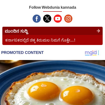
Follow Webdunia kannada
ಮುಂದಿನ ಸುದ್ದಿ
ಕರ್ನಾಟಕದಲ್ಲಿದೆ ಚಿಕ್ಕ ತಿರುಮಲ ನಿಮಗೆ ಗೊತ್ತೇ...!