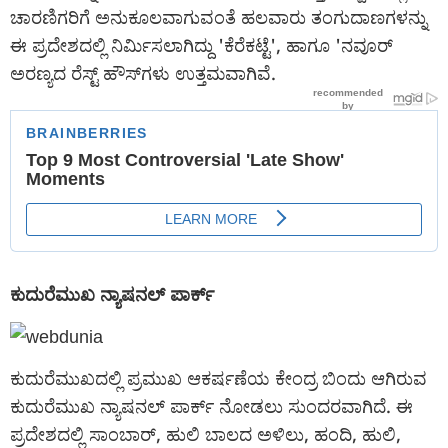
ಚಾರಣಿಗರಿಗೆ ಅನುಕೂಲವಾಗುವಂತೆ ಹಲವಾರು ತಂಗುದಾಣಗಳನ್ನು
ಈ ಪ್ರದೇಶದಲ್ಲಿ ನಿರ್ಮಿಸಲಾಗಿದ್ದು 'ಕೆರೆಕಟ್ಟೆ', ಹಾಗೂ 'ನವೂರ್
ಅರಣ್ಯದ ರೆಸ್ಟ್ ಹೌಸ್‌ಗಳು ಉತ್ತಮವಾಗಿವೆ.
ಕುದುರೆಮುಖ ನ್ಯಾಷನಲ್ ಪಾರ್ಕ್
ಕುದುರೆಮುಖದಲ್ಲಿ ಪ್ರಮುಖ ಆಕರ್ಷಣೆಯ ಕೇಂದ್ರ ಬಿಂದು ಆಗಿರುವ
ಕುದುರೆಮುಖ ನ್ಯಾಷನಲ್ ಪಾರ್ಕ್‌ ನೋಡಲು ಸುಂದರವಾಗಿದೆ. ಈ
ಪ್ರದೇಶದಲ್ಲಿ ಸಾಂಬಾರ್, ಹುಲಿ ಬಾಲದ ಅಳಿಲು, ಹಂದಿ, ಹುಲಿ,