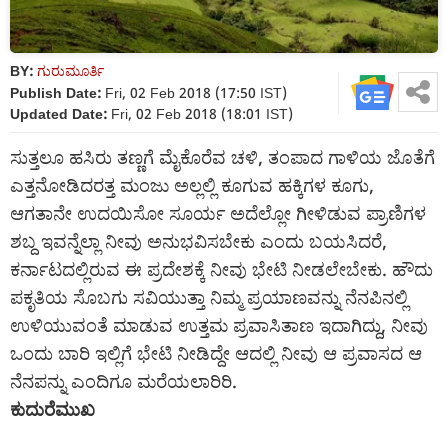
BY:
ಗುರುಮೂರ್ತಿ
Publish Date:
Fri, 02 Feb 2018 (17:50 IST)
Updated Date:
Fri, 02 Feb 2018 (18:01 IST)
ಸುತ್ತಲೂ ಹಸಿರು ತಣ್ಣಗೆ ಮೈಕೊರೆವ ಚಳಿ, ತಂಪಾದ ಗಾಳಿಯ ಜೊತೆಗೆ
ಎತ್ತನೋಡಿದರತ್ತ ಮಂಜು ಅಲ್ಲಲ್ಲಿ ಕೂಗುವ ಹಕ್ಕಿಗಳ ಕೂಗು,
ಆಗತಾನೇ ಉದಯಿಸೋ ಸೂರ್ಯ ಅದೆಲ್ಲೋ ಗೀಳಿಡುವ ಪ್ರಾಣಿಗಳ
ಶಬ್ದ ಇವನ್ನೆಲ್ಲಾ ನೀವು ಅನುಭವಿಸಬೇಕು ಎಂದು ಬಯಸಿದರೆ,
ಕರ್ನಾಟದಲ್ಲಿರುವ ಈ ಪ್ರದೇಶಕ್ಕೆ ನೀವು ಭೇಟಿ ನೀಡಲೇಬೇಕು. ಹೌದು
ಪಕೃತಿಯ ಸೊಬಗು ಸವಿಯುತ್ತಾ ನಿಮ್ಮ ಪ್ರಯಾಣವನ್ನು ನೆನಪಿನಲ್ಲಿ
ಉಳಿಯುವಂತೆ ಮಾಡುವ ಉತ್ತಮ ಪ್ರವಾಸಿತಾಣ ಇದಾಗಿದ್ದು, ನೀವು
ಒಂದು ಬಾರಿ ಇಲ್ಲಿಗೆ ಭೇಟಿ ನೀಡಿದ್ದೇ ಆದಲ್ಲಿ ನೀವು ಆ ಪ್ರವಾಸದ ಆ
ನೆನಪನ್ನು ಎಂದಿಗೂ ಮರೆಯಲಾರಿರಿ.
ಕುದುರೆಮುಖ