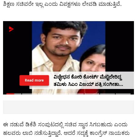
ಶಿಕ್ಷಣ ಸಚಿವರೇ ಇಲ್ಲ ಎಂದು ವಿಪಕ್ಷಗಳೂ ಲೇವಡಿ ಮಾಡುತ್ತಿವೆ.
ವಿಚ್ಛೇಧನ ಕೋರಿ ಕೋರ್ಟ್ ಮೆಟ್ಟಿಲೇರಿದ್ದ
Read more
ತಮಿಳು ಸಿಎಂ ವಿಜಯ್ ಪತ್ನಿ ಸಂಗೀತಾ
ಮನಸ್ಸು ಬದಲು, ಮಹತ್ವದ ಬದಲಾವಣೆ
ಈ ನಡುವೆ ಡಿಕೆಶಿ ಸಂಪುಟದಲ್ಲಿ ಸಚಿವ ಸ್ಥಾನ ಸಿಗಬಹುದು ಎಂದು
ಹಲವರು ಲಾಬಿ ನಡೆಸುತ್ತಿದ್ದಾರೆ. ಆದರೆ ಸದ್ಯಕ್ಕೆ ಕಾಂಗ್ರೆಸ್ ನಾಯಕರು