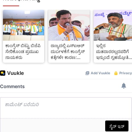
ಕಾಂಗ್ರೆಸ್ ಬಿಟ್ಟು ಬಿಜೆಪಿ
ರಾಜ್ಯದಲ್ಲಿ ಎಸ್‍ಐಆರ್
ಇಲ್ಲಿನ
ಸೇರಿಕೊಂಡ ಪ್ರಮುಖ
ದುರ್ಬಳಕೆಗೆ ಕಾಂಗ್ರೆಸ್
ಮತದಾರರಲ್ಲದವರಿಗೆ
ನಾಯಕರು
ಕತ್ತೆಗಳೇ ಕಾರಣ:
ಇನ್ಮುಂದೆ ಗೃಹಜ್ಯೋತಿ
ವಿಜಯೇಂದ್ರ
ಸೌಲಭ್ಯ ಕಟ್: ಡಿಕೆ
ಶಿವಕುಮಾರ್‌