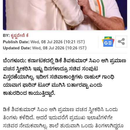
BY:
ಕೃಷ್ಣವೇಣಿ ಕೆ
Publish Date:
Wed, 08 Jul 2026 (10:21 IST)
Updated Date:
Wed, 08 Jul 2026 (10:26 IST)
ಬೆಂಗಳೂರು: ಕರ್ನಾಟಕದಲ್ಲಿ ಡಿಕೆ ಶಿವಕುಮಾರ್ ಸಿಎಂ ಆಗಿ ಪ್ರಮಾಣ
ವಚನ ಸ್ವೀಕರಿಸಿ ಇಷ್ಟು ದಿನಗಳಾದ್ರೂ ಸಚಿವ ಸಂಪುಟ
ವಿಸ್ತರಣೆಯಾಗಿಲ್ಲ. ಇದೀಗ ಸಚಿವಾಕಾಂಕ್ಷಿಗಳು ರಾಹುಲ್ ಗಾಂಧಿ
ಯಾವಾಗ ಫಾರಿನ್ ಟೂರ್ ಮುಗಿಸಿ ಬರ್ತಾರಪ್ಪಾ ಎಂದು
ಕಾತುರದಿಂದ ಕಾಯುತ್ತಿದ್ದಾರೆ.
ಡಿಕೆ ಶಿವಕುಮಾರ್ ಸಿಎಂ ಆಗಿ ಪ್ರಮಾಣ ವಚನ ಸ್ವೀಕರಿಸಿ ಒಂದು
ತಿಂಗಳು ಕಳೆದಿದೆ. ಆದರೆ ಇದುವರೆಗೆ ಪ್ರಮುಖ ಇಲಾಖೆಗಳಿಗೇ
ಸಚಿವರ ನೇಮಕವಾಗಿಲ್ಲ. ಶಾಲೆ ಶುರುವಾಗಿ ಒಂದು ತಿಂಗಳಾಗಿದ್ದರೂ