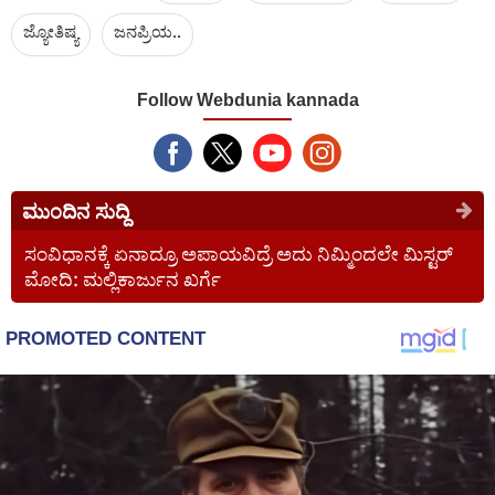
ಜ್ಯೋತಿಷ್ಯ
ಜನಪ್ರಿಯ..
Follow Webdunia kannada
ಮುಂದಿನ ಸುದ್ದಿ
ಸಂವಿಧಾನಕ್ಕೆ ಏನಾದ್ರೂ ಅಪಾಯವಿದ್ರೆ ಅದು ನಿಮ್ಮಿಂದಲೇ ಮಿಸ್ಟರ್
ಮೋದಿ: ಮಲ್ಲಿಕಾರ್ಜುನ ಖರ್ಗೆ