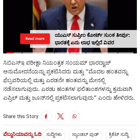
ಯುಎಸ್ ಸುಪ್ರೀಂ ಕೋರ್ಟ್ ಸುಂಕ ತೀರ್ಪು:
Read more
ಭಾರತಕ್ಕೆ ಏನು ಲಾಭ ಇಲ್ಲಿದೆ ವಿವರ
ಸಿಬಿಎಸ್‌ಇ ಪರೀಕ್ಷಾ ನಿಯಂತ್ರಕ ಸಂಯಮ್ ಭಾರದ್ವಾಜ್
ಅನುಮೋದನೆಯನ್ನು ಪ್ರಕಟಿಸಿದರು ಮತ್ತು "ಮೊದಲ ಹಂತವನ್ನು
ಫೆಬ್ರವರಿಯಲ್ಲಿ ಮತ್ತು ಎರಡನೇ ಹಂತವನ್ನು ಮೇನಲ್ಲಿ
ನಡೆಸಲಾಗುವುದು. ಎರಡು ಹಂತಗಳ ಫಲಿತಾಂಶಗಳನ್ನು ಕ್ರಮವಾಗಿ
ಏಪ್ರಿಲ್ ಮತ್ತು ಜೂನ್‌ನಲ್ಲಿ ಪ್ರಕಟಿಸಲಾಗುವುದು" ಎಂದು ಹೇಳಿದರು.
Share this Story:
ವೆಬ್ದುನಿಯಾವನ್ನು ಓದಿ
ಸುದ್ದಿಗಳು
ಸ್ಯಾಂಡಲ್ ವುಡ್
ಕ್ರಿಕೆಟ್‌ ಸುದ್ದಿ