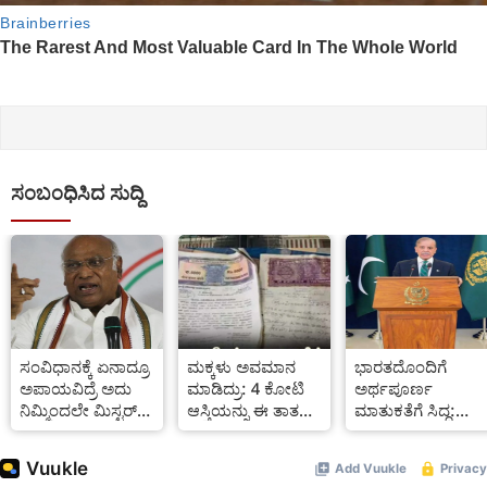
ಸಂಬಂಧಿಸಿದ ಸುದ್ದಿ
ಸಂವಿಧಾನಕ್ಕೆ ಏನಾದ್ರೂ
ಮಕ್ಕಳು ಅವಮಾನ
ಭಾರತದೊಂದಿಗೆ
ಅಪಾಯವಿದ್ರೆ ಅದು
ಮಾಡಿದ್ರು: 4 ಕೋಟಿ
ಅರ್ಥಪೂರ್ಣ
ನಿಮ್ಮಿಂದಲೇ ಮಿಸ್ಟರ್
ಆಸ್ತಿಯನ್ನು ಈ ತಾತ
ಮಾತುಕತೆಗೆ ಸಿದ್ಧ:
ಮೋದಿ: ಮಲ್ಲಿಕಾರ್ಜುನ
ಕೊಟ್ಟಿದ್ದು ಯಾರಿಗೆ
ಪಾಕ್ ಪ್ರಧಾನಿ
ಖರ್ಗೆ
ಗೊತ್ತಾ