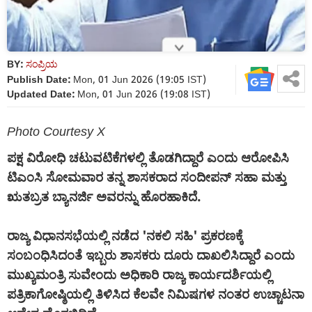
BY:
ಸಂಪ್ರಿಯ
Publish Date:
Mon, 01 Jun 2026 (19:05 IST)
Updated Date:
Mon, 01 Jun 2026 (19:08 IST)
Photo Courtesy X
ಪಕ್ಷ ವಿರೋಧಿ ಚಟುವಟಿಕೆಗಳಲ್ಲಿ ತೊಡಗಿದ್ದಾರೆ ಎಂದು ಆರೋಪಿಸಿ
ಟಿಎಂಸಿ ಸೋಮವಾರ ತನ್ನ ಶಾಸಕರಾದ ಸಂದೀಪನ್ ಸಹಾ ಮತ್ತು
ಋತಬ್ರತ ಬ್ಯಾನರ್ಜಿ ಅವರನ್ನು ಹೊರಹಾಕಿದೆ.
ರಾಜ್ಯ ವಿಧಾನಸಭೆಯಲ್ಲಿ ನಡೆದ 'ನಕಲಿ ಸಹಿ' ಪ್ರಕರಣಕ್ಕೆ
ಸಂಬಂಧಿಸಿದಂತೆ ಇಬ್ಬರು ಶಾಸಕರು ದೂರು ದಾಖಲಿಸಿದ್ದಾರೆ ಎಂದು
ಮುಖ್ಯಮಂತ್ರಿ ಸುವೇಂದು ಅಧಿಕಾರಿ ರಾಜ್ಯ ಕಾರ್ಯದರ್ಶಿಯಲ್ಲಿ
ಪತ್ರಿಕಾಗೋಷ್ಠಿಯಲ್ಲಿ ತಿಳಿಸಿದ ಕೆಲವೇ ನಿಮಿಷಗಳ ನಂತರ ಉಚ್ಚಾಟನಾ