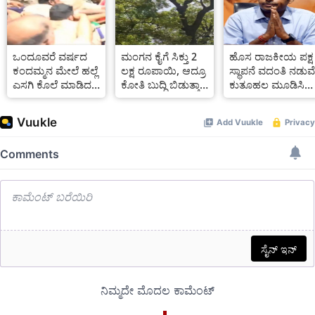
ಒಂದೂವರೆ ವರ್ಷದ
ಮಂಗನ ಕೈಗೆ ಸಿಕ್ತು 2
ಹೊಸ ರಾಜಕೀಯ ಪಕ್ಷ
ಕಂದಮ್ಮನ ಮೇಲೆ ಹಲ್ಲೆ
ಲಕ್ಷ ರೂಪಾಯಿ, ಆದ್ರೂ
ಸ್ಥಾಪನೆ ವದಂತಿ ನಡುವೆ
ಎಸಗಿ ಕೊಲೆ ಮಾಡಿದ
ಕೋತಿ ಬುದ್ಧಿ ಬಿಡುತ್ತಾ..
ಕುತೂಹಲ ಮೂಡಿಸಿದ
ಪಾಪಿಗಳು ಸ್ಥಳಕ್ಕೆ
video ನೋಡಿ
ಕೆ ಅಣ್ಣಾಮಲೈ ಈ ನಡೆ
ಬಂದಾಗ
ಸಾರ್ವಜನಿಕರು ಏನ್
ಮಾಡಿದ್ರು ನೋಡಿ,
Video