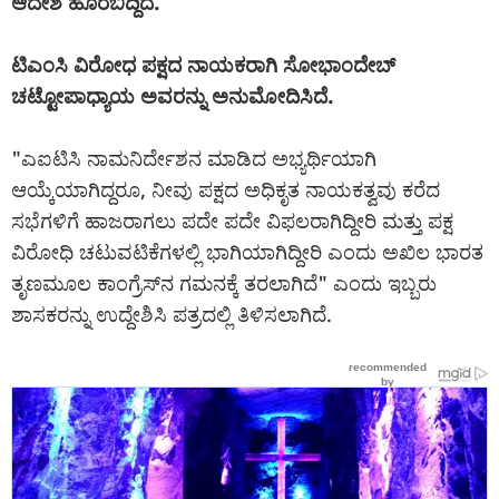
ಆದೇಶ ಹೊರಬಿದ್ದಿದೆ.
ಟಿಎಂಸಿ ವಿರೋಧ ಪಕ್ಷದ ನಾಯಕರಾಗಿ ಸೋಭಾಂದೇಬ್
ಚಟ್ಟೋಪಾಧ್ಯಾಯ ಅವರನ್ನು ಅನುಮೋದಿಸಿದೆ.
"ಎಐಟಿಸಿ ನಾಮನಿರ್ದೇಶನ ಮಾಡಿದ ಅಭ್ಯರ್ಥಿಯಾಗಿ
ಆಯ್ಕೆಯಾಗಿದ್ದರೂ, ನೀವು ಪಕ್ಷದ ಅಧಿಕೃತ ನಾಯಕತ್ವವು ಕರೆದ
ಸಭೆಗಳಿಗೆ ಹಾಜರಾಗಲು ಪದೇ ಪದೇ ವಿಫಲರಾಗಿದ್ದೀರಿ ಮತ್ತು ಪಕ್ಷ
ವಿರೋಧಿ ಚಟುವಟಿಕೆಗಳಲ್ಲಿ ಭಾಗಿಯಾಗಿದ್ದೀರಿ ಎಂದು ಅಖಿಲ ಭಾರತ
ತೃಣಮೂಲ ಕಾಂಗ್ರೆಸ್‌ನ ಗಮನಕ್ಕೆ ತರಲಾಗಿದೆ" ಎಂದು ಇಬ್ಬರು
ಶಾಸಕರನ್ನು ಉದ್ದೇಶಿಸಿ ಪತ್ರದಲ್ಲಿ ತಿಳಿಸಲಾಗಿದೆ.