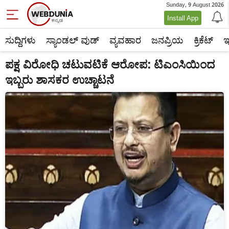
Sunday, 9 August 2026
Install App
ಸುದ್ದಿಗಳು
ಸ್ಯಾಂಡಲ್ ವುಡ್
ವ್ಯವಹಾರ
ಜನಪ್ರಿಯ
ಕ್ರಿಕೆಟ್‌
ಇ
ಪಕ್ಷ ವಿರೋಧಿ ಚಟುವಟಿಕೆ ಆರೋಪ: ಟಿಎಂಸಿಯಿಂದ
ಇಬ್ಬರು ಶಾಸಕರ ಉಚ್ಚಾಟನೆ