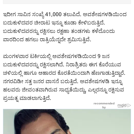
ಇದೀಗ ಸಾವಿನ ಸಂಖ್ಯೆ 41,000 ತಲುಪಿದೆ. ಅವಶೇಷಗಳಡಿಯಿಂದ
ಬದುಕುಳಿದವರ ಚೀರಾಟ ಇನ್ನೂ ಕೂಡಾ ಕೇಳಿಬರುತ್ತಿದೆ.
ಬದುಕುಳಿದವರನ್ನು ರಕ್ಷಿಸಲು ರಕ್ಷಣಾ ತಂಡಗಳು ಕಳೆದೊಂದು
ವಾರದಿಂದ ಹಗಲು ರಾತ್ರಿಯೆನ್ನದೇ ಶ್ರಮಿಸುತ್ತಿವೆ.
ಮಂಗಳವಾರ ಟರ್ಕಿಯಲ್ಲಿ ಅವಶೇಷಗಳಡಿಯಿಂದ 9 ಜನ
ಬದುಕುಳಿದವರನ್ನು ರಕ್ಷಿಸಲಾಗಿದೆ. ನಿರಾಶ್ರಿತರು ಈಗ ಕೊರೆಯುವ
ಚಳಿಯಲ್ಲಿ ಹಾಗೂ ಆಹಾರದ ಕೊರತೆಯಿಂದಾಗಿ ಹೆಣಗಾಡುತ್ತಿದ್ದಾರೆ.
ನಗರವಿಡೀ ಸತ್ತ ಜನರ ವಾಸನೆ ಬರುತ್ತಿದೆ. ಅವಶೇಷಗಳಡಿ ಇನ್ನೂ
ಹಲವರು ಜೀವಂತವಾಗಿರುವ ಸಾಧ್ಯತೆಯಿದ್ದು, ಎಲ್ಲರನ್ನೂ ರಕ್ಷಿಸುವ
ಪ್ರಯತ್ನ ಮಾಡಲಾಗುತ್ತಿದೆ.