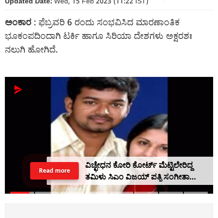
Updated Date:
Wed, 15 Feb 2023 (11:22 IST)
ಅಂಕಾರ
: ಫೆಬ್ರವರಿ 6 ರಂದು ಸಂಭವಿಸಿದ ಮಾರಣಾಂತಿಕ
ಭೂಕಂಪದಿಂದಾಗಿ ಟರ್ಕಿ ಹಾಗೂ ಸಿರಿಯಾ ದೇಶಗಳು ಅಕ್ಷರಶಃ
ನಲುಗಿ ಹೋಗಿದೆ.
ರೈಲು ಅಪಘಾತ ಸಂಖ್ಯೆಯಲ್ಲಿ ಭಾರೀ ಇಳಿಕೆ,
Read more
ಇದಕ್ಕೆ ಕೇಂದ್ರ ಕೈಗೊಂಡ ಸುಧಾರಣಾ ಕ್ರಮವೇ
ಕಾರಣ