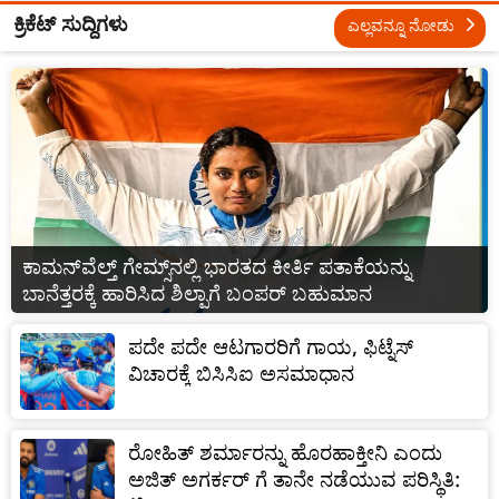
ಕ್ರಿಕೆಟ್ ಸುದ್ದಿಗಳು
ಎಲ್ಲವನ್ನೂ ನೋಡು
ಕಾಮನ್‌ವೆಲ್ತ್ ಗೇಮ್ಸ್‌ನಲ್ಲಿ ಭಾರತದ ಕೀರ್ತಿ ಪತಾಕೆಯನ್ನು
ಬಾನೆತ್ತರಕ್ಕೆ ಹಾರಿಸಿದ ಶಿಲ್ಪಾಗೆ ಬಂಪರ್ ಬಹುಮಾನ
ಪದೇ ಪದೇ ಆಟಗಾರರಿಗೆ ಗಾಯ, ಫಿಟ್ನೆಸ್
ವಿಚಾರಕ್ಕೆ ಬಿಸಿಸಿಐ ಅಸಮಾಧಾನ
ರೋಹಿತ್ ಶರ್ಮಾರನ್ನು ಹೊರಹಾಕ್ತೀನಿ ಎಂದು
ಅಜಿತ್ ಅಗರ್ಕರ್ ಗೆ ತಾನೇ ನಡೆಯುವ ಪರಿಸ್ಥಿತಿ: