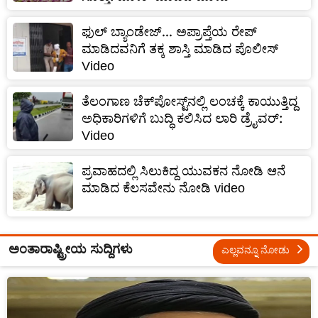
ಫುಲ್ ಬ್ಯಾಂಡೇಜ್... ಅಪ್ರಾಪ್ತೆಯ ರೇಪ್
ಮಾಡಿದವನಿಗೆ ತಕ್ಕ ಶಾಸ್ತಿ ಮಾಡಿದ ಪೊಲೀಸ್
Video
ತೆಲಂಗಾಣ ಚೆಕ್‌ಪೋಸ್ಟ್‌ನಲ್ಲಿ ಲಂಚಕ್ಕೆ ಕಾಯುತ್ತಿದ್ದ
ಅಧಿಕಾರಿಗಳಿಗೆ ಬುದ್ಧಿ ಕಲಿಸಿದ ಲಾರಿ ಡ್ರೈವರ್:
Video
ಪ್ರವಾಹದಲ್ಲಿ ಸಿಲುಕಿದ್ದ ಯುವಕನ ನೋಡಿ ಆನೆ
ಮಾಡಿದ ಕೆಲಸವೇನು ನೋಡಿ video
ಅಂತಾರಾಷ್ಟ್ರೀಯ ಸುದ್ದಿಗಳು
ಎಲ್ಲವನ್ನೂ ನೋಡು