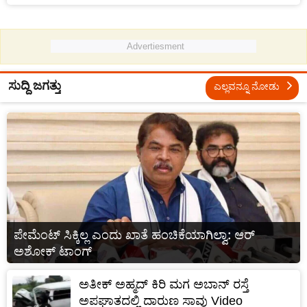
Advertiesment
ಸುದ್ದಿ ಜಗತ್ತು
ಎಲ್ಲವನ್ನೂ ನೋಡು
ಪೇಮೆಂಟ್ ಸಿಕ್ಕಿಲ್ಲ ಎಂದು ಖಾತೆ ಹಂಚಿಕೆಯಾಗಿಲ್ವಾ: ಆರ್
ಅಶೋಕ್ ಟಾಂಗ್
ಅತೀಕ್ ಅಹ್ಮದ್ ಕಿರಿ ಮಗ ಅಬಾನ್ ರಸ್ತೆ
ಅಪಘಾತದಲ್ಲಿ ದಾರುಣ ಸಾವು Video