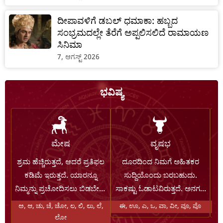
ದೀಪಾವಳಿಗೆ ಡಬಲ್‌ ಧಮಾಕಾ: ಹಬ್ಬದ
ಸಂಭ್ರಮದಲ್ಲೇ ತೆರೆಗೆ ಅಪ್ಪಲಿಸಲಿದೆ ರಾಮಾಯಣ
ಸಿನಿಮಾ
7, ಆಗಸ್ಟ್ 2026
ಭವಿಷ್ಯ
ಮೇಷ
ವೃಷಭ
ಶ್ರಮ ಹೆಚ್ಚಿರುತ್ತದೆ, ಆದರೆ ಪ್ರತಿಫಲ
ದೂರದಿಂದ ನಿಮಗೆ ಅಹಿತಕರ
ಕಡಿಮೆ ಇರುತ್ತದೆ. ಯಾರನ್ನೂ
ಸುದ್ದಿಯೊಂದು ಬರಬಹುದು.
ಬೆ
ನಿಮ್ಮನ್ನು ಪ್ರಚೋದಿಸಲು ಬಿಡಬೇಡಿ.
ಸಾಕಷ್ಟು ಓಡಾಟವಿರುತ್ತದೆ. ಅನಗತ್ಯ
ಶತ್ರುಗಳು ಸೋಲಿಸಲ್ಪಡುತ್ತಾರೆ.
ಒತ್ತಡ ಮತ್ತು ಯಾರೊಂದಿಗಾದರೂ
ಅ, ಆ, ಚು, ಚೆ, ಚೋ, ಲ, ಲಿ, ಲು, ಲೆ,
ಈ, ಊ, ಎ, ಒ, ವಾ, ವೀ, ವೂ, ವೊ
ವ್ಯಾಪಾರ-ವಹಿವಾಟು
ಸಂಭವನೀಯ ಜಗಳವನ್ನು ನೀವು
ಪ
ಲೋ