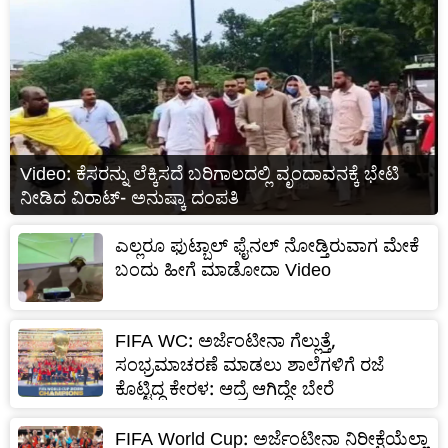
Video: ಕೆಸರನ್ನು ಲೆಕ್ಕಿಸದೆ ಬರಿಗಾಲದಲ್ಲಿ ವೃಂದಾವನಕ್ಕೆ ಭೇಟಿ
ನೀಡಿದ ವಿರಾಟ್‌- ಅನುಷ್ಕಾ ದಂಪತಿ
ಎಲ್ಲರೂ ಫುಟ್ಬಾಲ್ ಫೈನಲ್ ನೋಡ್ತಿರುವಾಗ ಮೇಕೆ
ಬಂದು ಹೀಗೆ ಮಾಡೋದಾ Video
FIFA WC: ಅರ್ಜೆಂಟೀನಾ ಗೆಲ್ಲುತ್ತೆ,
ಸಂಭ್ರಮಾಚರಣೆ ಮಾಡಲು ಶಾಲೆಗಳಿಗೆ ರಜೆ
ಕೊಟ್ಟಿದ್ದ ಕೇರಳ: ಆದ್ರೆ ಆಗಿದ್ದೇ ಬೇರೆ
FIFA World Cup: ಅರ್ಜೆಂಟೀನಾ ನಿರೀಕ್ಷೆಯೆಲ್ಲಾ