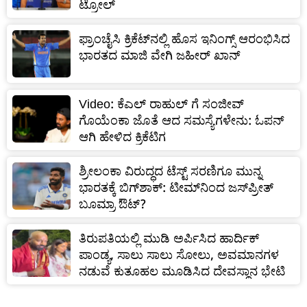
ಟ್ರೋಲ್
ಫ್ರಾಂಚೈಸಿ ಕ್ರಿಕೆಟ್‌ನಲ್ಲಿ ಹೊಸ ಇನಿಂಗ್ಸ್‌ ಆರಂಭಿಸಿದ
ಭಾರತದ ಮಾಜಿ ವೇಗಿ ಜಹೀರ್ ಖಾನ್
Video: ಕೆಎಲ್ ರಾಹುಲ್ ಗೆ ಸಂಜೀವ್
ಗೊಯೆಂಕಾ ಜೊತೆ ಆದ ಸಮಸ್ಯೆಗಳೇನು: ಓಪನ್
ಆಗಿ ಹೇಳಿದ ಕ್ರಿಕೆಟಿಗ
ಶ್ರೀಲಂಕಾ ವಿರುದ್ಧದ ಟೆಸ್ಟ್ ಸರಣಿಗೂ ಮುನ್ನ
ಭಾರತಕ್ಕೆ ಬಿಗ್‌ಶಾಕ್‌: ಟೀಮ್‌ನಿಂದ ಜಸ್‌ಪ್ರೀತ್‌
ಬೂಮ್ರಾ ಔಟ್‌?
ತಿರುಪತಿಯಲ್ಲಿ ಮುಡಿ ಅರ್ಪಿಸಿದ ಹಾರ್ದಿಕ್
ಪಾಂಡ್ಯ, ಸಾಲು ಸಾಲು ಸೋಲು, ಅವಮಾನಗಳ
ನಡುವೆ ಕುತೂಹಲ ಮೂಡಿಸಿದ ದೇವಸ್ಥಾನ ಭೇಟಿ