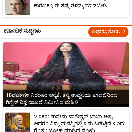
ಕಾರಣಕ್ಕೂ ಈ ತಪ್ಪುಗಳನ್ನು ಮಾಡಬೇಡಿ
ಕರ್ನಾಟಕ ಸುದ್ದಿಗಳು
ಎಲ್ಲವನ್ನೂ ನೋಡು
10ವರ್ಷಗಳ ನಿರಂತರ ಆರೈಕೆ, ತನ್ನ ಉದ್ದನೆಯ ಕೂದಲಿನಿಂದ
ಗಿನ್ನೆಸ್ ವಿಶ್ವ ದಾಖಲೆ ನಿರ್ಮಿಸಿದ ಮಹಿಳೆ
Video: ನಾನೇನು ಬಾಗೇಶ್ವರ್ ಬಾಬಾ ಅಲ್ಲ,
ಆದರೂ ನಿಮ್ಮ ಮನಸ್ಸಿನಲ್ಲಿ ಏನು ಓಡುತ್ತಿದೆ ಎಂದು
ಗೊತ್ತು: ಜೋಕ್ ಮಾಡಿದ ಮೋದಿ