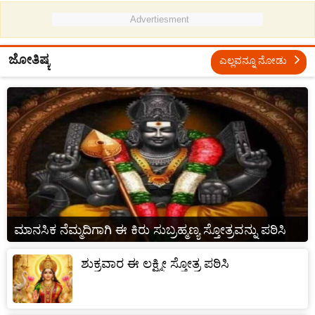
Advertiesment
ಜೋತಿಷ್ಯ
ಎಲ್ಲವನ್ನೂ ನೋಡು
ಮಾನಸಿಕ ನೆಮ್ಮದಿಗಾಗಿ ಈ ಕಿರು ಸುಬ್ರಹ್ಮಣ್ಯ ಸ್ತೋತ್ರವನ್ನು ಪಠಿಸಿ
ಶುಕ್ರವಾರ ಈ ಲಕ್ಷ್ಮೀ ಸ್ತೋತ್ರ ಪಠಿಸಿ