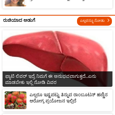
ರುಚಿಯಾದ ಅಡುಗೆ
ಎಲ್ಲವನ್ನೂ ನೋಡು
ಫ್ಯಾಟಿ ಲಿವರ್ ಇದ್ರೆ ನಿಮಗೆ ಈ ಅನುಭವವಾಗುತ್ತದೆ..ಏನು
ಮಾಡಬೇಕು ಇಲ್ಲಿ ನೋಡಿ ವಿವರ
ಎಲ್ಲರೂ ಇಷ್ಟಪಟ್ಟು ತಿನ್ನುವ ರಾಂಬೂಟನ್ ಹಣ್ಣಿನ
ಆರೋಗ್ಯ ಪ್ರಯೋಜನ ಇಲ್ಲಿದೆ