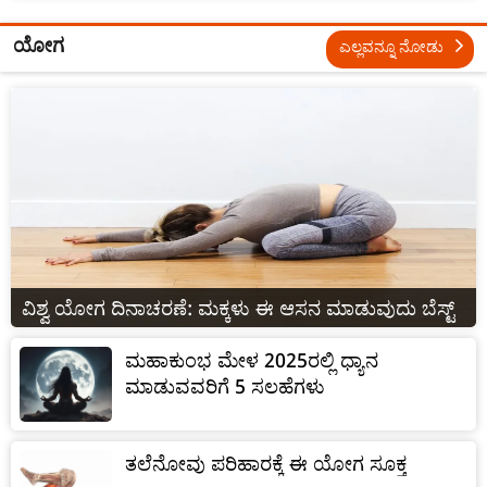
ಯೋಗ
ಎಲ್ಲವನ್ನೂ ನೋಡು
ವಿಶ್ವ ಯೋಗ ದಿನಾಚರಣೆ: ಮಕ್ಕಳು ಈ ಆಸನ ಮಾಡುವುದು ಬೆಸ್ಟ್
ಮಹಾಕುಂಭ ಮೇಳ 2025ರಲ್ಲಿ ಧ್ಯಾನ
ಮಾಡುವವರಿಗೆ 5 ಸಲಹೆಗಳು
ತಲೆನೋವು ಪರಿಹಾರಕ್ಕೆ ಈ ಯೋಗ ಸೂಕ್ತ