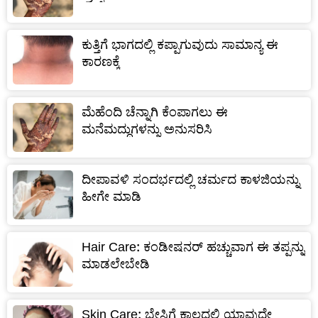
ಕುತ್ತಿಗೆ ಭಾಗದಲ್ಲಿ ಕಪ್ಪಾಗುವುದು ಸಾಮಾನ್ಯ ಈ
ಕಾರಣಕ್ಕೆ
ಮೆಹೆಂದಿ ಚೆನ್ನಾಗಿ ಕೆಂಪಾಗಲು ಈ
ಮನೆಮದ್ದುಗಳನ್ನು ಅನುಸರಿಸಿ
ದೀಪಾವಳಿ ಸಂದರ್ಭದಲ್ಲಿ ಚರ್ಮದ ಕಾಳಜಿಯನ್ನು
ಹೀಗೇ ಮಾಡಿ
Hair Care: ಕಂಡೀಷನರ್ ಹಚ್ಚುವಾಗ ಈ ತಪ್ಪನ್ನು
ಮಾಡಲೇಬೇಡಿ
Skin Care: ಬೇಸಿಗೆ ಕಾಲದಲ್ಲಿ ಯಾವುದೇ