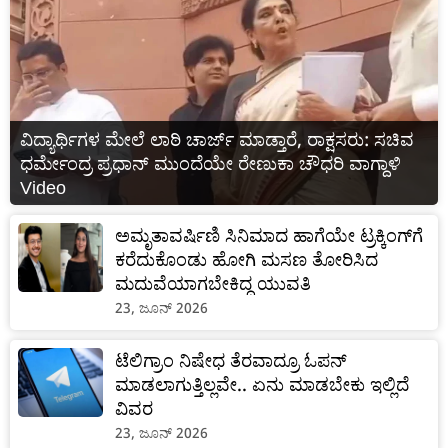
ವಿದ್ಯಾರ್ಥಿಗಳ ಮೇಲೆ ಲಾಠಿ ಚಾರ್ಜ್ ಮಾಡ್ತಾರೆ, ರಾಕ್ಷಸರು: ಸಚಿವ
ಧರ್ಮೇಂದ್ರ ಪ್ರಧಾನ್ ಮುಂದೆಯೇ ರೇಣುಕಾ ಚೌಧರಿ ವಾಗ್ದಾಳಿ
Video
ಅಮೃತಾವರ್ಷಿಣಿ ಸಿನಿಮಾದ ಹಾಗೆಯೇ ಟ್ರಕ್ಕಿಂಗ್‌ಗೆ
ಕರೆದುಕೊಂಡು ಹೋಗಿ ಮಸಣ ತೋರಿಸಿದ
ಮದುವೆಯಾಗಬೇಕಿದ್ದ ಯುವತಿ
23, ಜೂನ್ 2026
ಟೆಲಿಗ್ರಾಂ ನಿಷೇಧ ತೆರವಾದ್ರೂ ಓಪನ್
ಮಾಡಲಾಗುತ್ತಿಲ್ಲವೇ.. ಏನು ಮಾಡಬೇಕು ಇಲ್ಲಿದೆ
ವಿವರ
23, ಜೂನ್ 2026