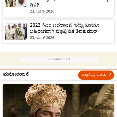
ಡಿಕೆಶಿ
23, ಜೂನ್ 2026
2023 ಸಿಎಂ ಬದಲಾವಣೆ ಗುಟ್ಟು ಕೊನೆಗೂ
ಬಹಿರಂಗವಾಗಿ ಬಿಚ್ಚಿಟ್ಟ ಡಿಕೆ ಶಿವಕುಮಾರ್
23, ಜೂನ್ 2026
Advertiesment
ಮನೋರಂಜನೆ
ಎಲ್ಲವನ್ನೂ ನೋಡು