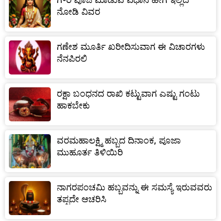
ನೋಡಿ ವಿವರ
ಗಣೇಶ ಮೂರ್ತಿ ಖರೀದಿಸುವಾಗ ಈ ವಿಚಾರಗಳು
ನೆನಪಿರಲಿ
ರಕ್ಷಾ ಬಂಧನದ ರಾಖಿ ಕಟ್ಟುವಾಗ ಎಷ್ಟು ಗಂಟು
ಹಾಕಬೇಕು
ವರಮಹಾಲಕ್ಷ್ಮಿ ಹಬ್ಬದ ದಿನಾಂಕ, ಪೂಜಾ
ಮುಹೂರ್ತ ತಿಳಿಯಿರಿ
ನಾಗರಪಂಚಮಿ ಹಬ್ಬವನ್ನು ಈ ಸಮಸ್ಯೆ ಇರುವವರು
ತಪ್ಪದೇ ಆಚರಿಸಿ