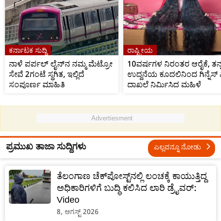
ಕರ್ನಾಟಕ ಸುದ್ದಿ
ರಾಷ್ಟ್ರೀಯ
ನಾಳೆ ಪರ್ಪಲ್‌ ಲೈನ್‌ನ ನಮ್ಮ ಮೆಟ್ರೋ
10ವರ್ಷಗಳ ನಿರಂತರ ಆರೈಕೆ, ತನ್ನ
ಸೇವೆ 2ಗಂಟೆ ಸ್ಥಗಿತ, ಇಲ್ಲಿದೆ
ಉದ್ದನೆಯ ಕೂದಲಿನಿಂದ ಗಿನ್ನೆಸ್ ವಿ
ಸಂಪೂರ್ಣ ಮಾಹಿತಿ
ದಾಖಲೆ ನಿರ್ಮಿಸಿದ ಮಹಿಳೆ
Advertiesment
ಪ್ರಮುಖ ತಾಜಾ ಸುದ್ದಿಗಳು
ಎಲ್ಲವನ್ನೂ ನೋಡು
ತೆಲಂಗಾಣ ಚೆಕ್‌ಪೋಸ್ಟ್‌ನಲ್ಲಿ ಲಂಚಕ್ಕೆ ಕಾಯುತ್ತಿದ್ದ
ಅಧಿಕಾರಿಗಳಿಗೆ ಬುದ್ಧಿ ಕಲಿಸಿದ ಲಾರಿ ಡ್ರೈವರ್:
Video
8, ಆಗಸ್ಟ್ 2026