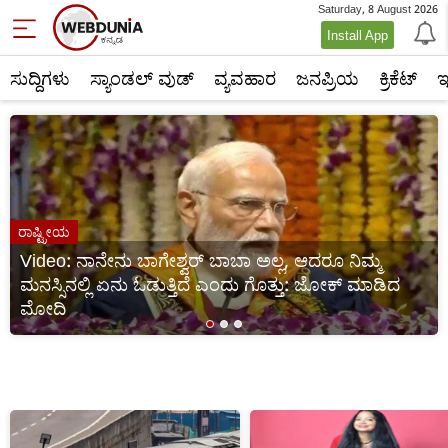
Saturday, 8 August 2026
Hindi
Install App
News
ಸುದ್ದಿಗಳು
ಸ್ಯಾಂಡಲ್ ವುಡ್
ವ್ಯವಹಾರ
ಜನಪ್ರಿಯ
ಕ್ರಿಕೆಟ್‌
ಇ
ರಾಷ್ಟ್ರೀಯ
Video: ನಾನೇನು ಬಾಗೇಶ್ವರ್ ಬಾಬಾ ಅಲ್ಲ, ಆದರೂ ನಿಮ್ಮ
ಮನಸ್ಸಿನಲ್ಲಿ ಏನು ಓಡುತ್ತಿದೆ ಎಂದು ಗೊತ್ತು: ಜೋಕ್ ಮಾಡಿದ
ಮೋದಿ
1
2
3