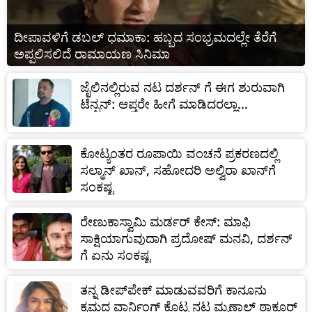
ದೀಪಾವಳಿಗೆ ಡಬಲ್‌ ಧಮಾಕಾ: ಹಬ್ಬದ ಸಂಭ್ರಮದಲ್ಲೇ ತೆರೆಗೆ
ಅಪ್ಪಲಿಸಲಿದೆ ರಾಮಾಯಣ ಸಿನಿಮಾ
ಜೈಲಿನಲ್ಲಿರುವ ನಟ ದರ್ಶನ್ ಗೆ ಈಗ ಶುರುವಾಗಿ
ಟೆನ್ಷನ್: ಆಪ್ತರೇ ಹೀಗೆ ಮಾಡಿದರಲ್ಲಾ...
ಕೋಟ್ಯಂತರ ರೂಪಾಯಿ ವಂಚನೆ ಪ್ರಕರಣದಲ್ಲಿ
ಸಲ್ಮಾನ್‌ ಖಾನ್‌, ಸಹೋದರಿ ಅಲ್ವಿರಾ ಖಾನ್‌ಗೆ
ಸಂಕಷ್ಟ
ರೇಣುಕಾಸ್ವಾಮಿ ಮರ್ಡರ್ ಕೇಸ್: ಮಾಫಿ
ಸಾಕ್ಷಿಯಾಗುವುದಾಗಿ ಪ್ರದೋಷ್ ಮನವಿ, ದರ್ಶನ್
ಗೆ ಏನು ಸಂಕಷ್ಟ
ತನ್ನ ಡೀಪ್‌ಪೇಕ್‌ ಮಾಡುವವರಿಗೆ ಕಾನೂನು
ಕ್ರಮದ ವಾರ್ನಿಂಗ್ ಕೊಟ್ಟ ನಟ ಮೃಣಾಲ್ ಠಾಕೂರ್