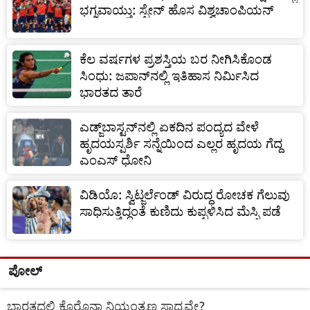
ಭಗ್ನವಾಯ್ತು: ಸ್ಪೇನ್ ಹೊಸ ವಿಶ್ವಚಾಂಪಿಯನ್
ಕೆಲ ವರ್ಷಗಳ ಪ್ರಶಸ್ತಿಯ ಬರ ನೀಗಿಸಿಕೊಂಡ
ಸಿಂಧು: ಜಪಾನ್‌ನಲ್ಲಿ ಇತಿಹಾಸ ನಿರ್ಮಿಸಿದ
ಭಾರತದ ತಾರೆ
ಎಡ್ಜ್‌ಬಾಸ್ಟನ್‌ನಲ್ಲಿ ಏಕದಿನ ಪಂದ್ಯದ ವೇಳೆ
ಹೃದಯಸ್ಪರ್ಶಿ ಸನ್ನೆಯಿಂದ ಎಲ್ಲರ ಹೃದಯ ಗೆದ್ದ
ಎಂಎಸ್ ಧೋನಿ
ವಿಡಿಯೊ: ಸ್ವಿಟ್ಜರ್ಲೆಂಡ್ ವಿರುದ್ಧ ರೋಚಕ ಗೆಲುವು
ಸಾಧಿಸುತ್ತಿದ್ದಂತೆ ಕುಣಿದು ಕುಪ್ಪಳಿಸಿದ ಮೆಸ್ಸಿ ಪಡೆ
ಪೋಲ್
ಭಾರತದಲ್ಲಿ ಕೊರೊನಾ ನಿಯಂತ್ರಣ ಸಾಧ್ಯವೇ?