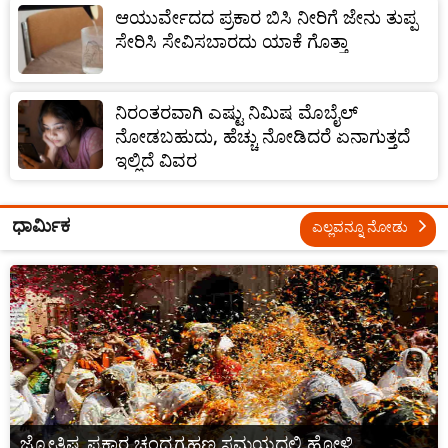
ಆಯುರ್ವೇದದ ಪ್ರಕಾರ ಬಿಸಿ ನೀರಿಗೆ ಜೇನು ತುಪ್ಪ
ಸೇರಿಸಿ ಸೇವಿಸಬಾರದು ಯಾಕೆ ಗೊತ್ತಾ
ನಿರಂತರವಾಗಿ ಎಷ್ಟು ನಿಮಿಷ ಮೊಬೈಲ್
ನೋಡಬಹುದು, ಹೆಚ್ಚು ನೋಡಿದರೆ ಏನಾಗುತ್ತದೆ
ಇಲ್ಲಿದೆ ವಿವರ
ಧಾರ್ಮಿಕ
ಎಲ್ಲವನ್ನೂ ನೋಡು
ಜ್ಯೋತಿಷ್ಯ ಪ್ರಕಾರ ಚಂದ್ರಗ್ರಹಣ ಸಮಯದಲ್ಲಿ ಹೋಳಿ