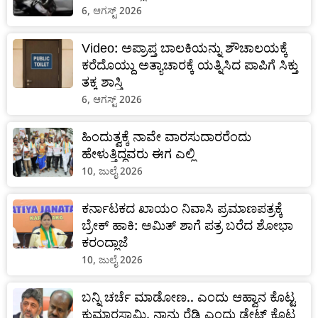
6, ಆಗಸ್ಟ್ 2026
Video: ಅಪ್ರಾಪ್ತ ಬಾಲಕಿಯನ್ನು ಶೌಚಾಲಯಕ್ಕೆ
ಕರೆದೊಯ್ದು ಅತ್ಯಾಚಾರಕ್ಕೆ ಯತ್ನಿಸಿದ ಪಾಪಿಗೆ ಸಿಕ್ತು
ತಕ್ಕ ಶಾಸ್ತಿ
6, ಆಗಸ್ಟ್ 2026
ಹಿಂದುತ್ವಕ್ಕೆ ನಾವೇ ವಾರಸುದಾರರೆಂದು
ಹೇಳುತ್ತಿದ್ದವರು ಈಗ ಎಲ್ಲಿ
10, ಜುಲೈ 2026
ಕರ್ನಾಟಕದ ಖಾಯಂ ನಿವಾಸಿ ಪ್ರಮಾಣಪತ್ರಕ್ಕೆ
ಬ್ರೇಕ್ ಹಾಕಿ: ಅಮಿತ್ ಶಾಗೆ ಪತ್ರ ಬರೆದ ಶೋಭಾ
ಕರಂದ್ಲಾಜೆ
10, ಜುಲೈ 2026
ಬನ್ನಿ ಚರ್ಚೆ ಮಾಡೋಣ.. ಎಂದು ಆಹ್ವಾನ ಕೊಟ್ಟ
ಕುಮಾರಸ್ವಾಮಿ, ನಾನು ರೆಡಿ ಎಂದು ಡೇಟ್ ಕೊಟ್ಟ