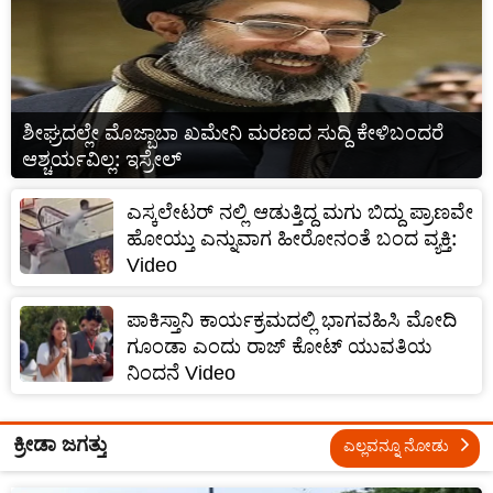
ಶೀಘ್ರದಲ್ಲೇ ಮೊಜ್ಬಾಬಾ ಖಮೇನಿ ಮರಣದ ಸುದ್ದಿ ಕೇಳಿಬಂದರೆ
ಆಶ್ಚರ್ಯವಿಲ್ಲ: ಇಸ್ರೇಲ್‌
ಎಸ್ಕಲೇಟರ್ ನಲ್ಲಿ ಆಡುತ್ತಿದ್ದ ಮಗು ಬಿದ್ದು ಪ್ರಾಣವೇ
ಹೋಯ್ತು ಎನ್ನುವಾಗ ಹೀರೋನಂತೆ ಬಂದ ವ್ಯಕ್ತಿ:
Video
ಪಾಕಿಸ್ತಾನಿ ಕಾರ್ಯಕ್ರಮದಲ್ಲಿ ಭಾಗವಹಿಸಿ ಮೋದಿ
ಗೂಂಡಾ ಎಂದು ರಾಜ್ ಕೋಟ್ ಯುವತಿಯ
ನಿಂದನೆ Video
ಕ್ರೀಡಾ ಜಗತ್ತು
ಎಲ್ಲವನ್ನೂ ನೋಡು