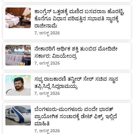
ಕಾಂಗ್ರೆಸ್‌ ಒತ್ತಡಕ್ಕೆ ಮಣಿದ ಬಸವರಾಜ ಹೊರಟ್ಟಿ,
ಕೊನೆಗೂ ವಿಧಾನ ಪರಿಷತ್ತಿನ ಸಭಾಪತಿ ಸ್ಥಾನಕ್ಕೆ
ರಾಜೀನಾಮೆ
7, ಆಗಸ್ಟ್ 2026
ನೇಕಾರರಿಗೆ ಆರ್ಥಿಕ ಶಕ್ತಿ ತುಂಬಿದ ಮೋದಿಜೀ
ಸರ್ಕಾರ: ವಿಜಯೇಂದ್ರ
7, ಆಗಸ್ಟ್ 2026
ಸಭ್ಯ ರಾಜಕಾರಣಿ ತನ್ವೀರ್ ಸೇಠ್ ಸಚಿವ ಸ್ಥಾನ
ತಪ್ಪಿಸಿದ್ದೆ ಸಿದ್ದರಾಮಯ್ಯ
7, ಆಗಸ್ಟ್ 2026
ಬೆಂಗಳೂರು-ಮಂಗಳೂರು ವಂದೇ ಭಾರತ್
ಪ್ರಾಯೋಗಿಕ ಸಂಚಾರಕ್ಕೆ ಡೇಟ್‌ ಫಿಕ್ಸ್, ಇಲ್ಲಿದೆ
ಮಾಹಿತಿ
7, ಆಗಸ್ಟ್ 2026