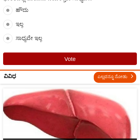
ಹೌದು
ಇಲ್ಲ
ಸಾಧ್ಯವೇ ಇಲ್ಲ
Vote
ವಿವಿಧ
ಎಲ್ಲವನ್ನೂ ನೋಡು