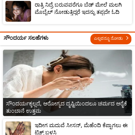
ರಾತ್ರಿ ನಿದ್ರೆ ಬರುವವರೆಗೂ ಬೆಡ್ ಮೇಲೆ ಮಲಗಿ
ಮೊಬೈಲ್ ನೋಡುತ್ತಿದ್ದರೆ ಇದನ್ನು ತಪ್ಪದೇ ಓದಿ
ಸೌಂದರ್ಯ ಸಲಹೆಗಳು
ಎಲ್ಲವನ್ನೂ ನೋಡು
ಸೌಂದರ್ಯಕ್ಕಲ್ಲದೆ, ಆರೋಗ್ಯದ ದೃಷ್ಟಿಯಿಂದಲೂ ಚರ್ಮದ ಆರೈಕೆ
ತುಂಬಾನೆ ಉತ್ತಮ
ಇದೀಗ ಮದುವೆ ಸೀಸನ್‌, ಮೆಹೆಂದಿ ಕೆಪ್ಪಾಗಲು ಈ
ಟ್ರಿಕ್ಸ್ ಬಳಸಿ