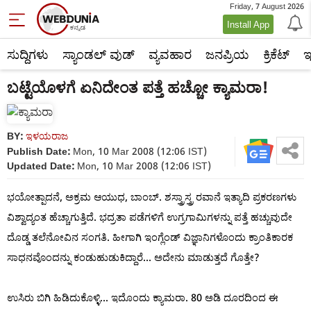
Friday, 7 August 2026
Newsworld
Install App
News
ಸುದ್ದಿಗಳು
ಸ್ಯಾಂಡಲ್ ವುಡ್
ವ್ಯವಹಾರ
ಜನಪ್ರಿಯ
ಕ್ರಿಕೆಟ್‌
ಇ
International
ಬಟ್ಟೆಯೊಳಗೆ ಏನಿದೇಂತ ಪತ್ತೆ ಹಚ್ಚೋ ಕ್ಯಾಮರಾ!
0803
BY:
ಇಳಯರಾಜ
10
Publish Date:
Mon, 10 Mar 2008 (12:06 IST)
Updated Date:
Mon, 10 Mar 2008 (12:06 IST)
1080310011_1.htm
ಭಯೋತ್ಪಾದನೆ, ಅಕ್ರಮ ಆಯುಧ, ಬಾಂಬ್. ಶಸ್ತ್ರಾಸ್ತ್ರ ರವಾನೆ ಇತ್ಯಾದಿ ಪ್ರಕರಣಗಳು
ವಿಶ್ವಾದ್ಯಂತ ಹೆಚ್ಚಾಗುತ್ತಿದೆ. ಭದ್ರತಾ ಪಡೆಗಳಿಗೆ ಉಗ್ರಗಾಮಿಗಳನ್ನು ಪತ್ತೆ ಹಚ್ಚುವುದೇ
ದೊಡ್ಡ ತಲೆನೋವಿನ ಸಂಗತಿ. ಹೀಗಾಗಿ ಇಂಗ್ಲೆಂಡ್ ವಿಜ್ಞಾನಿಗಳೊಂದು ಕ್ರಾಂತಿಕಾರಕ
ಸಾಧನವೊಂದನ್ನು ಕಂಡುಹುಡುಕಿದ್ದಾರೆ... ಅದೇನು ಮಾಡುತ್ತದೆ ಗೊತ್ತೇ?
ಉಸಿರು ಬಿಗಿ ಹಿಡಿದುಕೊಳ್ಳಿ... ಇದೊಂದು ಕ್ಯಾಮರಾ. 80 ಅಡಿ ದೂರದಿಂದ ಈ