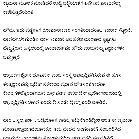
ಕ್ಯಾಮರಾ ಮೂಲಕ ನೋಡಿದರೆ ಉಟ್ಟ ಬಟ್ಟೆಯೊಳಗೆ ಏನೇನಿದೆ ಎಂಬುದೆಲ್ಲಾ
ಕಾಣಿಸುತ್ತದೆಯಂತೆ!
ಹೌದು. ಇದು ಪಡ್ಡೆಗಳಿಗೆ ರೋಮಾಂಚಕಾರಿ ಸಂಗತಿಯಾದರೂ... ಬಾಂಬ್ ಸ್ಫೋಟ,
ಹಾಡಹಗಲೇ ಗುಂಡಿನ ದಾಳಿ, ವಿಮಾನ ಅಪಹರಣ ಮುಂತಾದ ಕೃತ್ಯಗಳು
ಹೆಚ್ಚುತ್ತಿರುವ ಹಿನ್ನೆಲೆಯಲ್ಲಿ ಅನಿವಾರ್ಯವೂ ಹೌದು ಎಂಬುದನ್ನು ವಿಜ್ಞಾನಿಗಳೇ
ಒಪ್ಪುತ್ತಾರೆ.
ಆಕ್ಸ್‌ಫರ್ಡ್‌ಶೈರ್‌ನ ಥ್ರೂವಿಷನ್ ಎಂಬ ಸಂಸ್ಥೆ ಅಭಿವೃದ್ಧಿಪಡಿಸಿರುವ ಈ ಹೊಸ
ತಂತ್ರಜ್ಞಾನವನ್ನು ಬ್ರಿಟಿಷ್ ಸರಕಾರದ ಪ್ರಧಾನ ಭೌತಸಂಶೋಧನಾ
ಕೇಂದ್ರಗಳಲ್ಲೊಂದಾಗಿರುವ ರುಥ್‌ಫರ್ಡ್ ಆಪಲ್‌ಟನ್ ಪ್ರಯೋಗಾಲಯದಲ್ಲಿ
ಅಭಿವೃದ್ಧಿಪಡಿಸಲಾಗಿದೆ ಎಂದು ದಿ ಸಂಡೇ ಟೈಮ್ಸ್ ವರದಿ ಮಾಡಿದೆ.
ಹಾಂ... ಸ್ವಲ್ಪ ತಾಳಿ... ಬಟ್ಟೆಯೊಳಗೆ ಏನನ್ನು ಇಟ್ಟುಕೊಂಡಿದ್ದೀರಿ ಅಂತ ಈ ಕ್ಯಾಮರಾ
ನೋಡಬಲ್ಲುದಾಗಿದೆಯಾದರೂ, ಇದು ದೇಹದ ಅಂಗರಚನೆಗೆ ಸಂಬಂಧಿಸಿದ
ಯಾವುದೇ ವಿವರಗಳನ್ನು ತೋರಿಸುವುದಿಲ್ಲ ಅಂತ ವರದಿ ಸ್ಪಷ್ಟಪಡಿಸಿದೆ.