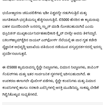
ಭಯೋತ್ಪಾದನಾ ಚಟುವಟಿಕೆಗಳು ಇಡೀ ವಿಶ್ವವನ್ನೇ ನಡುಗಿಸುತ್ತಿವೆ ಮತ್ತು
ಜಾಗತಿಕವಾಗಿ ಭದ್ರತೆಯನ್ನೂ ಹೆಚ್ಚಿಸಲಾಗುತ್ತಿದೆ. ಟಿ5000 ಹೆಸರಿನ ಈ ಕ್ಯಾಮರಾವು
ಬಹಳ ದೂರದಿಂದಲೇ ಜನರನ್ನು ಸ್ಕ್ಯಾನ್ ಮಾಡಿ ನೋಡಬಹುದಾಗಿದೆ ಎಂದು
ಥ್ರೂವಿಶನ್ ಮುಖ್ಯಕಾರ್ಯನಿರ್ವಹಣಾಧಿಕಾರಿ ಕ್ಲೈವ್ ಬೀಟ್ಲೀ ಅವರು ತಿಳಿಸಿದ್ದಾರೆ.
ಬಕಿಂಗ್‌ಹ್ಯಾಮ್‌ಶೈರಿನ ರಾಯಲ್ ಏರ್‌ಫೋರ್ಸ್ ನೆಲೆಯಲ್ಲಿ ಈ ವಾರ ಗೃಹ ಕಚೇರಿ
ವೈಜ್ಞಾನಿಕ ಅಭಿವೃದ್ಧಿ ಇಲಾಖೆಯ ವತಿಯಿಂದ ನಡೆಯುವ ವಸ್ತುಪ್ರದರ್ಶನದಲ್ಲಿ ಇದನ್ನು
ಪ್ರದರ್ಶಿಸಲಾಗುತ್ತದೆ.
ಈ ಟಿ5000 ಕ್ಯಾಮರಾವನ್ನು ರೈಲ್ವೇ ನಿಲ್ದಾಣಗಳು, ವಿಮಾನ ನಿಲ್ದಾಣಗಳು, ಶಾಪಿಂಗ್
ಸೆಂಟರ್‌ಗಳು ಮತ್ತು ಇತರ ಸಾರ್ವಜನಿಕ ಸ್ಥಳಗಳಲ್ಲಿ ಇರಿಸಬಹುದಾಗಿದೆ. ಈ
ಉಪಕರಣ ಈಗಾಗಲೇ ಪೊಲೀಸ್ ಪಡೆಗಳು, ರೈಲ್ವೇ ಕಂಪನಿಗಳು ಮತ್ತು ವಿಮಾನ
ಕಂಪನಿಗಳಲ್ಲಿ ಹಾಗೂ ಸರಕಾರಿ ಏಜೆನ್ಸಿಗಳಲ್ಲಿ ಆಸಕ್ತಿ ಮೂಡಿಸಿದ್ದು, ಸಾಕಷ್ಟು ಬೇಡಿಕೆ
ಗಿಟ್ಟಿಸಿಕೊಳ್ಳುವ ಸಾಧ್ಯತೆಗಳಿವೆ.