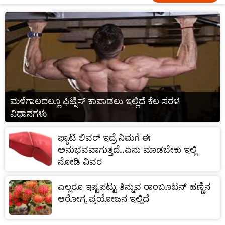
ಮಳೆಗಾಲದಲ್ಲೂ ಫಿಟ್ನೆಸ್ ಕಾಪಾಡಲು ಇಲ್ಲಿದೆ ಕೆಲ ಸರಳ
ವಿಧಾನಗಳು
ಫ್ಯಾಟಿ ಲಿವರ್ ಇದ್ರೆ ನಿಮಗೆ ಈ
ಅನುಭವವಾಗುತ್ತದೆ..ಏನು ಮಾಡಬೇಕು ಇಲ್ಲಿ
ನೋಡಿ ವಿವರ
ಎಲ್ಲರೂ ಇಷ್ಟಪಟ್ಟು ತಿನ್ನುವ ರಾಂಬೂಟನ್ ಹಣ್ಣಿನ
ಆರೋಗ್ಯ ಪ್ರಯೋಜನ ಇಲ್ಲಿದೆ