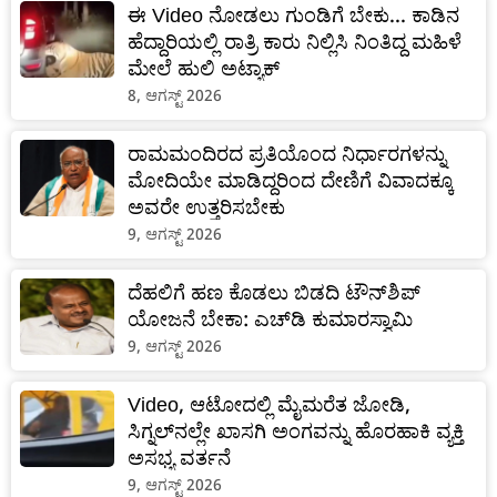
ಈ Video ನೋಡಲು ಗುಂಡಿಗೆ ಬೇಕು... ಕಾಡಿನ
ಹೆದ್ದಾರಿಯಲ್ಲಿ ರಾತ್ರಿ ಕಾರು ನಿಲ್ಲಿಸಿ ನಿಂತಿದ್ದ ಮಹಿಳೆ
ಮೇಲೆ ಹುಲಿ ಅಟ್ಯಾಕ್
8, ಆಗಸ್ಟ್ 2026
ರಾಮಮಂದಿರದ ಪ್ರತಿಯೊಂದ ನಿರ್ಧಾರಗಳನ್ನು
ಮೋದಿಯೇ ಮಾಡಿದ್ದರಿಂದ ದೇಣಿಗೆ ವಿವಾದಕ್ಕೂ
ಅವರೇ ಉತ್ತರಿಸಬೇಕು
9, ಆಗಸ್ಟ್ 2026
ದೆಹಲಿಗೆ ಹಣ ಕೊಡಲು ಬಿಡದಿ ಟೌನ್‌ಶಿಪ್
ಯೋಜನೆ ಬೇಕಾ: ಎಚ್‌ಡಿ ಕುಮಾರಸ್ವಾಮಿ
9, ಆಗಸ್ಟ್ 2026
Video, ಆಟೋದಲ್ಲಿ ಮೈಮರೆತ ಜೋಡಿ,
ಸಿಗ್ನಲ್‌ನಲ್ಲೇ ಖಾಸಗಿ ಅಂಗವನ್ನು ಹೊರಹಾಕಿ ವ್ಯಕ್ತಿ
ಅಸಭ್ಯ ವರ್ತನೆ
9, ಆಗಸ್ಟ್ 2026