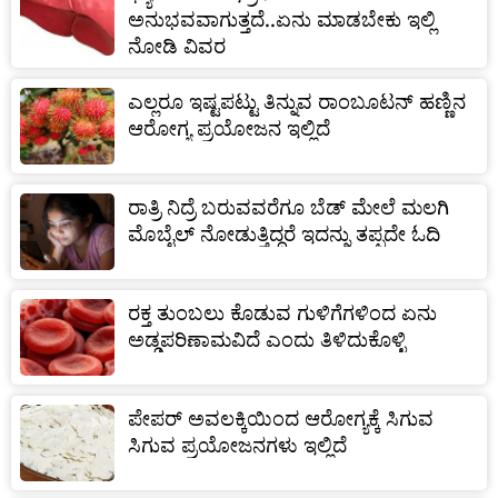
ಅನುಭವವಾಗುತ್ತದೆ..ಏನು ಮಾಡಬೇಕು ಇಲ್ಲಿ
ನೋಡಿ ವಿವರ
ಎಲ್ಲರೂ ಇಷ್ಟಪಟ್ಟು ತಿನ್ನುವ ರಾಂಬೂಟನ್ ಹಣ್ಣಿನ
ಆರೋಗ್ಯ ಪ್ರಯೋಜನ ಇಲ್ಲಿದೆ
ರಾತ್ರಿ ನಿದ್ರೆ ಬರುವವರೆಗೂ ಬೆಡ್ ಮೇಲೆ ಮಲಗಿ
ಮೊಬೈಲ್ ನೋಡುತ್ತಿದ್ದರೆ ಇದನ್ನು ತಪ್ಪದೇ ಓದಿ
ರಕ್ತ ತುಂಬಲು ಕೊಡುವ ಗುಳಿಗೆಗಳಿಂದ ಏನು
ಅಡ್ಡಪರಿಣಾಮವಿದೆ ಎಂದು ತಿಳಿದುಕೊಳ್ಳಿ
ಪೇಪರ್ ಅವಲಕ್ಕಿಯಿಂದ ಆರೋಗ್ಯಕ್ಕೆ ಸಿಗುವ
ಸಿಗುವ ಪ್ರಯೋಜನಗಳು ಇಲ್ಲಿದೆ