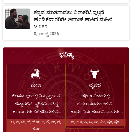
ಕನ್ನಡ ಮಾತನಾಡಲು ನಿರಾಕರಿಸಿದ್ದಲ್ಲದೆ
ಹೂಡಿಕೆದಾರರಿಗೇ ಆವಾಜ್ ಹಾಕಿದ ಮಹಿಳೆ
Video
8, ಆಗಸ್ಟ್ 2026
ಭವಿಷ್ಯ
ಮೇಷ
ವೃಷಭ
ಕೆಲಸದ ಸ್ಥಳದಲ್ಲಿ ನಿಮ್ಮ ಪ್ರಭಾವ
ಆರ್ಥಿಕ ನೀತಿಯಲ್ಲಿ
ಹೆಚ್ಚಾಗಲಿದೆ. ಸ್ಥಗಿತಗೊಂಡಿದ್ದ
ಬದಲಾವಣೆಗಳಾಗಲಿವೆ.
ಕಾರ್ಯಗಳು ಬಗೆಹರಿಯಲಿವೆ.
ಕಾರ್ಯನಿರ್ವಹಣಾ ವಿಧಾನಗಳು
ಹೂಡಿಕೆಗಳು ತೃಪ್ತಿದಾಯಕ
ಸುಧಾರಿಸಲಿವೆ. ತಕ್ಷಣದ ಲಾಭಗಳು
ಅ, ಆ, ಚು, ಚೆ, ಚೋ, ಲ, ಲಿ, ಲು, ಲೆ,
ಈ, ಊ, ಎ, ಒ, ವಾ, ವೀ, ವೂ, ವೊ
ಆದಾಯವನ್ನು ನೀಡಲಿವೆ. ಸಮಾಜ
ದೊರೆಯುವ ಸಾಧ್ಯತೆ ಕಡಿಮೆ.
ಲೋ