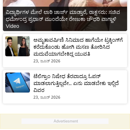
ವಿದ್ಯಾರ್ಥಿಗಳ ಮೇಲೆ ಲಾಠಿ ಚಾರ್ಜ್ ಮಾಡ್ತಾರೆ, ರಾಕ್ಷಸರು: ಸಚಿವ
ಧರ್ಮೇಂದ್ರ ಪ್ರಧಾನ್ ಮುಂದೆಯೇ ರೇಣುಕಾ ಚೌಧರಿ ವಾಗ್ದಾಳಿ
Video
ಅಮೃತಾವರ್ಷಿಣಿ ಸಿನಿಮಾದ ಹಾಗೆಯೇ ಟ್ರಕ್ಕಿಂಗ್‌ಗೆ
ಕರೆದುಕೊಂಡು ಹೋಗಿ ಮಸಣ ತೋರಿಸಿದ
ಮದುವೆಯಾಗಬೇಕಿದ್ದ ಯುವತಿ
23, ಜೂನ್ 2026
ಟೆಲಿಗ್ರಾಂ ನಿಷೇಧ ತೆರವಾದ್ರೂ ಓಪನ್
ಮಾಡಲಾಗುತ್ತಿಲ್ಲವೇ.. ಏನು ಮಾಡಬೇಕು ಇಲ್ಲಿದೆ
ವಿವರ
23, ಜೂನ್ 2026
Advertiesment