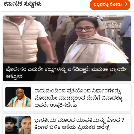
ಕರ್ನಾಟಕ ಸುದ್ದಿಗಳು
ಎಲ್ಲವನ್ನೂ ನೋಡು
ಪೊಲೀಸರ ಎದುರೇ ಕಲ್ಲುಗಳನ್ನು ಎಸೆದಿದ್ದಾರೆ: ಮಮತಾ ಬ್ಯಾನರ್ಜಿ
ಆಕ್ರೋಶ
ರಾಮಮಂದಿರದ ಪ್ರತಿಯೊಂದ ನಿರ್ಧಾರಗಳನ್ನು
ಮೋದಿಯೇ ಮಾಡಿದ್ದರಿಂದ ದೇಣಿಗೆ ವಿವಾದಕ್ಕೂ
ಅವರೇ ಉತ್ತರಿಸಬೇಕು
ಭಾರತೀಯ ಮೂಲದ ಯುವತಿಯನ್ನು ಕೊಂದ 7
ತಿಂಗಳ ಬಳಿಕ ಆಕೆಯ ಪ್ರಿಯಕರ ಅರೆಸ್ಟ್‌