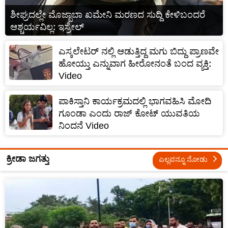
ಶೀಘ್ರದಲ್ಲೇ ಮೊಜ್ಬಾಬಾ ಖಮೇನಿ ಮರಣದ ಸುದ್ದಿ ಕೇಳಿಬಂದರೆ
ಆಶ್ಚರ್ಯವಿಲ್ಲ: ಇಸ್ರೇಲ್‌
ಎಸ್ಕಲೇಟರ್ ನಲ್ಲಿ ಆಡುತ್ತಿದ್ದ ಮಗು ಬಿದ್ದು ಪ್ರಾಣವೇ
ಹೋಯ್ತು ಎನ್ನುವಾಗ ಹೀರೋನಂತೆ ಬಂದ ವ್ಯಕ್ತಿ:
Video
ಪಾಕಿಸ್ತಾನಿ ಕಾರ್ಯಕ್ರಮದಲ್ಲಿ ಭಾಗವಹಿಸಿ ಮೋದಿ
ಗೂಂಡಾ ಎಂದು ರಾಜ್ ಕೋಟ್ ಯುವತಿಯ
ನಿಂದನೆ Video
ಕ್ರೀಡಾ ಜಗತ್ತು
ಎಲ್ಲವನ್ನೂ ನೋಡು