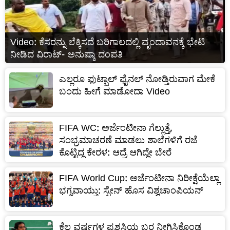
Video: ಕೆಸರನ್ನು ಲೆಕ್ಕಿಸದೆ ಬರಿಗಾಲದಲ್ಲಿ ವೃಂದಾವನಕ್ಕೆ ಭೇಟಿ
ನೀಡಿದ ವಿರಾಟ್‌- ಅನುಷ್ಕಾ ದಂಪತಿ
ಎಲ್ಲರೂ ಫುಟ್ಬಾಲ್ ಫೈನಲ್ ನೋಡ್ತಿರುವಾಗ ಮೇಕೆ
ಬಂದು ಹೀಗೆ ಮಾಡೋದಾ Video
FIFA WC: ಅರ್ಜೆಂಟೀನಾ ಗೆಲ್ಲುತ್ತೆ,
ಸಂಭ್ರಮಾಚರಣೆ ಮಾಡಲು ಶಾಲೆಗಳಿಗೆ ರಜೆ
ಕೊಟ್ಟಿದ್ದ ಕೇರಳ: ಆದ್ರೆ ಆಗಿದ್ದೇ ಬೇರೆ
FIFA World Cup: ಅರ್ಜೆಂಟೀನಾ ನಿರೀಕ್ಷೆಯೆಲ್ಲಾ
ಭಗ್ನವಾಯ್ತು: ಸ್ಪೇನ್ ಹೊಸ ವಿಶ್ವಚಾಂಪಿಯನ್
ಕೆಲ ವರ್ಷಗಳ ಪ್ರಶಸ್ತಿಯ ಬರ ನೀಗಿಸಿಕೊಂಡ