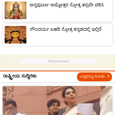
ಅನ್ನಪೂರ್ಣ ಅಷ್ಟೋತ್ತರ ಸ್ತೋತ್ರ ತಪ್ಪದೇ ಪಠಿಸಿ
ಸೌಂದರ್ಯ ಲಹರಿ ಸ್ತೋತ್ರ ಕನ್ನಡದಲ್ಲಿ ಇಲ್ಲಿದೆ
Advertiesment
ರಾಷ್ಟ್ರೀಯ ಸುದ್ದಿಗಳು
ಎಲ್ಲವನ್ನೂ ನೋಡು