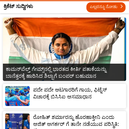
ಕ್ರಿಕೆಟ್ ಸುದ್ದಿಗಳು
ಎಲ್ಲವನ್ನೂ ನೋಡು
ಕಾಮನ್‌ವೆಲ್ತ್ ಗೇಮ್ಸ್‌ನಲ್ಲಿ ಭಾರತದ ಕೀರ್ತಿ ಪತಾಕೆಯನ್ನು
ಬಾನೆತ್ತರಕ್ಕೆ ಹಾರಿಸಿದ ಶಿಲ್ಪಾಗೆ ಬಂಪರ್ ಬಹುಮಾನ
ಪದೇ ಪದೇ ಆಟಗಾರರಿಗೆ ಗಾಯ, ಫಿಟ್ನೆಸ್
ವಿಚಾರಕ್ಕೆ ಬಿಸಿಸಿಐ ಅಸಮಾಧಾನ
ರೋಹಿತ್ ಶರ್ಮಾರನ್ನು ಹೊರಹಾಕ್ತೀನಿ ಎಂದು
ಅಜಿತ್ ಅಗರ್ಕರ್ ಗೆ ತಾನೇ ನಡೆಯುವ ಪರಿಸ್ಥಿತಿ: