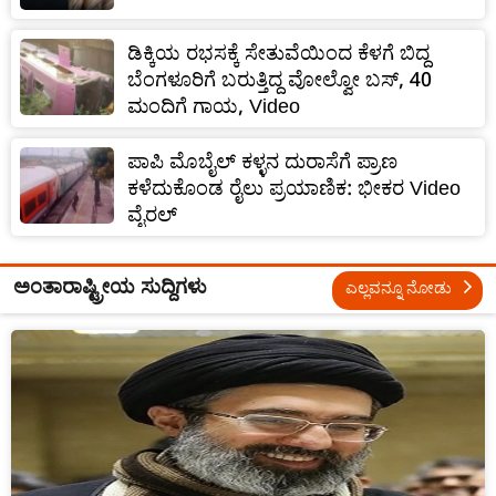
ಡಿಕ್ಕಿಯ ರಭಸಕ್ಕೆ ಸೇತುವೆಯಿಂದ ಕೆಳಗೆ ಬಿದ್ದ
ಬೆಂಗಳೂರಿಗೆ ಬರುತ್ತಿದ್ದ ವೋಲ್ವೋ ಬಸ್‌, 40
ಮಂದಿಗೆ ಗಾಯ, Video
ಪಾಪಿ ಮೊಬೈಲ್ ಕಳ್ಳನ ದುರಾಸೆಗೆ ಪ್ರಾಣ
ಕಳೆದುಕೊಂಡ ರೈಲು ಪ್ರಯಾಣಿಕ: ಭೀಕರ Video
ವೈರಲ್
ಅಂತಾರಾಷ್ಟ್ರೀಯ ಸುದ್ದಿಗಳು
ಎಲ್ಲವನ್ನೂ ನೋಡು