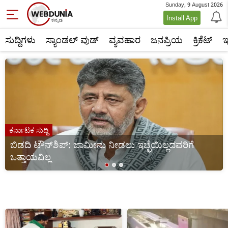
Sunday, 9 August 2026
Hindi
Install App
News
ಸುದ್ದಿಗಳು
ಸ್ಯಾಂಡಲ್ ವುಡ್
ವ್ಯವಹಾರ
ಜನಪ್ರಿಯ
ಕ್ರಿಕೆಟ್‌
ಇ
ಕರ್ನಾಟಕ ಸುದ್ದಿ
ಬಿಡದಿ ಟೌನ್‌ಶಿಪ್‌: ಜಾಮೀನು ನೀಡಲು ಇಚ್ಛೆಯಿಲ್ಲದವರಿಗೆ
ಒತ್ತಾಯವಿಲ್ಲ
1
2
3