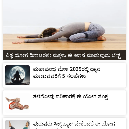
ವಿಶ್ವ ಯೋಗ ದಿನಾಚರಣೆ: ಮಕ್ಕಳು ಈ ಆಸನ ಮಾಡುವುದು ಬೆಸ್ಟ್
ಮಹಾಕುಂಭ ಮೇಳ 2025ರಲ್ಲಿ ಧ್ಯಾನ
ಮಾಡುವವರಿಗೆ 5 ಸಲಹೆಗಳು
ತಲೆನೋವು ಪರಿಹಾರಕ್ಕೆ ಈ ಯೋಗ ಸೂಕ್ತ
ಪುರುಷರು ಸಿಕ್ಸ್ ಪ್ಯಾಕ್ ಬೇಕೆಂದರೆ ಈ ಯೋಗ