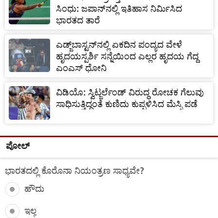
ಸಿಂಧು: ಜಪಾನ್‌ನಲ್ಲಿ ಇತಿಹಾಸ ನಿರ್ಮಿಸಿದ
ಭಾರತದ ತಾರೆ
ಎಡ್ಜ್‌ಬಾಸ್ಟನ್‌ನಲ್ಲಿ ಏಕದಿನ ಪಂದ್ಯದ ವೇಳೆ
ಹೃದಯಸ್ಪರ್ಶಿ ಸನ್ನೆಯಿಂದ ಎಲ್ಲರ ಹೃದಯ ಗೆದ್ದ
ಎಂಎಸ್ ಧೋನಿ
ವಿಡಿಯೊ: ಸ್ವಿಟ್ಜರ್ಲೆಂಡ್ ವಿರುದ್ಧ ರೋಚಕ ಗೆಲುವು
ಸಾಧಿಸುತ್ತಿದ್ದಂತೆ ಕುಣಿದು ಕುಪ್ಪಳಿಸಿದ ಮೆಸ್ಸಿ ಪಡೆ
ಪೋಲ್
ಭಾರತದಲ್ಲಿ ಕೊರೊನಾ ನಿಯಂತ್ರಣ ಸಾಧ್ಯವೇ?
ಹೌದು
ಇಲ್ಲ