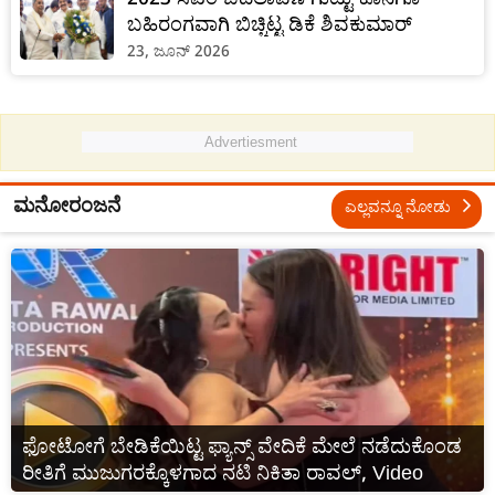
ಬಹಿರಂಗವಾಗಿ ಬಿಚ್ಚಿಟ್ಟ ಡಿಕೆ ಶಿವಕುಮಾರ್
23, ಜೂನ್ 2026
Advertiesment
ಮನೋರಂಜನೆ
ಎಲ್ಲವನ್ನೂ ನೋಡು
ಫೋಟೋಗೆ ಬೇಡಿಕೆಯಿಟ್ಟ ಫ್ಯಾನ್ಸ್‌ ವೇದಿಕೆ ಮೇಲೆ ನಡೆದುಕೊಂಡ
ರೀತಿಗೆ ಮುಜುಗರಕ್ಕೊಳಗಾದ ನಟಿ ನಿಕಿತಾ ರಾವಲ್‌, Video