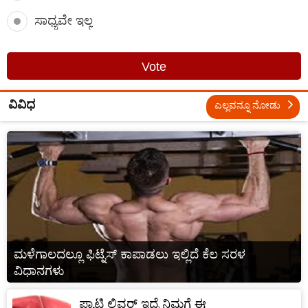
ಸಾಧ್ಯವೇ ಇಲ್ಲ
Vote
ವಿವಿಧ
ಎಲ್ಲವನ್ನೂ ನೋಡು
ಮಳೆಗಾಲದಲ್ಲೂ ಫಿಟ್ನೆಸ್ ಕಾಪಾಡಲು ಇಲ್ಲಿದೆ ಕೆಲ ಸರಳ
ವಿಧಾನಗಳು
ಫ್ಯಾಟಿ ಲಿವರ್ ಇದ್ರೆ ನಿಮಗೆ ಈ