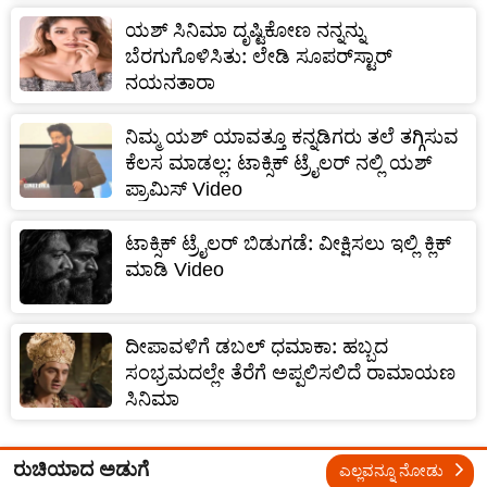
ಯಶ್‌ ಸಿನಿಮಾ ದೃಷ್ಟಿಕೋಣ ನನ್ನನ್ನು
ಬೆರಗುಗೊಳಿಸಿತು: ಲೇಡಿ ಸೂಪರ್‌ಸ್ಟಾರ್‌
ನಯನತಾರಾ
ನಿಮ್ಮ ಯಶ್ ಯಾವತ್ತೂ ಕನ್ನಡಿಗರು ತಲೆ ತಗ್ಗಿಸುವ
ಕೆಲಸ ಮಾಡಲ್ಲ: ಟಾಕ್ಸಿಕ್ ಟ್ರೈಲರ್ ನಲ್ಲಿ ಯಶ್
ಪ್ರಾಮಿಸ್ Video
ಟಾಕ್ಸಿಕ್ ಟ್ರೈಲರ್ ಬಿಡುಗಡೆ: ವೀಕ್ಷಿಸಲು ಇಲ್ಲಿ ಕ್ಲಿಕ್
ಮಾಡಿ Video
ದೀಪಾವಳಿಗೆ ಡಬಲ್‌ ಧಮಾಕಾ: ಹಬ್ಬದ
ಸಂಭ್ರಮದಲ್ಲೇ ತೆರೆಗೆ ಅಪ್ಪಲಿಸಲಿದೆ ರಾಮಾಯಣ
ಸಿನಿಮಾ
ರುಚಿಯಾದ ಅಡುಗೆ
ಎಲ್ಲವನ್ನೂ ನೋಡು