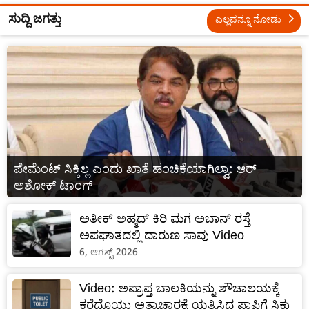
ಸುದ್ದಿ ಜಗತ್ತು
ಎಲ್ಲವನ್ನೂ ನೋಡು
ಪೇಮೆಂಟ್ ಸಿಕ್ಕಿಲ್ಲ ಎಂದು ಖಾತೆ ಹಂಚಿಕೆಯಾಗಿಲ್ವಾ: ಆರ್
ಅಶೋಕ್ ಟಾಂಗ್
ಅತೀಕ್ ಅಹ್ಮದ್ ಕಿರಿ ಮಗ ಅಬಾನ್ ರಸ್ತೆ
ಅಪಘಾತದಲ್ಲಿ ದಾರುಣ ಸಾವು Video
6, ಆಗಸ್ಟ್ 2026
Video: ಅಪ್ರಾಪ್ತ ಬಾಲಕಿಯನ್ನು ಶೌಚಾಲಯಕ್ಕೆ
ಕರೆದೊಯ್ದು ಅತ್ಯಾಚಾರಕ್ಕೆ ಯತ್ನಿಸಿದ ಪಾಪಿಗೆ ಸಿಕ್ತು