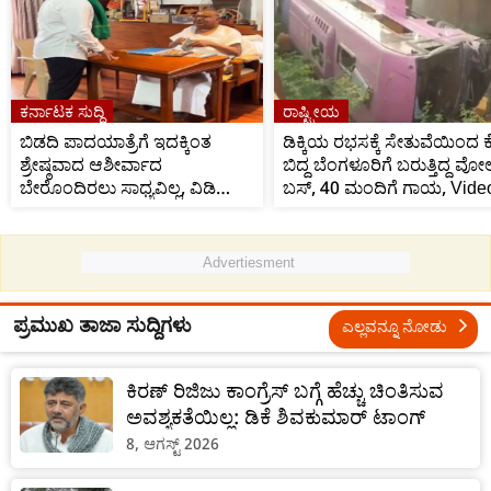
ಕರ್ನಾಟಕ ಸುದ್ದಿ
ರಾಷ್ಟ್ರೀಯ
ಬಿಡದಿ ಪಾದಯಾತ್ರೆಗೆ ಇದಕ್ಕಿಂತ
ಡಿಕ್ಕಿಯ ರಭಸಕ್ಕೆ ಸೇತುವೆಯಿಂದ ಕ
ಶ್ರೇಷ್ಠವಾದ ಆಶೀರ್ವಾದ
ಬಿದ್ದ ಬೆಂಗಳೂರಿಗೆ ಬರುತ್ತಿದ್ದ ವೋ
ಬೇರೊಂದಿರಲು ಸಾಧ್ಯವಿಲ್ಲ, ವಿಡಿಯೋ
ಬಸ್‌, 40 ಮಂದಿಗೆ ಗಾಯ, Vide
ಹಂಚಿಕೊಂಡ ನಿಖಿಲ್ ಕುಮಾರಸ್ವಾಮಿ
Advertiesment
ಪ್ರಮುಖ ತಾಜಾ ಸುದ್ದಿಗಳು
ಎಲ್ಲವನ್ನೂ ನೋಡು
ಕಿರಣ್ ರಿಜಿಜು ಕಾಂಗ್ರೆಸ್‌ ಬಗ್ಗೆ ಹೆಚ್ಚು ಚಿಂತಿಸುವ
ಅವಶ್ಯಕತೆಯಿಲ್ಲ: ಡಿಕೆ ಶಿವಕುಮಾರ್‌ ಟಾಂಗ್
8, ಆಗಸ್ಟ್ 2026