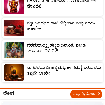
ಗಣೇಶ ಮೂರ್ತಿ ಖರೀದಿಸುವಾಗ ಈ ವಿಚಾರಗಳು
ನೆನಪಿರಲಿ
ರಕ್ಷಾ ಬಂಧನದ ರಾಖಿ ಕಟ್ಟುವಾಗ ಎಷ್ಟು ಗಂಟು
ಹಾಕಬೇಕು
ವರಮಹಾಲಕ್ಷ್ಮಿ ಹಬ್ಬದ ದಿನಾಂಕ, ಪೂಜಾ
ಮುಹೂರ್ತ ತಿಳಿಯಿರಿ
ನಾಗರಪಂಚಮಿ ಹಬ್ಬವನ್ನು ಈ ಸಮಸ್ಯೆ ಇರುವವರು
ತಪ್ಪದೇ ಆಚರಿಸಿ
ಯೋಗ
ಎಲ್ಲವನ್ನೂ ನೋಡು