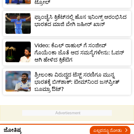
ಟ್ರೋಲ್
ಫ್ರಾಂಚೈಸಿ ಕ್ರಿಕೆಟ್‌ನಲ್ಲಿ ಹೊಸ ಇನಿಂಗ್ಸ್‌ ಆರಂಭಿಸಿದ
ಭಾರತದ ಮಾಜಿ ವೇಗಿ ಜಹೀರ್ ಖಾನ್
Video: ಕೆಎಲ್ ರಾಹುಲ್ ಗೆ ಸಂಜೀವ್
ಗೊಯೆಂಕಾ ಜೊತೆ ಆದ ಸಮಸ್ಯೆಗಳೇನು: ಓಪನ್
ಆಗಿ ಹೇಳಿದ ಕ್ರಿಕೆಟಿಗ
ಶ್ರೀಲಂಕಾ ವಿರುದ್ಧದ ಟೆಸ್ಟ್ ಸರಣಿಗೂ ಮುನ್ನ
ಭಾರತಕ್ಕೆ ಬಿಗ್‌ಶಾಕ್‌: ಟೀಮ್‌ನಿಂದ ಜಸ್‌ಪ್ರೀತ್‌
ಬೂಮ್ರಾ ಔಟ್‌?
Advertiesment
ಜೋತಿಷ್ಯ
ಎಲ್ಲವನ್ನೂ ನೋಡು