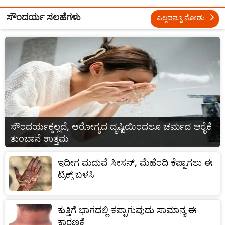
ಸೌಂದರ್ಯ ಸಲಹೆಗಳು
ಎಲ್ಲವನ್ನೂ ನೋಡು
ಸೌಂದರ್ಯಕ್ಕಲ್ಲದೆ, ಆರೋಗ್ಯದ ದೃಷ್ಟಿಯಿಂದಲೂ ಚರ್ಮದ ಆರೈಕೆ
ತುಂಬಾನೆ ಉತ್ತಮ
ಇದೀಗ ಮದುವೆ ಸೀಸನ್‌, ಮೆಹೆಂದಿ ಕೆಪ್ಪಾಗಲು ಈ
ಟ್ರಿಕ್ಸ್ ಬಳಸಿ
ಕುತ್ತಿಗೆ ಭಾಗದಲ್ಲಿ ಕಪ್ಪಾಗುವುದು ಸಾಮಾನ್ಯ ಈ
ಕಾರಣಕ್ಕೆ