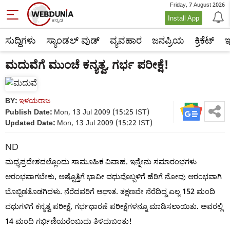
Friday, 7 August 2026
Newsworld
Install App
News
ಸುದ್ದಿಗಳು
ಸ್ಯಾಂಡಲ್ ವುಡ್
ವ್ಯವಹಾರ
ಜನಪ್ರಿಯ
ಕ್ರಿಕೆಟ್‌
ಇ
National
ಮದುವೆಗೆ ಮುಂಚೆ ಕನ್ಯತ್ವ, ಗರ್ಭ ಪರೀಕ್ಷೆ!
0907
BY:
ಇಳಯರಾಜ
13
Publish Date:
Mon, 13 Jul 2009 (15:25 IST)
Updated Date:
Mon, 13 Jul 2009 (15:22 IST)
1090713044_1.htm
ND
ಮಧ್ಯಪ್ರದೇಶದಲ್ಲೊಂದು ಸಾಮೂಹಿಕ ವಿವಾಹ. ಇನ್ನೇನು ಸಮಾರಂಭಗಳು
ಆರಂಭವಾಗಬೇಕು, ಅಷ್ಟೊತ್ತಿಗೆ ಭಾವೀ ವಧುವೊಬ್ಬಳಿಗೆ ಹೆರಿಗೆ ನೋವು ಆರಂಭವಾಗಿ
ಬೊಬ್ಬಿಡತೊಡಗಿದಳು. ನೆರೆದವರಿಗೆ ಆಘಾತ. ತಕ್ಷಣವೇ ನೆರೆದಿದ್ದ ಎಲ್ಲ 152 ಮಂದಿ
ವಧುಗಳಿಗೆ ಕನ್ಯತ್ವ ಪರೀಕ್ಷೆ, ಗರ್ಭಧಾರಣೆ ಪರೀಕ್ಷೆಗಳನ್ನೂ ಮಾಡಿಸಲಾಯಿತು. ಅವರಲ್ಲಿ
14 ಮಂದಿ ಗರ್ಭಿಣಿಯರೆಂಬುದು ತಿಳಿದುಬಂತು!