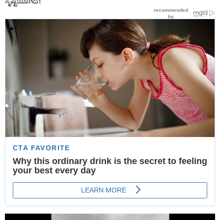
ಸೃಷ್ಟಿಯಾಗಿದೆ!