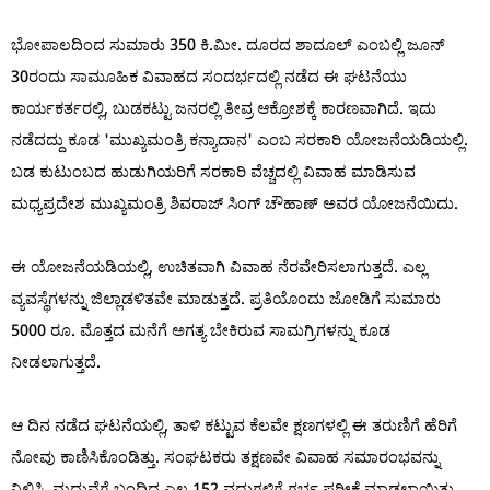
ಭೋಪಾಲದಿಂದ ಸುಮಾರು 350 ಕಿ.ಮೀ. ದೂರದ ಶಾದೂಲ್ ಎಂಬಲ್ಲಿ ಜೂನ್
30ರಂದು ಸಾಮೂಹಿಕ ವಿವಾಹದ ಸಂದರ್ಭದಲ್ಲಿ ನಡೆದ ಈ ಘಟನೆಯು
ಕಾರ್ಯಕರ್ತರಲ್ಲಿ, ಬುಡಕಟ್ಟು ಜನರಲ್ಲಿ ತೀವ್ರ ಆಕ್ರೋಶಕ್ಕೆ ಕಾರಣವಾಗಿದೆ. ಇದು
ನಡೆದದ್ದು ಕೂಡ 'ಮುಖ್ಯಮಂತ್ರಿ ಕನ್ಯಾದಾನ' ಎಂಬ ಸರಕಾರಿ ಯೋಜನೆಯಡಿಯಲ್ಲಿ.
ಬಡ ಕುಟುಂಬದ ಹುಡುಗಿಯರಿಗೆ ಸರಕಾರಿ ವೆಚ್ಚದಲ್ಲಿ ವಿವಾಹ ಮಾಡಿಸುವ
ಮಧ್ಯಪ್ರದೇಶ ಮುಖ್ಯಮಂತ್ರಿ ಶಿವರಾಜ್ ಸಿಂಗ್ ಚೌಹಾಣ್ ಅವರ ಯೋಜನೆಯಿದು.
ಈ ಯೋಜನೆಯಡಿಯಲ್ಲಿ, ಉಚಿತವಾಗಿ ವಿವಾಹ ನೆರವೇರಿಸಲಾಗುತ್ತದೆ. ಎಲ್ಲ
ವ್ಯವಸ್ಥೆಗಳನ್ನು ಜಿಲ್ಲಾಡಳಿತವೇ ಮಾಡುತ್ತದೆ. ಪ್ರತಿಯೊಂದು ಜೋಡಿಗೆ ಸುಮಾರು
5000 ರೂ. ಮೊತ್ತದ ಮನೆಗೆ ಅಗತ್ಯ ಬೇಕಿರುವ ಸಾಮಗ್ರಿಗಳನ್ನು ಕೂಡ
ನೀಡಲಾಗುತ್ತದೆ.
ಆ ದಿನ ನಡೆದ ಘಟನೆಯಲ್ಲಿ, ತಾಳಿ ಕಟ್ಟುವ ಕೆಲವೇ ಕ್ಷಣಗಳಲ್ಲಿ ಈ ತರುಣಿಗೆ ಹೆರಿಗೆ
ನೋವು ಕಾಣಿಸಿಕೊಂಡಿತ್ತು. ಸಂಘಟಕರು ತಕ್ಷಣವೇ ವಿವಾಹ ಸಮಾರಂಭವನ್ನು
ನಿಲ್ಲಿಸಿ, ಮದುವೆಗೆ ಬಂದಿದ್ದ ಎಲ್ಲ 152 ವಧುಗಳಿಗೆ ಗರ್ಭ ಪರೀಕ್ಷೆ ಮಾಡಲಾಯಿತು.