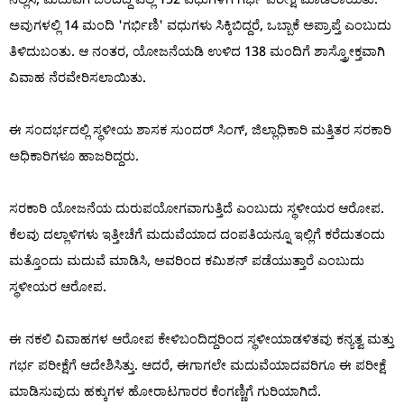
ಅವುಗಳಲ್ಲಿ 14 ಮಂದಿ 'ಗರ್ಭಿಣಿ' ವಧುಗಳು ಸಿಕ್ಕಿಬಿದ್ದರೆ, ಒಬ್ಬಾಕೆ ಅಪ್ರಾಪ್ತೆ ಎಂಬುದು
ತಿಳಿದುಬಂತು. ಆ ನಂತರ, ಯೋಜನೆಯಡಿ ಉಳಿದ 138 ಮಂದಿಗೆ ಶಾಸ್ತ್ರೋಕ್ತವಾಗಿ
ವಿವಾಹ ನೆರವೇರಿಸಲಾಯಿತು.
ಈ ಸಂದರ್ಭದಲ್ಲಿ ಸ್ಥಳೀಯ ಶಾಸಕ ಸುಂದರ್ ಸಿಂಗ್, ಜಿಲ್ಲಾಧಿಕಾರಿ ಮತ್ತಿತರ ಸರಕಾರಿ
ಅಧಿಕಾರಿಗಳೂ ಹಾಜರಿದ್ದರು.
ಸರಕಾರಿ ಯೋಜನೆಯ ದುರುಪಯೋಗವಾಗುತ್ತಿದೆ ಎಂಬುದು ಸ್ಥಳೀಯರ ಆರೋಪ.
ಕೆಲವು ದಲ್ಲಾಳಿಗಳು ಇತ್ತೀಚೆಗೆ ಮದುವೆಯಾದ ದಂಪತಿಯನ್ನೂ ಇಲ್ಲಿಗೆ ಕರೆದುತಂದು
ಮತ್ತೊಂದು ಮದುವೆ ಮಾಡಿಸಿ, ಅವರಿಂದ ಕಮಿಶನ್ ಪಡೆಯುತ್ತಾರೆ ಎಂಬುದು
ಸ್ಥಳೀಯರ ಆರೋಪ.
ಈ ನಕಲಿ ವಿವಾಹಗಳ ಆರೋಪ ಕೇಳಿಬಂದಿದ್ದರಿಂದ ಸ್ಥಳೀಯಾಡಳಿತವು ಕನ್ಯತ್ವ ಮತ್ತು
ಗರ್ಭ ಪರೀಕ್ಷೆಗೆ ಆದೇಶಿಸಿತ್ತು. ಆದರೆ, ಈಗಾಗಲೇ ಮದುವೆಯಾದವರಿಗೂ ಈ ಪರೀಕ್ಷೆ
ಮಾಡಿಸುವುದು ಹಕ್ಕುಗಳ ಹೋರಾಟಗಾರರ ಕೆಂಗಣ್ಣಿಗೆ ಗುರಿಯಾಗಿದೆ.