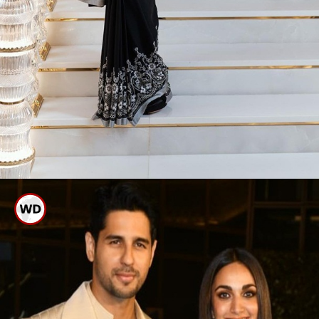
ರಾಧಿಕಾ ಮರ್ಚೆಂಟ್
ಈ ವರ್ಣರಂಜಿತ ಕಾರ್ಯಕ್ರಮಕ್ಕೆ ಬಾಲಿವುಡ್,
ಹಾಲಿವುಡ್, ಟಾಲಿವುಡ್ ಸೇರಿದಂತೆ ಸಿನಿಮಾ
ಗಣ್ಯರ ದಂಡೇ ಹರಿದುಬಂದಿತ್ತು.