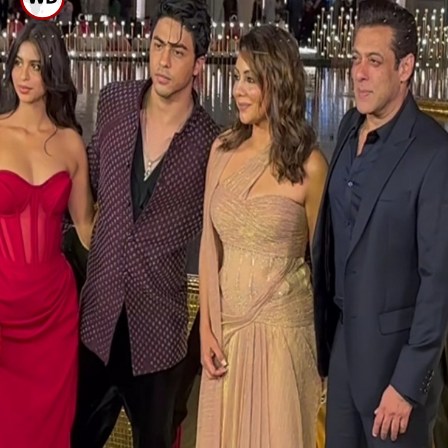
ಆಕಾಶ್ ಅಂಬಾನಿ ದಂಪತಿ