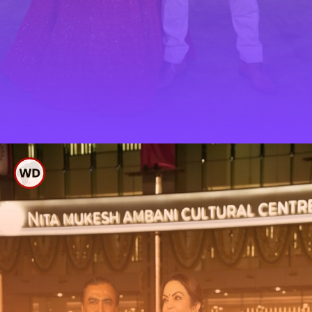
ಕರೀನಾ ಕಪೂರ್ ದಂಪತಿ