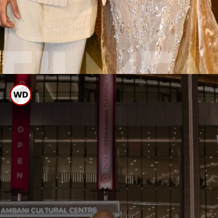
ತಲೈವಾ ರಜನೀಕಾಂತ್
ಸಿದ್ಧಾರ್ಥ್-ಕಿಯಾರಾ ಅಡ್ವಾಣಿ
ಏಕಕಾಲಕ್ಕೆ ಸಾವಿರಾರು ಮಂದಿ ಕೂತು
ವೀಕ್ಷಿಸಬಹುದಾದ ಬಹುದೊಡ್ಡ ಸಾಂಸ್ಕೃತಿಕ
ಕೇಂದ್ರದ ಉದ್ಘಾಟನೆಗೆ ಬಂದಿದ್ದ ಗಣ್ಯರು
ಯಾರೆಲ್ಲಾ ನೋಡೋಣ.