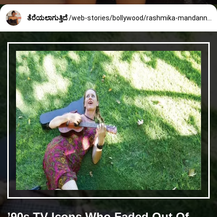
ತೆರೆಯಲಾಗುತ್ತಿದೆ
/web-stories/bollywood/rashmika-mandanna-trolled-for-dress-766_3_1677644918.html