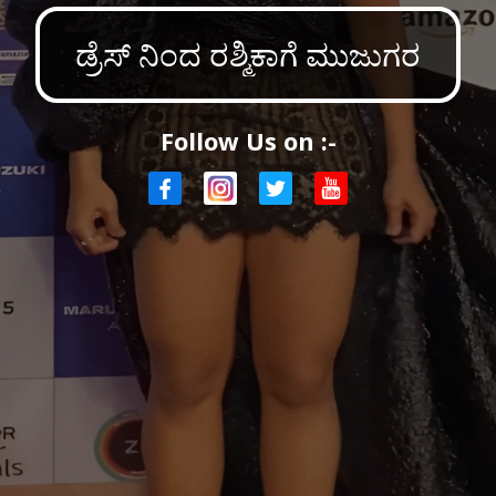
ಡ್ರೆಸ್ ನಿಂದ ರಶ್ಮಿಕಾಗೆ ಮುಜುಗರ
Follow Us on :-