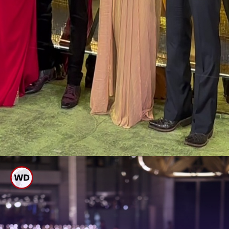
ಶಾರುಖ್ ಕುಟುಂಬದ ಜೊತೆ ಸಲ್ಮಾನ್