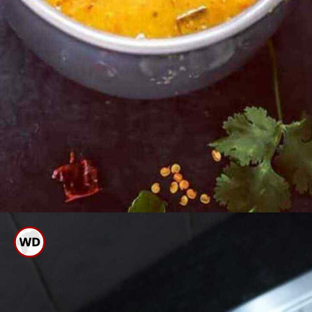
ಈಗ ಗೋಧಿ ಹಿಟ್ಟಿನ ಉಂಡೆ ಉಪ್ಪು
ಹೀರಿಕೊಳ್ಳುತ್ತವೆ.