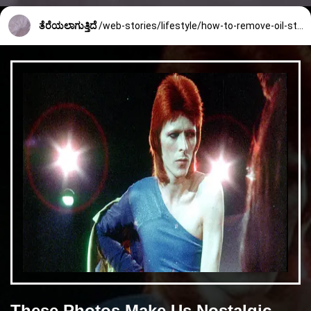
ತೆರೆಯಲಾಗುತ್ತಿದೆ
/web-stories/lifestyle/how-to-remove-oil-stain-from-cloth-2443_5_1745905773.html