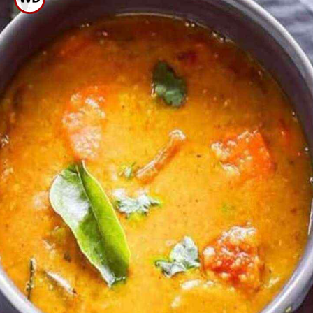
ಉಂಡೆ ಹಾಕಿ ಕುದಿಸಿ