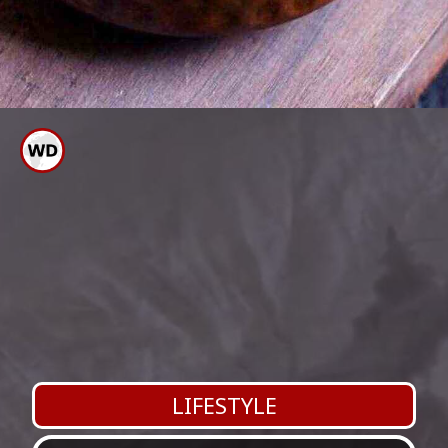
ಈಗ ನಿಮ್ಮ ಅಡುಗೆಗೆ ಹೆಚ್ಚಾಗಿದ್ದ ಉಪ್ಪು
ಹದವಾಗಿ ಬಿಟ್ಟಿರುತ್ತದೆ
LIFESTYLE