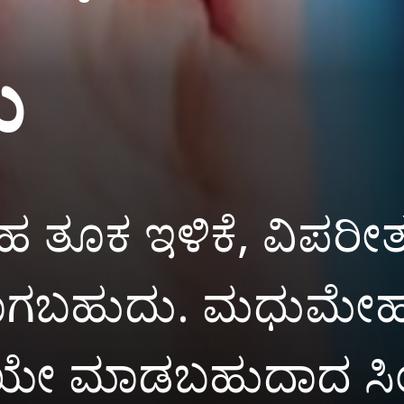
ು
ತೂಕ ಇಳಿಕೆ, ವಿಪರೀತ ಸು
ವಾಗಬಹುದು. ಮಧುಮೇಹ 
ೇ ಮಾಡಬಹುದಾದ ಸಿಂಪಲ್