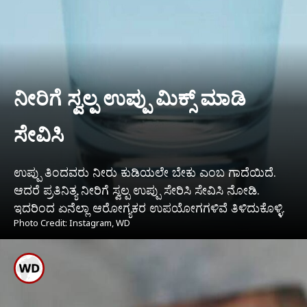
ನೀರಿಗೆ ಸ್ವಲ್ಪ ಉಪ್ಪು ಮಿಕ್ಸ್ ಮಾಡಿ
ಸೇವಿಸಿ
ಉಪ್ಪು ತಿಂದವರು ನೀರು ಕುಡಿಯಲೇ ಬೇಕು ಎಂಬ ಗಾದೆಯಿದೆ.
ಆದರೆ ಪ್ರತಿನಿತ್ಯ ನೀರಿಗೆ ಸ್ವಲ್ಪ ಉಪ್ಪು ಸೇರಿಸಿ ಸೇವಿಸಿ ನೋಡಿ.
ಇದರಿಂದ ಏನೆಲ್ಲಾ ಆರೋಗ್ಯಕರ ಉಪಯೋಗಗಳಿವೆ ತಿಳಿದುಕೊಳ್ಳಿ.
Photo Credit: Instagram, WD