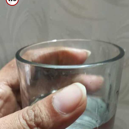
ಲೋ ಬಿಪಿಯಿಂದ ಬಳಲುತ್ತಿರುವವರು ಈ
ರೀತಿ ಉಪ್ಪು ನೀರು ಸೇವನೆ ಮಾಡಬೇಕು