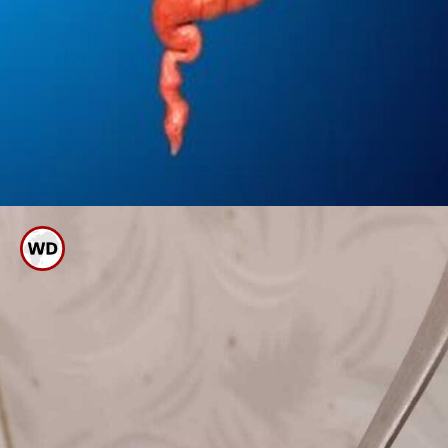
ಉಪ್ಪು ನೀರಿನಿಂದ ನೈಸರ್ಗಿಕ
ಖನಿಜಾಂಶಗಳು ಸಿಗುವುದುಲ್ಲದೆ ಕರುಳಿನ
ಆರೋಗ್ಯ ವೃದ್ಧಿಯಾಗುತ್ತದೆ