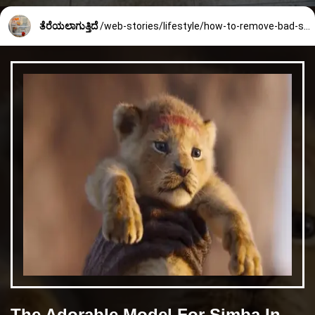
ತೆರೆಯಲಾಗುತ್ತಿದೆ
/web-stories/lifestyle/how-to-remove-bad-smell-from-refrigerator-2165_5_1732513697.html