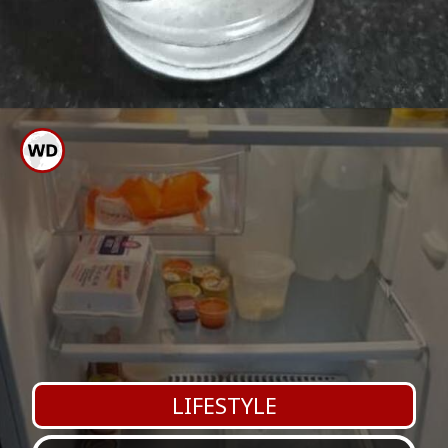
ಉಪ್ಪು ನೀರು ಸೇವನೆಯಿಂದ
ಜೀರ್ಣಕ್ರಿಯೆ ಸುಗಮವಾಗಿ ರೋಗ
ಬಾರದಂತೆ ತಡೆಯುತ್ತದೆ
LIFESTYLE