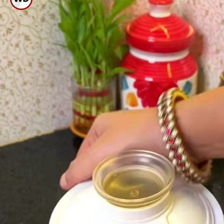
ಕಪ್ ನೀರು ಹಾಕಿ ಮೃದುವಾಗುವ ತನಕ
ಬೇಯಿಸಿ