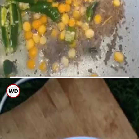
ಬಾಣಲೆಗೆ ಎಣ್ಣೆ ಹಾಕಿ ಬಿಸಿಯಾದಾಗ
ಸಾಸಿವೆ, ಉದ್ದಿನ ಬೇಳೆ, ಕಡ್ಲೆಬೇಳೆ, ಕೆಂಪು
ಮೆಣಸಿನ ಒಗ್ಗರಣೆ ಕೊಡಿ