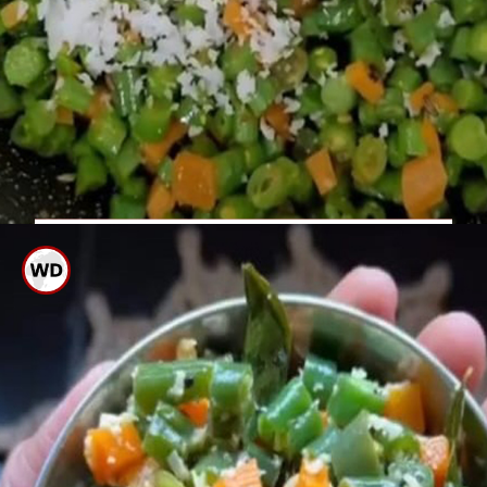
ಈಗ ಬಾಣಲೆಯಲ್ಲಿರುವ ತರಕಾರಿ
ಬೆಂದಿದ್ದರೆ ಅದಕ್ಕೆ ರುಬ್ಬಿದ
ಮಸಾಲೆಯನ್ನು ಸೇರಿಸಿ