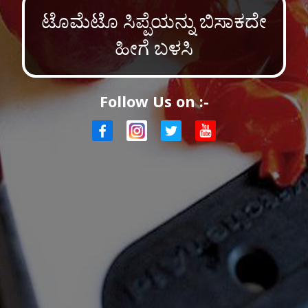
ಟೊಮೆಟೊ ಸಿಪ್ಪೆಯನ್ನು ಬಿಸಾಕದೇ
ಹೀಗೆ ಬಳಸಿ
Follow Us on :-