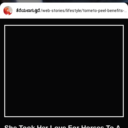
ತೆರೆಯಲಾಗುತ್ತಿದೆ
/web-stories/lifestyle/tometo-peel-benefits-2049_5_1726466704.html