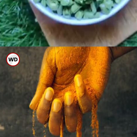
ಈಗ ಇದಕ್ಕೆ ಚಿಕ್ಕದಾಗಿ
ಕತ್ತರಿಸಿಕೊಂಡಿರುವ ಬೀನ್ಸ್, ಕ್ಯಾರೆಟ್
ಹಾಕಿ ಒಂದು ನಿಮಿಷ ಪ್ರೈ ಮಾಡಿ