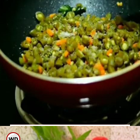
ಇದು ಚೆನ್ನಾಗಿ ಫ್ರೈ ಆದ ಬಳಿಕ ಕಾಲು