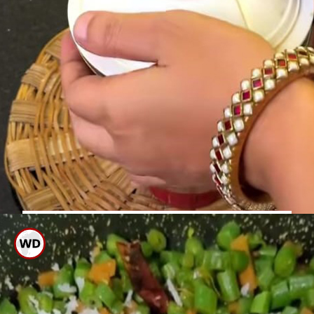
ಮಿಕ್ಸಿ ಜಾರ್ ಗೆ ಕಾಯಿತುರಿ, ಈರುಳ್ಳಿ,
ಹಸಿಮೆಣಸು, ಜೀರಿಗೆ, ಕರಿಬೇವು ಹಾಕಿ
ರುಬ್ಬಿಕೊಳ್ಳಿ