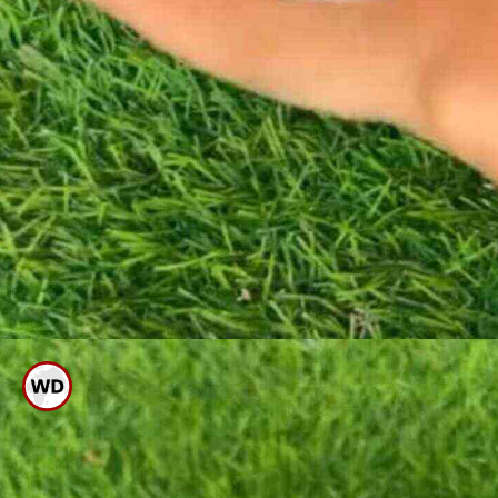
ಪೇಸ್ಟ್ ನೊರೆ ಬರುವ ತನಕ ಚೆನ್ನಾಗಿ
ಮಸಾಜ್ ಮಾಡಿ