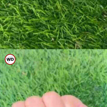
10 ನಿಮಿಷ ಬಿಟ್ಟು ಕೈಗಳನ್ನು
ತೊಳೆದುಕೊಳ್ಳಿ