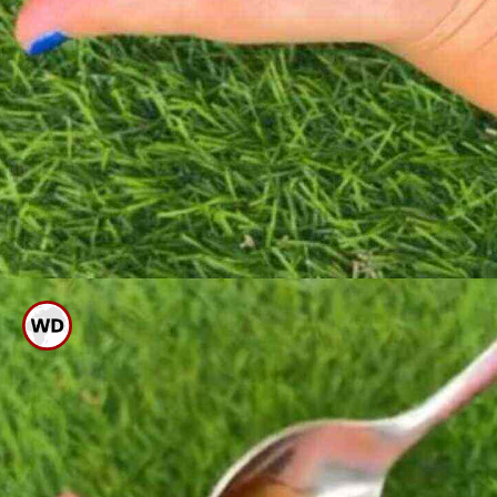
ಬಿಳಿ ಬಣ್ಣದ ಟೂತ್ ಪೇಸ್ಟ್ ತೆಗೆದುಕೊಳ್ಳಿ