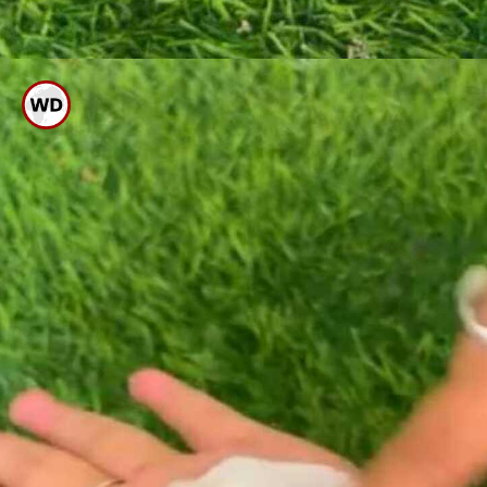
ಇದನ್ನು ಚೆನ್ನಾಗಿ ಕಲಸಿ ಪೇಸ್ಟ್
ಮಾಡಿಕೊಳ್ಳಿ