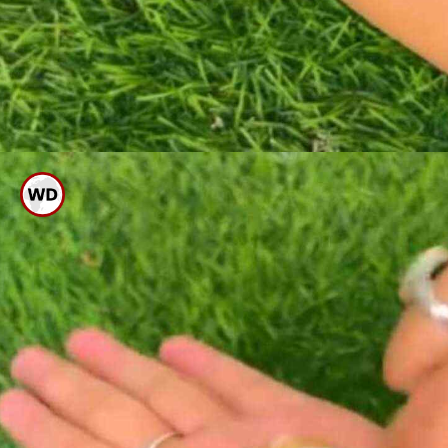
ಈಗ ಇದಕ್ಕೆ ಎರಡು ಸ್ಪೂನ್ ಜೇನು ತುಪ್ಪ
ಸೇರಿಸಿಕೊಳ್ಳಿ