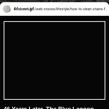
ತೆರೆಯಲಾಗುತ್ತಿದೆ
/web-stories/lifestyle/how-to-clean-stains-from-kitchen-tiles-2488_5_1748496933.html