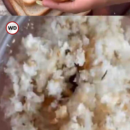
ಬ್ರೆಡ್ ನ ನಾಲ್ಕೂ ಅಂಚುಗಳನ್ನು
ಮೊದಲು ಕಟ್ ಮಾಡಿಕೊಳ್ಳಿ