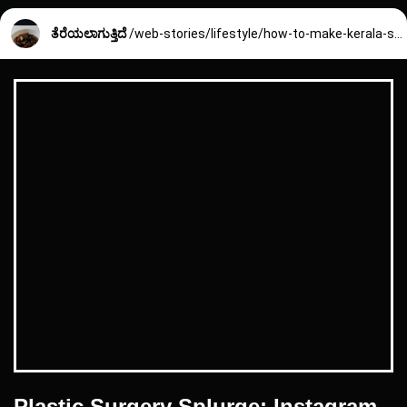
ತೆರೆಯಲಾಗುತ್ತಿದೆ
/web-stories/lifestyle/how-to-make-kerala-style-neypayasam-2403_5_1743818543.html