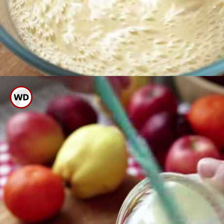
ಇದನ್ನು ಚೆನ್ನಾಗಿ ಕ್ರಶ್ ಮಾಡಿ ಪೇಸ್ಟ್ ರೆಡಿ
ಮಾಡಿ