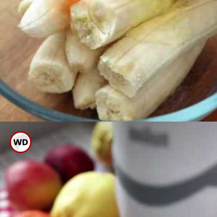
ಬಾಳೆಹಣ್ಣಿಗೆ ಮೊಟ್ಟೆಯ ಹಳದಿ ಭಾಗ
ಸೇರಿಸಿ