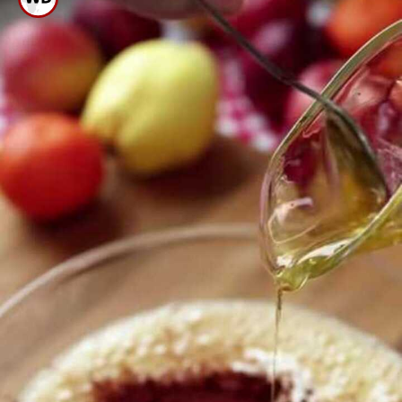
ಬಳಿಕ ಚಾಕೊಲೆಟ್ ಪೌಡರ್ ಸೇರಿಸಿಕೊಳ್ಳಿ