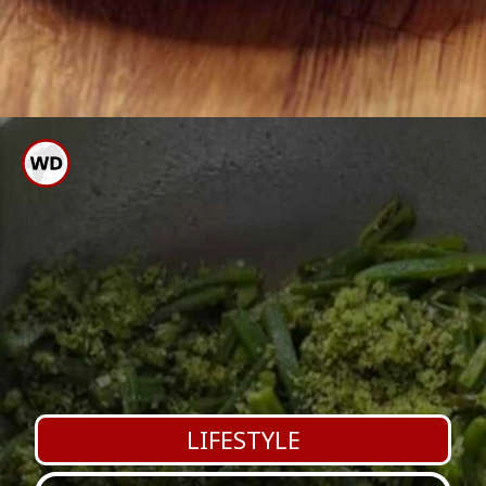
ಗಮನಿಸಿ: ಈ ಪಾಕ ವಿಧಾನ ವಿವಿಧ
ಮೂಲಗಳಿಂದ ಸಂಗ್ರಹಿಸಲಾಗಿದೆ.
LIFESTYLE