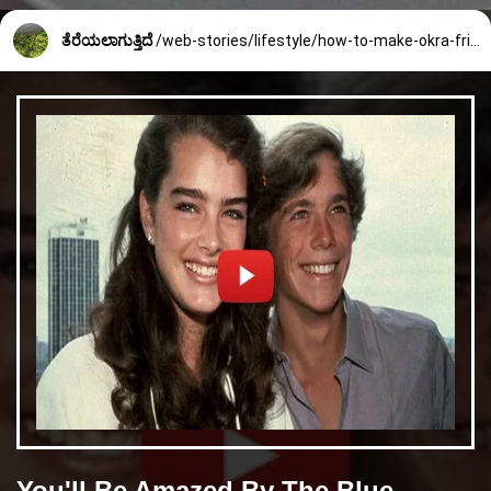
ತೆರೆಯಲಾಗುತ್ತಿದೆ
/web-stories/lifestyle/how-to-make-okra-fried-palya-2658_5_1759567559.html