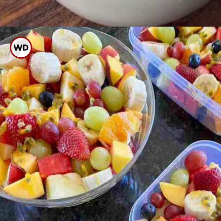
ಈಗ ಇದಕ್ಕೆ ಎರಡು ಸ್ಪೂನ್ ಜೇನು ತುಪ್ಪ
ಹಾಕಿ