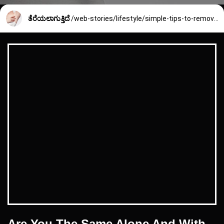
ತೆರೆಯಲಾಗುತ್ತಿದೆ
/web-stories/lifestyle/simple-tips-to-remove-body-odor-2338_5_1740548273.html