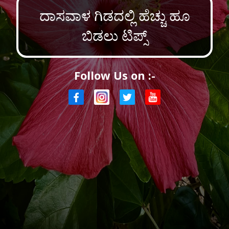
ದಾಸವಾಳ ಗಿಡದಲ್ಲಿ ಹೆಚ್ಚು ಹೂ
ಬಿಡಲು ಟಿಪ್ಸ್
Follow Us on :-