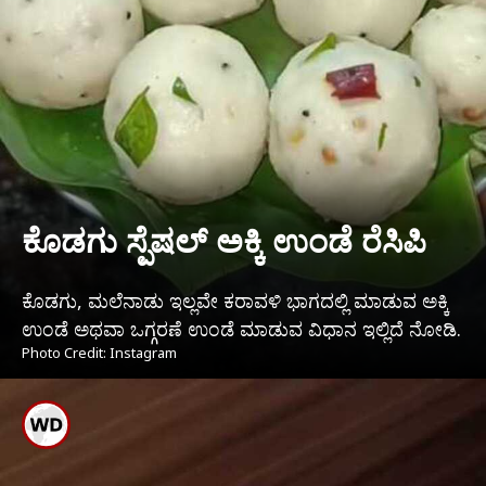
ಕೊಡಗು ಸ್ಪೆಷಲ್ ಅಕ್ಕಿ ಉಂಡೆ ರೆಸಿಪಿ
ಕೊಡಗು, ಮಲೆನಾಡು ಇಲ್ಲವೇ ಕರಾವಳಿ ಭಾಗದಲ್ಲಿ ಮಾಡುವ ಅಕ್ಕಿ
ಉಂಡೆ ಅಥವಾ ಒಗ್ಗರಣೆ ಉಂಡೆ ಮಾಡುವ ವಿಧಾನ ಇಲ್ಲಿದೆ ನೋಡಿ.
Photo Credit: Instagram