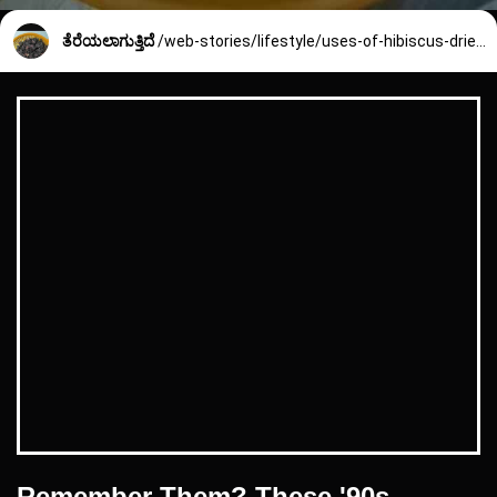
ತೆರೆಯಲಾಗುತ್ತಿದೆ
/web-stories/lifestyle/uses-of-hibiscus-dried-flower-2406_5_1744096242.html