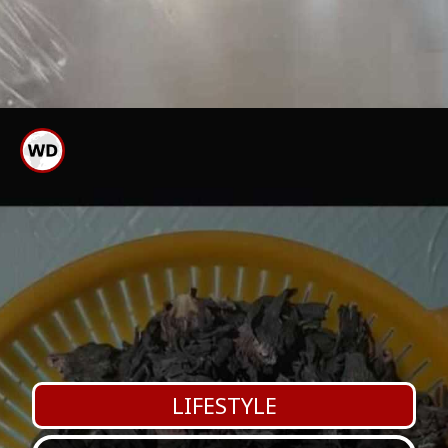
ಓವನ್ ನಲ್ಲಿ 40-45 ಉಷ್ಣಾಂಶದಲ್ಲಿ
ಕೇಕ್ ಬೇಯಿಸಿದರೆ ಶುಗರ್ ಲೆಸ್ ಕೇಕ್
ರೆಡಿ
LIFESTYLE