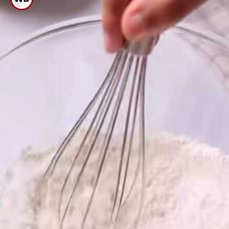
ಕೋಕಂ ಪೌಡರ್ ಸೇರಿಸಿಕೊಳ್ಳಿ