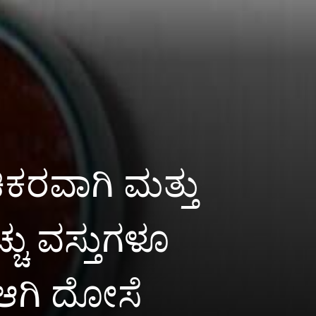
ಿಕರವಾಗಿ ಮತ್ತು
ಚು ವಸ್ತುಗಳೂ
್ ಆಗಿ ದೋಸೆ