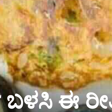
ನ್ ಬಳಸಿ ಈ ರೀ