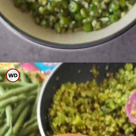
ಇದನ್ನು ಬೆಂದ ಹೋಳಿಗೆ ಸೇರಿಸಿಕೊಂಡು
ಚೆನ್ನಾಗಿ ಕಲಸಿಕೊಂಡರೆ ತೋರನ್ ರೆಡಿ