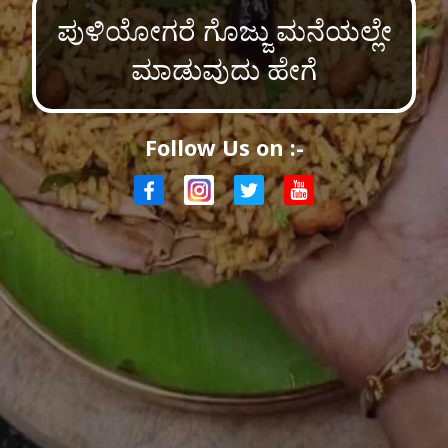
ಪುಳಿಯೋಗರೆ ಗೊಜ್ಜು ಮನೆಯಲ್ಲೇ
ಮಾಡುವುದು ಹೇಗೆ
Follow Us on :-