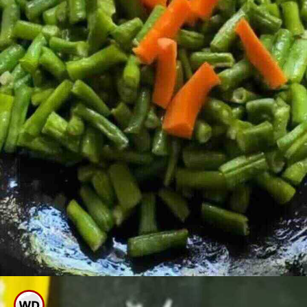
ಈಗ ಹೆಚ್ಚಿದ ಬೀನ್ಸ್ ಹಾಕಿ ಸ್ವಲ್ಪ ಉಪ್ಪು