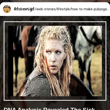
ತೆರೆಯಲಾಗುತ್ತಿದೆ
/web-stories/lifestyle/how-to-make-puliyogare-gojju-at-home-2542_5_1751350177.html