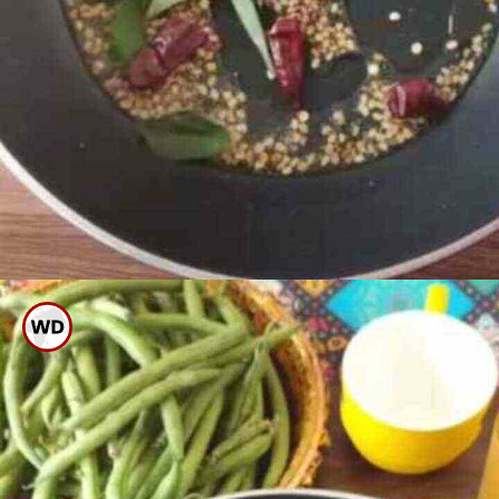
ಬಾಣಲೆಗೆ ಎಣ್ಣೆ ಹಾಕಿ ಸಾಸಿವೆ, ಉದ್ದಿನ
ಬೇಳೆ, ಜೀರಿಗೆ ಇತ್ಯಾದಿ ಹಾಕಿ ಒಗ್ಗರಣೆ
ಕೊಡಿ