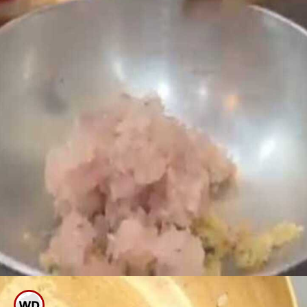
ಇದನ್ನು ಚೆನ್ನಾಗಿ ಎಣ್ಣೆ ಬಿಡುವ ತನಕ