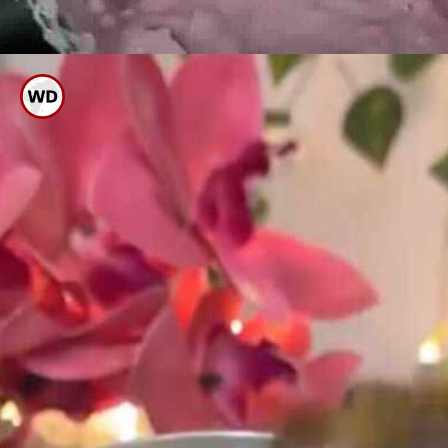
ಇದನ್ನು ನುಣ್ಣಗೆ ರುಬ್ಬಿಕೊಂಡು ಬಾಣಲೆಗೆ
ಹಾಕಿ