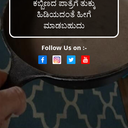
ಕಬ್ಬಿಣದ ಪಾತ್ರೆಗೆ ತುಕ್ಕು
ಹಿಡಿಯದಂತೆ ಹೀಗೆ
ಮಾಡಬಹುದು
Follow Us on :-