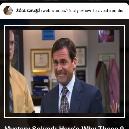
ತೆರೆಯಲಾಗುತ್ತಿದೆ
/web-stories/lifestyle/how-to-avoid-iron-dish-from-rusting-2436_5_1745561160.html