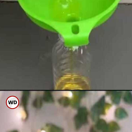
ಬಳಿಕ ಸೋಸುವ ಪಾತ್ರೆಗೆ ಹಾಕಿ ಎಣ್ಣೆ
ಸೋಸಿಕೊಳ್ಳಿ