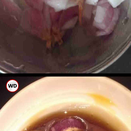
ಮೊದಲು ಈರುಳ್ಳಿ ಸಿಪ್ಪೆ ತೆಗೆದು ಕಟ್
ಮಾಡಿಕೊಳ್ಳಿ