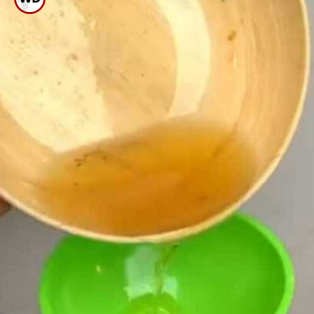
ಕುದಿಸಿಕೊಳ್ಳಬೇಕು