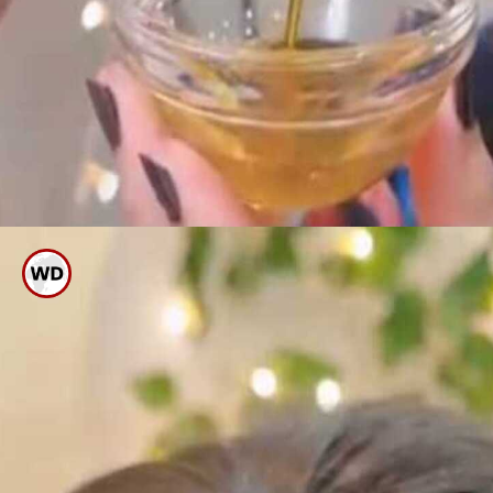
ಈಗ ಇದನ್ನು ಒಂದು ಗಾಳಿಯಾಡದ
ಪಾತ್ರೆಯಲ್ಲಿ ಹಾಕಿಡಿ