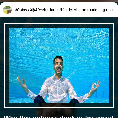
ತೆರೆಯಲಾಗುತ್ತಿದೆ
/web-stories/lifestyle/home-made-sugarcane-juice-recipe-2257_5_1736923267.html