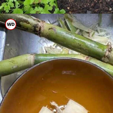
ಇದರಿಂದ ಮಣ್ಣಿನ ಫಲವತ್ತತೆ
ಹೆಚ್ಚಿಸಿಕೊಳ್ಳಬಹುದು