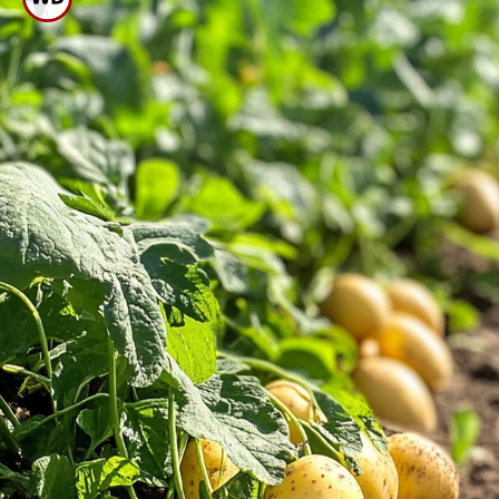
ಕೊಳೆಯಲು ಬಿಡಿ