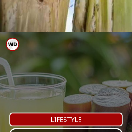
ಕಬ್ಬಿನ ಜಲ್ಲೆಯನ್ನು ಒಣಗಿಸಿ ಸುಟ್ಟು
ಬೂದಿ ಮಾಡಿ ಅದನ್ನು ಗಿಡಗಳಿಗೆ
ಹಾಕಬಹುದು
LIFESTYLE