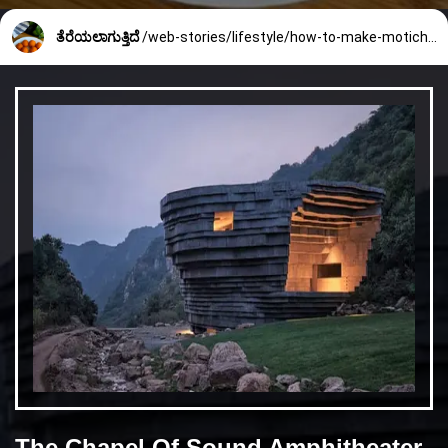
ತೆರೆಯಲಾಗುತ್ತಿದೆ
/web-stories/lifestyle/how-to-make-motichoor-laddoo-2518_5_1750141738.html