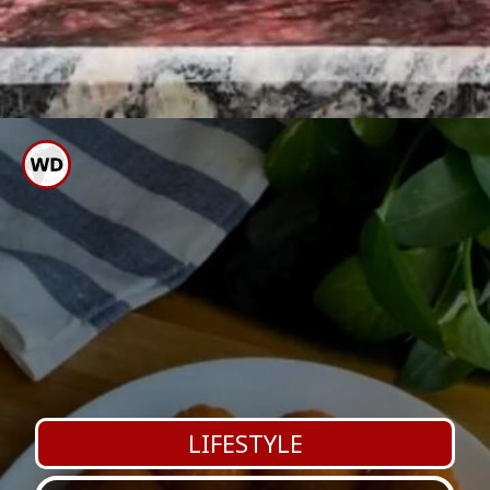
ಗಮನಿಸಿ: ಈ ಮಾಹಿತಿಯನ್ನು
ಪ್ರಯೋಗಿಸುವ ಮುನ್ನ ತಜ್ಞರ ಸಲಹೆ
ಪಡೆಯಿರಿ
LIFESTYLE