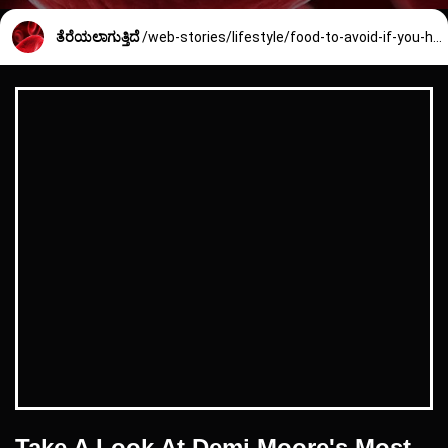
ತೆರೆಯಲಾಗುತ್ತಿದೆ
/web-stories/lifestyle/food-to-avoid-if-you-have-high-cholesterol-2278_5_1737617941.html