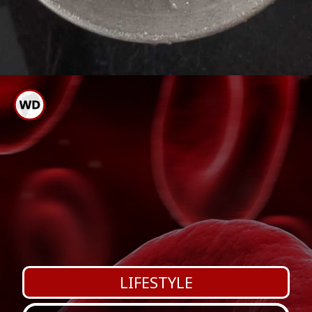
ತೊಳೆದ ಬಳಿಕ ಇದನ್ನು ಸಂಪೂರ್ಣ
ನೀರು ಆರಲು ಬಿಡಬೇಕು
LIFESTYLE