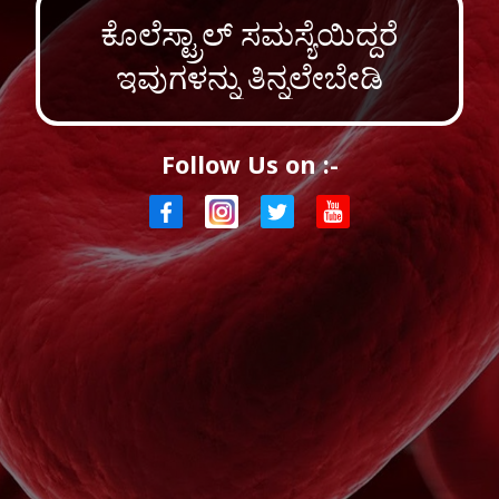
ಕೊಲೆಸ್ಟ್ರಾಲ್ ಸಮಸ್ಯೆಯಿದ್ದರೆ
ಇವುಗಳನ್ನು ತಿನ್ನಲೇಬೇಡಿ
Follow Us on :-