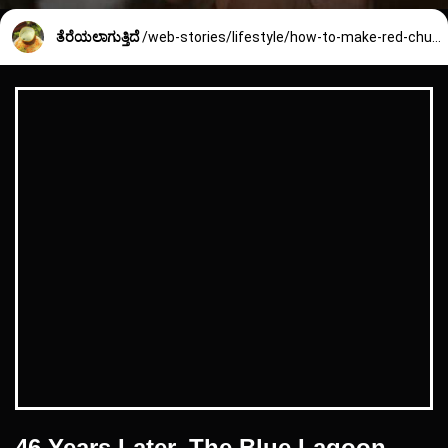
ತೆರೆಯಲಾಗುತ್ತಿದೆ
/web-stories/lifestyle/how-to-make-red-chuntey-for-masala-dosa-2225_5_1735625447.html