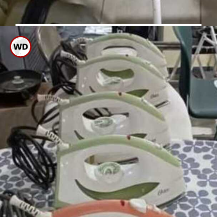
ಒದ್ದೆ ಬಟ್ಟೆಯ ಮೇಲೆ ಐರನ್ ಮಾಡಿದ
ಬಳಿಕ ತಳಭಾಗದ ಹತ್ತಿರ ಕೈ ತಗುಲಿದರೆ
ಶಾಕ್ ಬರಬಹುದು