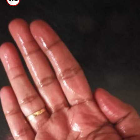
ಆಥವಾ ಖಾಲಿ ನೆಲದ ಮೇಲೆ ಐರನ್
ಮಾಡಬೇಡಿ