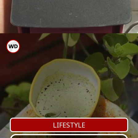
ಸ್ವಿಚ್ ಹಾಕಿಕೊಂಡಿರುವಾಗ ವಯರ್
ಸ್ಪರ್ಶಿಸಲು ಹೋಗಬೇಡಿ ಐರನ್ ಬಾಕ್ಸ್
ವಯರ್ ಅಥವಾ ಫ್ಲಗ್ ಸಮಸ್ಯೆಯಿದ್ದರೆ
ತಕ್ಷಣವೇ ಬದಲಾಯಿಸಿಕೊಳ್ಳಿ
LIFESTYLE