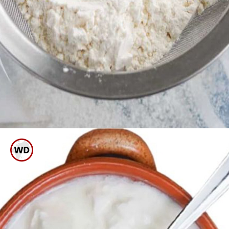
ಮೊದಲು ಪೂರಿ ಕಲಸಿಕೊಳ್ಳುವಾಗ
ಅದಕ್ಕೆ ಬಿಸಿ ನೀರು ಹಾಕಿ ಚೆನ್ನಾಗಿ
ಕಲಸಿಕೊಳ್ಳಿ