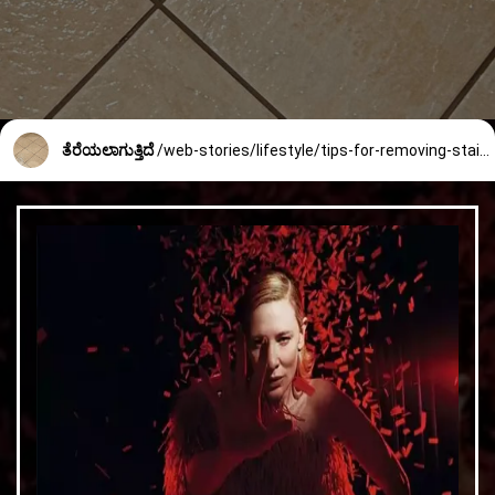
ತೆರೆಯಲಾಗುತ್ತಿದೆ
/web-stories/lifestyle/tips-for-removing-stains-in-tiles-1986_5_1723184541.html