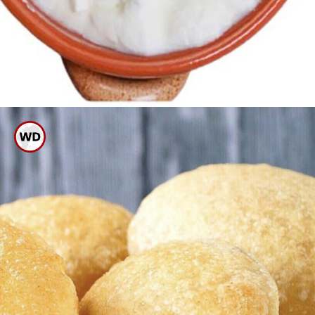
ಪೂರಿ ಕಲಸುವಾಗ ಅದಕ್ಕೆ ಹಾಲು
ಅಥವಾ ಸ್ವಲ್ಪ ಮೊಸರು ಹಾಕಿಕೊಂಡರೆ
ಉಬ್ಬಿ ಬರುತ್ತದೆ