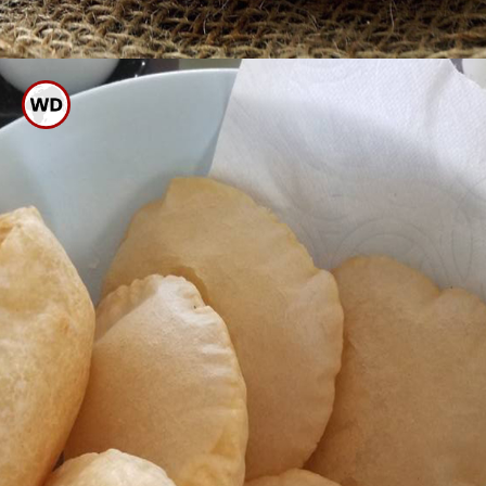
ಪೂರಿ ಹಿಟ್ಟನ್ನು ಚೆನ್ನಾಗಿ ನಾದಿಕೊಂಡು
ಅದರ ಮೇಲೆ ನೀರು ಚಿಮುಕಿಸಿ ಒದ್ದೆ
ಬಟ್ಟೆ ಸುತ್ತಿ ಮುಚ್ಚಿಡಿ