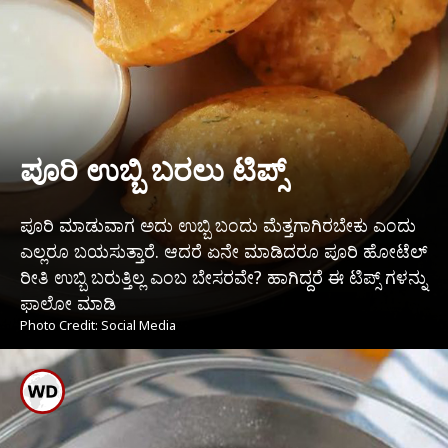
ಪೂರಿ ಉಬ್ಬಿ ಬರಲು ಟಿಪ್ಸ್
ಪೂರಿ ಮಾಡುವಾಗ ಅದು ಉಬ್ಬಿ ಬಂದು ಮೆತ್ತಗಾಗಿರಬೇಕು ಎಂದು
ಎಲ್ಲರೂ ಬಯಸುತ್ತಾರೆ. ಆದರೆ ಏನೇ ಮಾಡಿದರೂ ಪೂರಿ ಹೋಟೆಲ್
ರೀತಿ ಉಬ್ಬಿ ಬರುತ್ತಿಲ್ಲ ಎಂಬ ಬೇಸರವೇ? ಹಾಗಿದ್ದರೆ ಈ ಟಿಪ್ಸ್ ಗಳನ್ನು
ಫಾಲೋ ಮಾಡಿ
Photo Credit: Social Media