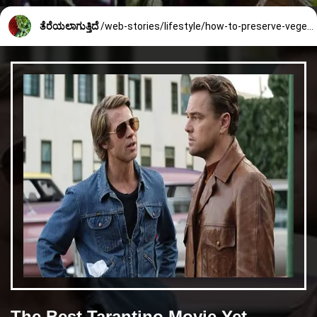
ತೆರೆಯಲಾಗುತ್ತಿದೆ
/web-stories/lifestyle/how-to-preserve-vegetables-for-long-time-2615_5_1755233343.html