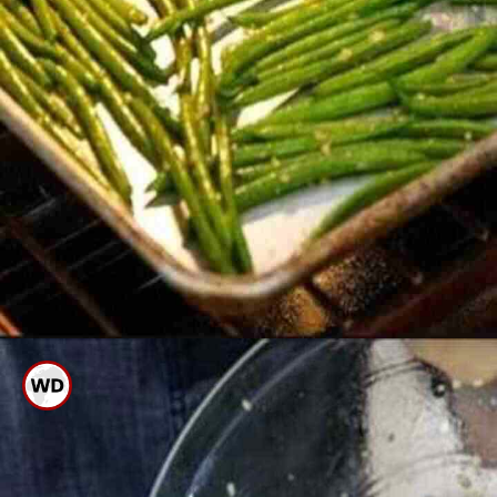
ಈಗ ಇದನ್ನು ಒಂದು ಗಾಳಿಯಾಡದ
ಬಾಕ್ಸ್ ನಲ್ಲಿ ಹಾಕಿ