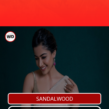
ಆದರೆ ಎಲ್ಲರೂ ರಾಮನಾಗಿ ಜನರನ್ನು ಸೆಳೆಯಲು
ರಿಷಬ್ ಶೆಟ್ಟಿ
ಯಶಸ್ವಿಯಾಗಿಲ್ಲ. ಹಾಗಿದ್ದರೆ ಈಗಿನ ನಟರ ಪೈಕಿ
ಶ್ರೀರಾಮಚಂದ್ರನ ಪಾತ್ರಕ್ಕೆ ತಕ್ಕವರಾಗಬಲ್ಲ ನಟರು
ಯಾರು ಎಂದು ನೋಡೋಣ.
SANDALWOOD