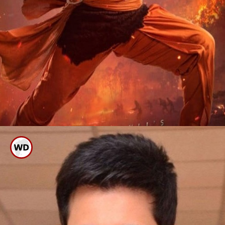
ರಾಮ್ ಚರಣ್ ತೇಜ
ಪ್ರಭು ಶ್ರೀರಾಮಚಂದ್ರನ ಪಾತ್ರದಲ್ಲಿ ಇದುವರೆಗೆ
ಎಷ್ಟೋ ನಟರು ಮಿಂಚಿದ್ದಾರೆ. ಎಷ್ಟೋ
ಸಿನಿಮಾಗಳೂ, ಧಾರವಾಹಿಗಳು ಬಂದಿವೆ.