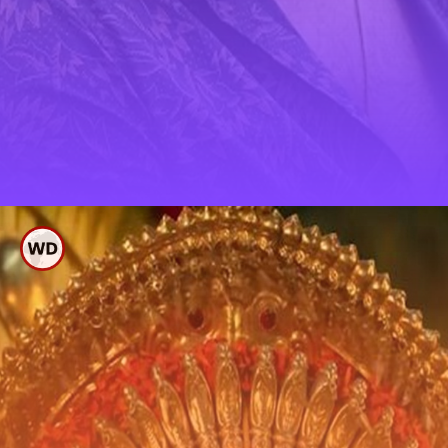
ಉಣ್ಣಿ ಮುಕುಂದನ್