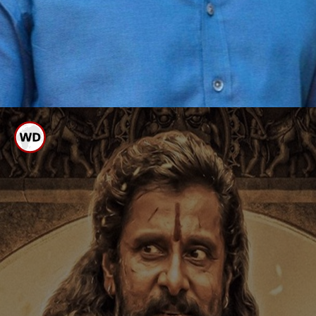
ವಿಕ್ರಮ್
ಮಹೇಶ್ ಬಾಬು
ಆದರೆ ಎಲ್ಲರೂ ರಾಮನಾಗಿ ಜನರನ್ನು ಸೆಳೆಯಲು
ಯಶಸ್ವಿಯಾಗಿಲ್ಲ. ಹಾಗಿದ್ದರೆ ಈಗಿನ ನಟರ ಪೈಕಿ
ಶ್ರೀರಾಮಚಂದ್ರನ ಪಾತ್ರಕ್ಕೆ ತಕ್ಕವರಾಗಬಲ್ಲ
ನಟರು ಯಾರು ಎಂದು ನೋಡೋಣ.