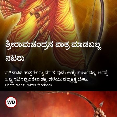
ಶ್ರೀರಾಮಚಂದ್ರನ ಪಾತ್ರ ಮಾಡಬಲ್ಲ
ನಟರು
ಐತಿಹಾಸಿಕ ಪಾತ್ರಗಳನ್ನು ಮಾಡುವುದು ಅಷ್ಟು ಸುಲಭವಲ್ಲ. ಅದಕ್ಕೆ
ಒಬ್ಬ ನಟನಲ್ಲಿ ವಿಶೇಷ ಶಕ್ತಿ, ಸೆಳೆಯುವ ವ್ಯಕ್ತಿತ್ವ ಬೇಕು.
Photo credit:Twitter, facebook