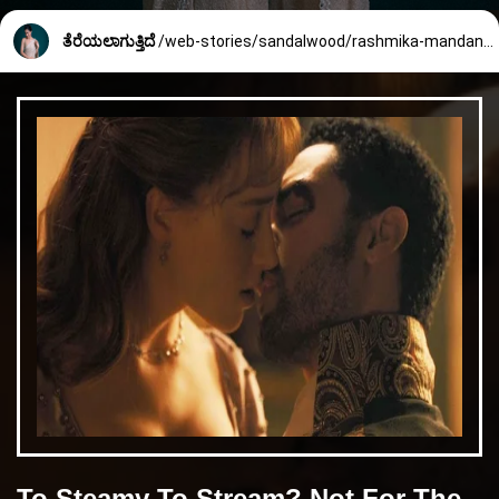
ತೆರೆಯಲಾಗುತ್ತಿದೆ
/web-stories/sandalwood/rashmika-mandanna-earns-for-instagram-post-1080_4_1687234027.html