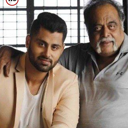
ವಿಷ್ಣು-ಅಂಬಿ ಕುಚಿಕು ಗೆಳೆತನ