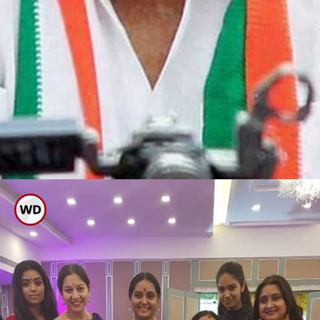
ಸಂಸದರಾಗಿದ್ದ ಅಂಬಿ
ರೆಬಲ್ ಸ್ಟಾರ್ ಅಂಬರೀಶ್ ನಮ್ಮನ್ನು ಅಗಲಿ
ಇಂದಿಗೆ ನಾಲ್ಕನೇ ವರ್ಷವಾಗಿದೆ. ಎಲ್ಲರ ಪ್ರೀತಿಯ
ಅಂಬಿ ಮಾಮನ ಗತ್ತು, ಗಮ್ಮತ್ತಿನ ಫೋಟೋ
ಗ್ಯಾಲರಿ ಇಲ್ಲಿದೆ.