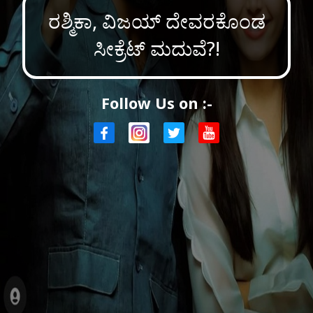
ರಶ್ಮಿಕಾ, ವಿಜಯ್ ದೇವರಕೊಂಡ
ಸೀಕ್ರೆಟ್ ಮದುವೆ?!
Follow Us on :-