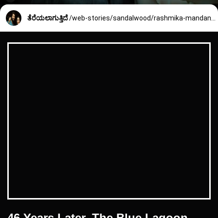
ತೆರೆಯಲಾಗುತ್ತಿದೆ
/web-stories/sandalwood/rashmika-mandanna-vijay-devarakonda-secret-marriage-346_4_1669262980.html