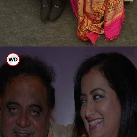
ಸುಮಲತಾ ಮುದ್ದಿನ
ಪತಿ
ಹೀರೋಯಿನ್ ಗಳೊಂದಿಗೆ ಅಂಬಿ
ರೆಬಲ್ ಸ್ಟಾರ್ ಅಂಬರೀಶ್ ನಮ್ಮನ್ನು ಅಗಲಿ
ಇಂದಿಗೆ ನಾಲ್ಕನೇ ವರ್ಷವಾಗಿದೆ. ಎಲ್ಲರ ಪ್ರೀತಿಯ
ಅಂಬಿ ಮಾಮನ ಗತ್ತು, ಗಮ್ಮತ್ತಿನ ಫೋಟೋ
ಗ್ಯಾಲರಿ ಇಲ್ಲಿದೆ.