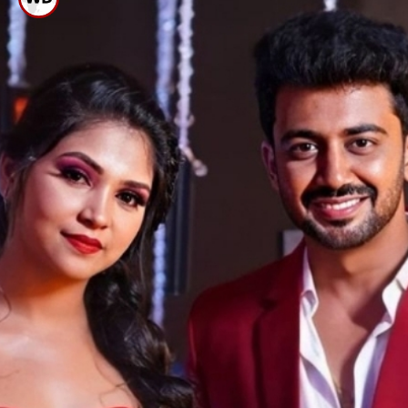
ಬಾಯ್ ಫ್ರೆಂಡ್ ಬಗ್ಗೆ ಬಾಯ್ಬಿಟ್ಟ ‘ಕಮಲಿ’
ಅಮೂಲ್ಯ ಗೌಡ