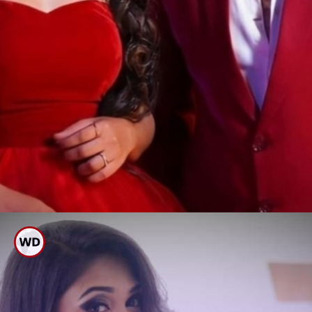
ಬಾಯ್ ಫ್ರೆಂಡ್ ಬಗ್ಗೆ ಬಾಯ್ಬಿಟ್ಟ
‘ಕಮಲಿ’ ಅಮೂಲ್ಯ ಗೌಡ