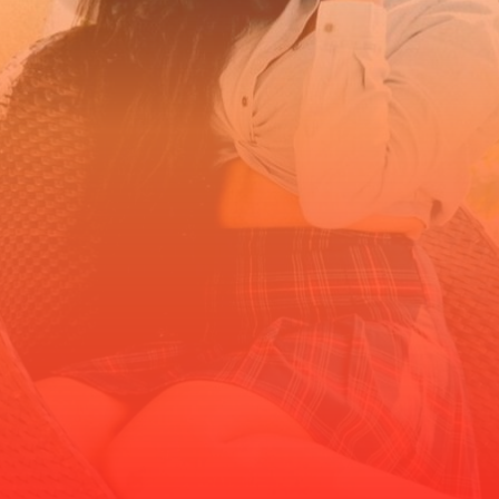
ಅಮೂಲ್ಯ ಗೌಡ