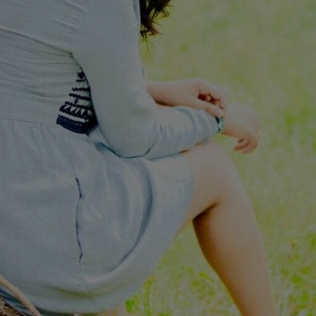
ಬಿಗ್ ಬಾಸ್ ಮನೆ ಪ್ರವೇಶಿಸಿರುವ ನಟಿ ಅಮೂಲ್ಯ
ತನಗೆ ಕಾಲೇಜು ದಿನಗಳಲ್ಲಿ ಒಬ್ಬ ಬಾಯ್ ಫ್ರೆಂಡ್
ಇದ್ದ. ಈಗ ತಾನು ಸಿಂಗಲ್ ಎಂದು
ಹೇಳಿಕೊಂಡಿದ್ದಾರೆ.