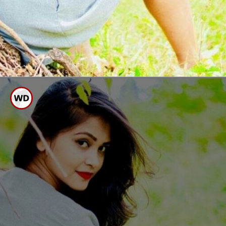
ಅಮೂಲ್ಯ ಗೌಡ
ಬಾಯ್ ಫ್ರೆಂಡ್ ಬಗ್ಗೆ ಬಾಯ್ಬಿಟ್ಟ
‘ಕಮಲಿ’ ಅಮೂಲ್ಯ ಗೌಡ
ಕಮಲಿ ಧಾರವಾಹಿ ಮೂಲಕ ಖ್ಯಾತಿ ಪಡೆದು ಈಗ