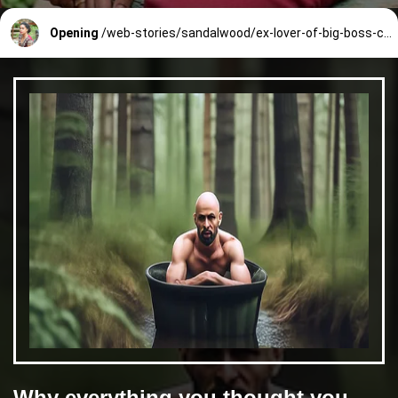
Opening
/web-stories/sandalwood/ex-lover-of-big-boss-contestant-anupama-gowda-74_4_1664163866.html