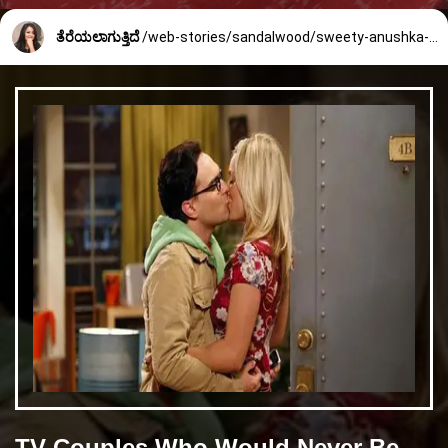
ತೆರೆಯಲಾಗುತ್ತಿದೆ
/web-stories/sandalwood/sweety-anushka-shetty-birthday-special-269_4_1667795937.html