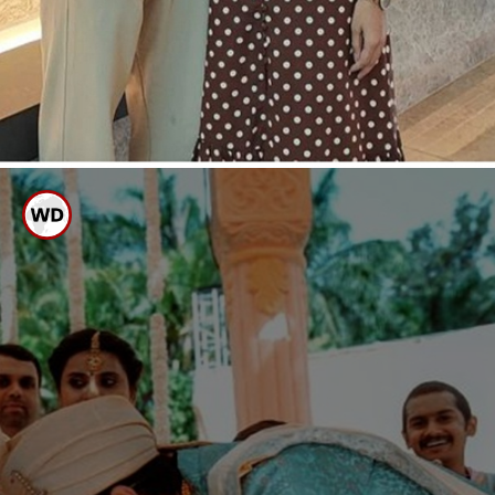
ಇಬ್ಬರದ್ದು ಪ್ರೇಮ
ವಿವಾಹ
2021 ರಲ್ಲಿ ಮದುವೆಯಾಗಿದ್ದ
ಜೋಡಿ
ಸ್ಯಾಂಡಲ್ ವುಡ್ ರಿಯಲ್ ಕಪಲ್ ಡಾರ್ಲಿಂಗ್
ಕೃಷ್ಣ-ಮಿಲನಾ ನಾಗರಾಜ್ ದಾಂಪತ್ಯ ಜೀವನಕ್ಕೆ