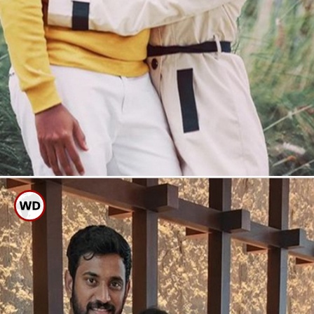
ಜೋಡಿ
ಸ್ಯಾಂಡಲ್ ವುಡ್ ರಿಯಲ್ ಕಪಲ್ ಡಾರ್ಲಿಂಗ್
ಕೃಷ್ಣ-ಮಿಲನಾ ನಾಗರಾಜ್ ದಾಂಪತ್ಯ ಜೀವನಕ್ಕೆ
ಕಾಲಿಟ್ಟು ವರ್ಷ ಕಳೆದಿದ್ದು, ಇದೀಗ ದಂಪತಿ ಹೊಸ
ಮನೆ ಖರೀದಿಸಿ ಗೃಹಪ್ರವೇಶ ಮಾಡಿಕೊಂಡಿದ್ದಾರೆ.