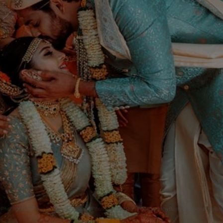
ಕಾಲಿಟ್ಟು ವರ್ಷ ಕಳೆದಿದ್ದು, ಇದೀಗ ದಂಪತಿ ಹೊಸ
ಮನೆ ಖರೀದಿಸಿ ಗೃಹಪ್ರವೇಶ ಮಾಡಿಕೊಂಡಿದ್ದಾರೆ.