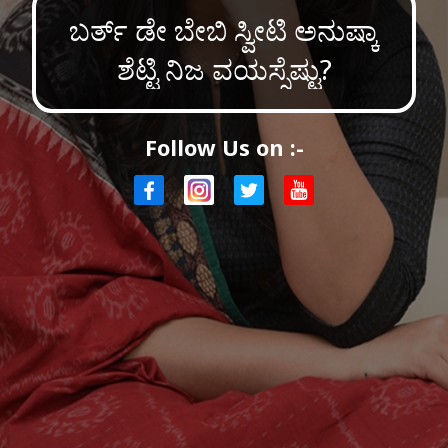
ಬರ್ತ್ ಡೇ ಬೇಬಿ ಸ್ವೀಟಿ ಅನುಷ್ಕಾ
ಶೆಟ್ಟಿ ನಿಜ ವಯಸ್ಸೆಷ್ಟು?
Follow Us on :-