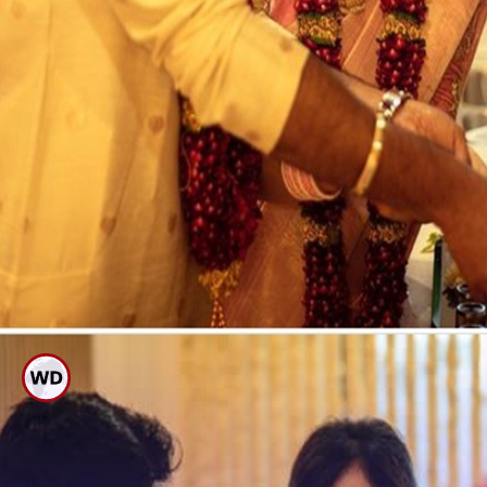
ಹೊಸ ಮನೆಗೆ ಗೃಹಪ್ರವೇಶ