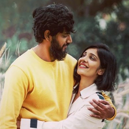
ಲವ್ ಮಾಕ್ಟೇಲ್ ನ ಬ್ಯೂಟಿಫುಲ್