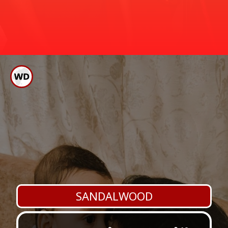
ಪುನೀತ್ ರಾಜ್ ಕುಮಾರ್ ಅವರ ಗಂಧದ ಗುಡಿ
ಪ್ರೀಮಿಯರ್ ಶೋಗೆ ಸ್ಯಾಂಡಲ್ ವುಡ್ ನ ಅನೇಕ
ಸ್ಟಾರ್ ಗಳು ಬಂದು ಚಿತ್ರ ವೀಕ್ಷಿಸಿದ್ದಾರೆ.
ಗಂಧದ ಗುಡಿ ಪ್ರೀಮಿಯರ್
ಶೋಗೆ ಬಂದ ಸ್ಟಾರ್ ಗಳು
SANDALWOOD