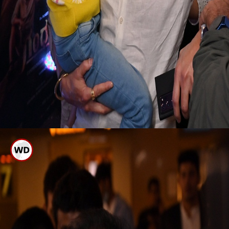
ಬಂದ ಸ್ಟಾರ್ ಗಳು
ಪುನೀತ್ ರಾಜ್ ಕುಮಾರ್ ಅವರ ಗಂಧದ ಗುಡಿ
ಪ್ರೀಮಿಯರ್ ಶೋಗೆ ಸ್ಯಾಂಡಲ್ ವುಡ್ ನ ಅನೇಕ
ಸ್ಟಾರ್ ಗಳು ಬಂದು ಚಿತ್ರ ವೀಕ್ಷಿಸಿದ್ದಾರೆ.