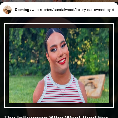
Opening
/web-stories/sandalwood/laxury-car-owned-by-rishab-shetty-212_4_1666843657.html