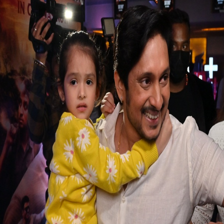
ಗಂಧದ ಗುಡಿ ಪ್ರೀಮಿಯರ್ ಶೋಗೆ