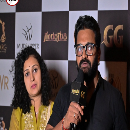
ಗಂಧದ ಗುಡಿ ಪ್ರೀಮಿಯರ್ ಶೋಗೆ
ಬಂದ ಸ್ಟಾರ್ ಗಳು