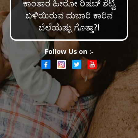
ಕಾಂತಾರ ಹೀರೋ ರಿಷಬ್ ಶೆಟ್ಟಿ
ಬಳಿಯಿರುವ ದುಬಾರಿ ಕಾರಿನ
ಬೆಲೆಯೆಷ್ಟು ಗೊತ್ತಾ?!
Follow Us on :-