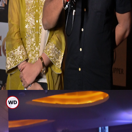
ಗಂಧದ ಗುಡಿ ಪ್ರೀಮಿಯರ್ ಶೋಗೆ
ಬಂದ ಸ್ಟಾರ್ ಗಳು