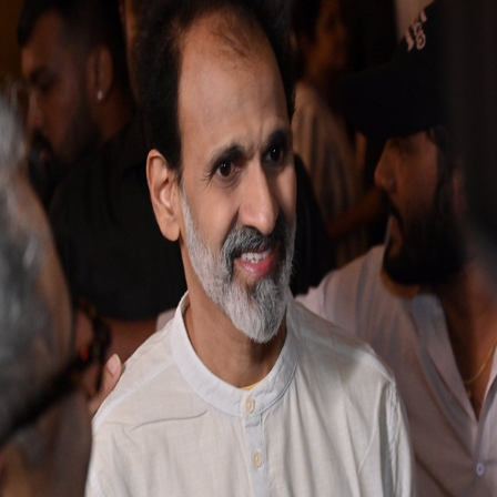
ಗಂಧದ ಗುಡಿ
ಪ್ರೀಮಿಯರ್ ಶೋಗೆ