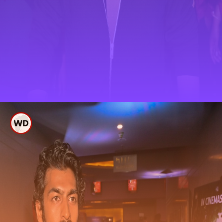
ಗಂಧದ ಗುಡಿ ಪ್ರೀಮಿಯರ್
ಶೋಗೆ ಬಂದ ಸ್ಟಾರ್ ಗಳು