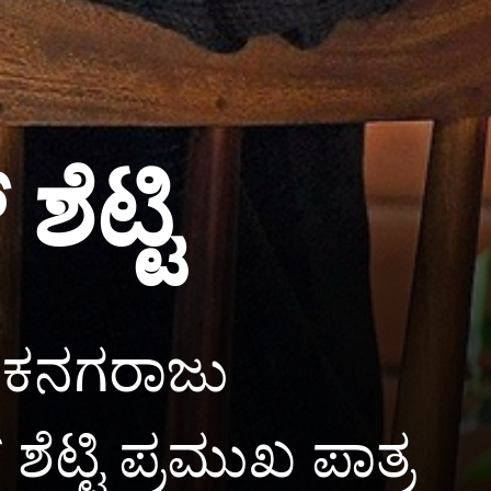
ೆಟ್ಟಿ
 ಕನಗರಾಜು
ಶೆಟ್ಟಿ ಪ್ರಮುಖ ಪಾತ್ರ