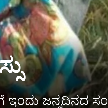
್ಸು
 ಗೆ ಇಂದು ಜನ್ಮದಿನದ ಸಂ