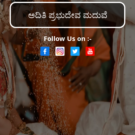
ಅದಿತಿ ಪ್ರಭುದೇವ ಮದುವೆ
Follow Us on :-