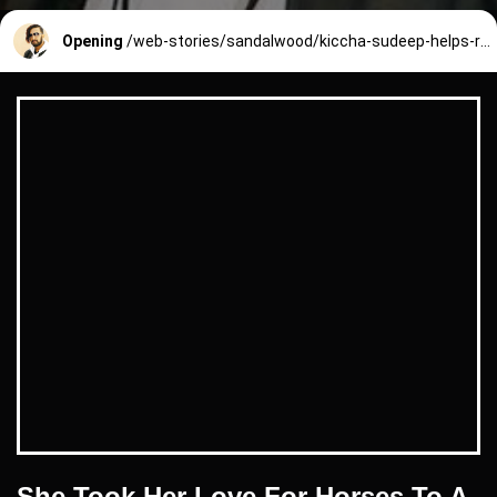
Opening
/web-stories/sandalwood/kiccha-sudeep-helps-rain-affected-people-2_4_1662712111.html