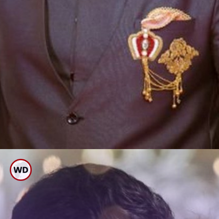
ಪ್ರತಿಷ್ಠಿತ ಸೈಮಾ ಅವಾರ್ಡ್ಸ್ ಪ್ರಕಟ