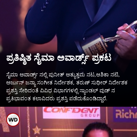
ಪ್ರತಿಷ್ಠಿತ ಸೈಮಾ ಅವಾರ್ಡ್ಸ್ ಪ್ರಕಟ
ಸೈಮಾ ಅವಾರ್ಡ್ಸ್ ನಲ್ಲಿ ಪುನೀತ್ ಅತ್ಯುತ್ತಮ ನಟ,ಆಶಿಕಾ ನಟಿ,
ಅರ್ಜುನ್ ಜನ್ಯಾ ಸಂಗೀತ ನಿರ್ದೇಶಕ, ತರುಣ್ ಸುಧೀರ್ ನಿರ್ದೇಶಕ
ಪ್ರಶಸ್ತಿ ಸೇರಿದಂತೆ ವಿವಿಧ ವಿಭಾಗಗಳಲ್ಲಿ ಸ್ಯಾಂಡಲ್ ವುಡ್ ನ
ಪ್ರತಿಭಾವಂತ ಕಲಾವಿದರು ಪ್ರಶಸ್ತಿ ಪಡೆದುಕೊಂಡಿದ್ದಾರೆ.