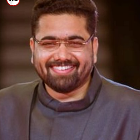
ಪ್ರತಿಷ್ಠಿತ ಸೈಮಾ ಅವಾರ್ಡ್ಸ್ ಪ್ರಕಟ