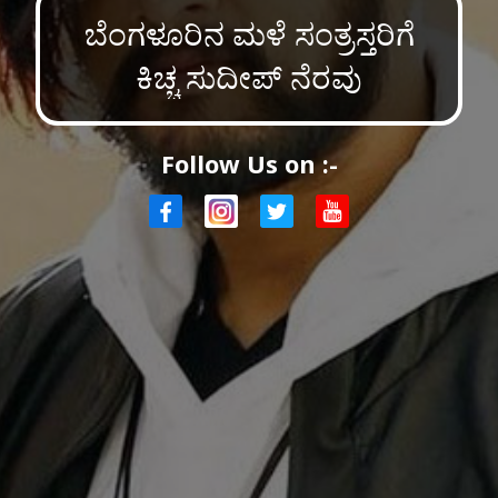
ಬೆಂಗಳೂರಿನ ಮಳೆ ಸಂತ್ರಸ್ತರಿಗೆ
ಕಿಚ್ಚ ಸುದೀಪ್ ನೆರವು
Follow Us on :-