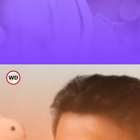
ಪ್ರತಿಷ್ಠಿತ ಸೈಮಾ ಅವಾರ್ಡ್ಸ್
ಪ್ರಕಟ